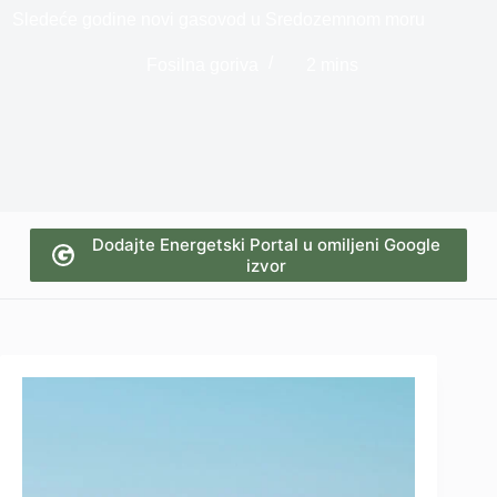
Sledeće godine novi gasovod u Sredozemnom moru
Fosilna goriva
2 mins
Dodajte Energetski Portal u omiljeni Google
izvor