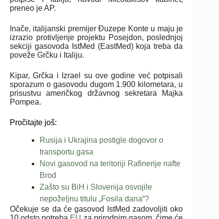
preneo je AP.
Inače, italijanski premijer Đuzepe Konte u maju je
izrazio protivljenje projektu Posejdon, poslednjoj
sekciji gasovoda IstMed (EastMed) koja treba da
poveže Grčku i Italiju.
Kipar, Grčka i Izrael su ove godine već potpisali
sporazum o gasovodu dugom 1.900 kilometara, u
prisustvu američkog državnog sekretara Majka
Pompea.
Pročitajte još:
Rusija i Ukrajina postigle dogovor o
transportu gasa
Novi gasovod na teritoriji Rafinerije nafte
Brod
Zašto su BiH i Slovenija osvojile
nepoželjnu titulu „Fosila dana“?
Očekuje se da će gasovod IstMed zadovoljiti oko
10 odsto potreba
EU
za prirodnim gasom, čime će