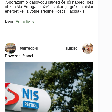
„Sporazum o gasovodu IstMed će ići napred, bez
obzira šta Erdogan kaže“, istakao je grčki ministar
energetike i životne sredine Kostis Hacidakis.
Izvor:
Euractiv.rs
PRETHODNI
SLEDEĆI
Povezani članci