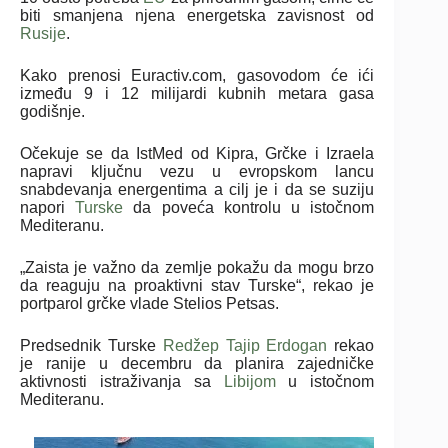
biti smanjena njena energetska zavisnost od
Rusije
.
Kako prenosi Euractiv.com, gasovodom će ići
između 9 i 12 milijardi kubnih metara gasa
godišnje.
Očekuje se da IstMed od Kipra, Grčke i Izraela
napravi ključnu vezu u evropskom lancu
snabdevanja energentima a cilj je i da se suziju
napori
Turske
da poveća kontrolu u istočnom
Mediteranu.
„Zaista je važno da zemlje pokažu da mogu brzo
da reaguju na proaktivni stav Turske“, rekao je
portparol grčke vlade Stelios Petsas.
Predsednik Turske
Redžep Tajip Erdogan
rekao
je ranije u decembru da planira zajedničke
aktivnosti istraživanja sa
Libijom
u istočnom
Mediteranu.