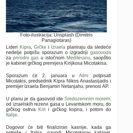
Foto-ilustracija: Unsplash (Dimitris
Panagiotaras)
Lideri
Kipra
,
Grčke
i
Izraela
planiraju da sledeće
nedelje potpišu sporazum o izgradnji
gasovoda
za
prirodni gas
u istočnom
Mediteranu
, saopštio
je kabinet grčkog premijera Kirijkosa Micotakisa.
Sporazum će 2. januara u
Atini
potpisati
Micotakis, predsednik Kipra Nikos Anastasijadis i
premijer Izraela Benjamin Netanjahu, prenosi AP.
U planu je da gasovod ide
Sredozemnim morem,
od izraelskih rezervi gasa u Levantskom moru, do
grčkog ostrva
Krit
i grčkog kopna, i potom do
Italije
.
Dogovor će biti finaliziran kasnije, kada ga
potpiše i Italija, navodi Micotakisov kabinet,