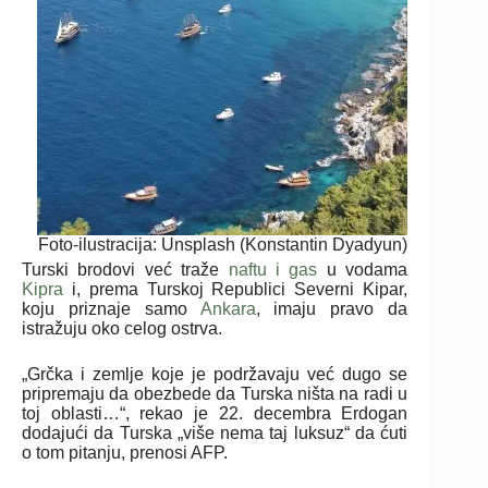
Foto-ilustracija: Unsplash (Konstantin Dyadyun)
Turski brodovi već traže
naftu i gas
u vodama
Kipra
i, prema Turskoj Republici Severni Kipar,
koju priznaje samo
Ankara
, imaju pravo da
istražuju oko celog ostrva.
„Grčka i zemlje koje je podržavaju već dugo se
pripremaju da obezbede da Turska ništa na radi u
toj oblasti…“, rekao je 22. decembra Erdogan
dodajući da Turska „više nema taj luksuz“ da ćuti
o tom pitanju, prenosi AFP.