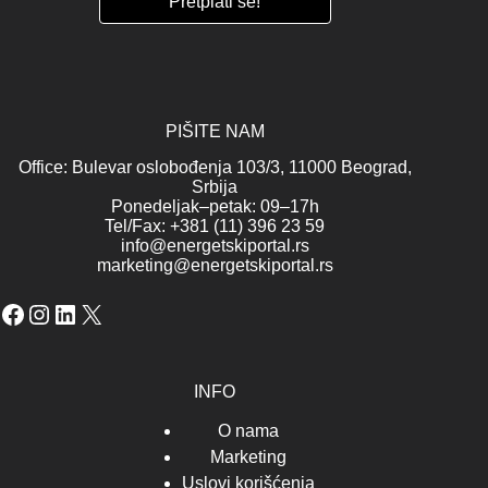
PIŠITE NAM
Office: Bulevar oslobođenja 103/3, 11000 Beograd,
Srbija
Ponedeljak–petak: 09–17h
Tel/Fax: +381 (11) 396 23 59
info@energetskiportal.rs
marketing@energetskiportal.rs
Facebook
Instagram
LinkedIn
X
INFO
O nama
Marketing
Uslovi korišćenja