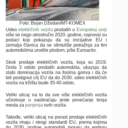
Foto: Bojan Džodan/MT-KOMEX
Udeo
električnih vozila
prodatih u
Evropskoj uniji
više se nego utrostručio 2020. godine, najnoviji su
podaci koji pokazuju da su inicijative EU i
zemalja članica da se stimuliše potražnja za tim
automobilima urodile plodom, piše Euroactiv.
Skok prodaje električnih vozila, koja su 2019.
činila 3 odsto prodatih automobila, ukazuju da
slabi dominacija vozila na fosilna goriva i da će
biti postignut cilj EU da do 2030. udeo električnih
vozila na tržištu bude 35-40 odsto.
Veliki uticaj na to da sve više električnih vozila
učestvuje u saobraćaju jeste povećanje broja
mesta za
punjenja
ovih vozila.
Takođe, veliki uticaj na porast prodaje električnih
vozila imaju i strogi standardi EU, prema kojima
do 2030. godine automobili moraju da emituju