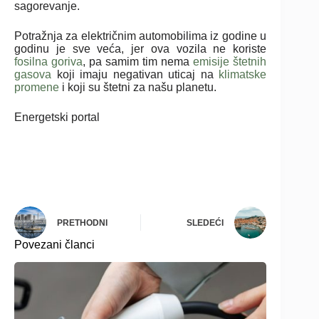
sagorevanje.
Potražnja za električnim automobilima iz godine u
godinu je sve veća, jer ova vozila ne koriste
fosilna goriva
, pa samim tim nema
emisije štetnih
gasova
koji imaju negativan uticaj na
klimatske
promene
i koji su štetni za našu planetu.
Energetski portal
PRETHODNI
SLEDEĆI
Povezani članci