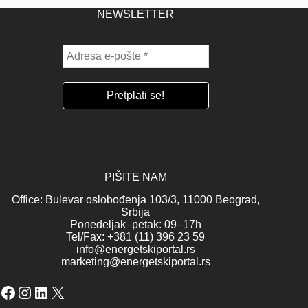
NEWSLETTER
PIŠITE NAM
Office: Bulevar oslobođenja 103/3, 11000 Beograd,
Srbija
Ponedeljak–petak: 09–17h
Tel/Fax: +381 (11) 396 23 59
info@energetskiportal.rs
marketing@energetskiportal.rs
Facebook
Instagram
LinkedIn
X