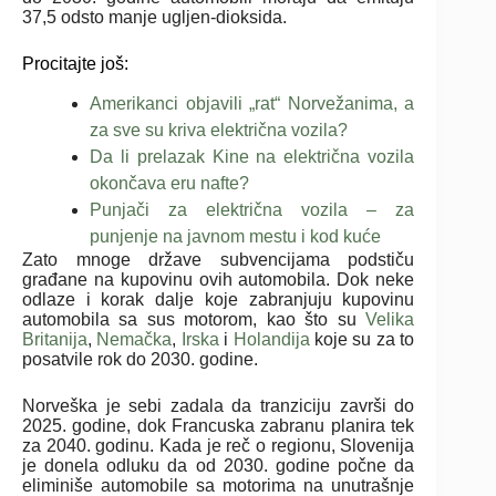
37,5 odsto manje ugljen-dioksida.
Procitajte još:
Amerikanci objavili „rat“ Norvežanima, a
za sve su kriva električna vozila?
Da li prelazak Kine na električna vozila
okončava eru nafte?
Punjači za električna vozila – za
punjenje na javnom mestu i kod kuće
Zato mnoge države subvencijama podstiču
građane na kupovinu ovih automobila. Dok neke
odlaze i korak dalje koje zabranjuju kupovinu
automobila sa sus motorom, kao što su
Velika
Britanija
,
Nemačka
,
Irska
i
Holandija
koje su za to
posatvile rok do 2030. godine.
Norveška je sebi zadala da tranziciju završi do
2025. godine, dok Francuska zabranu planira tek
za 2040. godinu. Kada je reč o regionu, Slovenija
je donela odluku da od 2030. godine počne da
eliminiše automobile sa motorima na unutrašnje