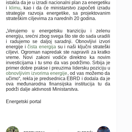
istakla da je u izradi nacionalni plan za energetiku
i
klimu
, kao i da će ministarstvo započeti izradu
strategije razvoja energetike, sa projektovanim
strateškim ciljevima za narednih 20 godina.
„Verujemo u energetsku tranziciju i zelenu
energiju, srećni zbog svega što ste do sada uradili
i radujemo se daljoj saradnji. Obnovljivi izvori
energije i
čista energija
su i naši ključni strateški
ciljevi. Ogroman napredak ste napravili za kratko
vreme. Novi zakoni vodiće direktno ka novim
investicijama i tu smo da vas podržimo. Srbija je
primer dobre prakse i preuzima lidersku poziciju u
obnovljivim izvorima energije
, od vas možemo da
učimo“, rekla je predsednica EBRD i dodala da je
ova međunarodna finansijska institucija tu da
podrži dalje aktivnosti Ministarstva.
Energetski portal