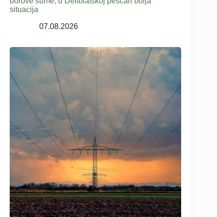
borove šume; u Deliblatskoj peščari bolja
situacija
07.08.2026