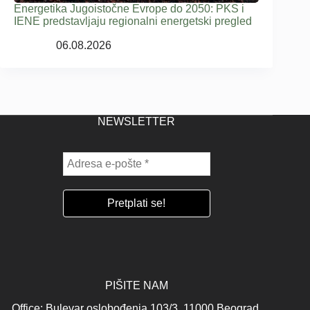
Energetika Jugoistočne Evrope do 2050: PKS i
IENE predstavljaju regionalni energetski pregled
06.08.2026
NEWSLETTER
PIŠITE NAM
Office: Bulevar oslobođenja 103/3, 11000 Beograd,