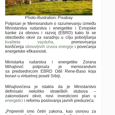
Photo-illustration: Pixabay
Potpisan je Memorandum o razumevanju između
Ministarstva rudarstva i energetike i Evropske
banke za obnovu i razvoj (EBRD) kako bi se
obezbedio okvir za saradnju u cilju poboljšanja
kvaliteta vazduha,
promovisanja
korišćenja
obnovljivih izvora energije
i povećanja
energetske efikasnosti.
Ministarka rudarstva i energetike Zorana
Mihajlović potpisala je memorandum
sa predsednicom EBRD Odil Rene-Baso koja
boravi u virtuelnoj poseti Srbiji.
Mihajlovićeva je istakla da je Ministarstvo
definisalo nekoliko strateških stubova –
zakonodavni okvir, novi investicioni plan u
energetici
i reformu poslovanja javnih preduzeća.
„Pripremili smo četiri zakona, kao osnovu za