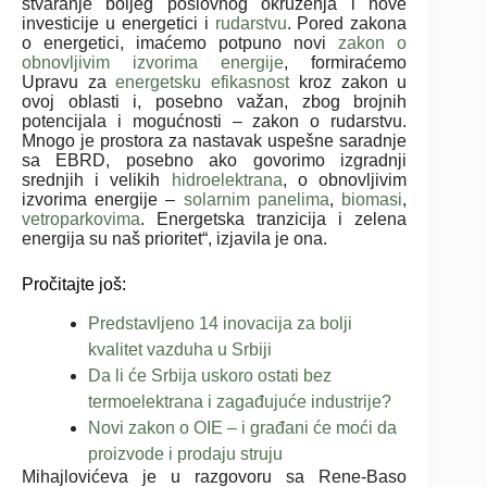
stvaranje boljeg poslovnog okruženja i nove
investicije u energetici i
rudarstvu
. Pored zakona
o energetici, imaćemo potpuno novi
zakon o
obnovljivim izvorima energije
, formiraćemo
Upravu za
energetsku efikasnost
kroz zakon u
ovoj oblasti i, posebno važan, zbog brojnih
potencijala i mogućnosti – zakon o rudarstvu.
Mnogo je prostora za nastavak uspešne saradnje
sa EBRD, posebno ako govorimo izgradnji
srednjih i velikih
hidroelektrana
, o obnovljivim
izvorima energije –
solarnim panelima
,
biomasi
,
vetroparkovima
. Energetska tranzicija i zelena
energija su naš prioritet“, izjavila je ona.
Pročitajte još:
Predstavljeno 14 inovacija za bolji
kvalitet vazduha u Srbiji
Da li će Srbija uskoro ostati bez
termoelektrana i zagađujuće industrije?
Novi zakon o OIE – i građani će moći da
proizvode i prodaju struju
Mihajlovićeva je u razgovoru sa Rene-Baso