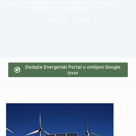
Potpisan Memorandum za čistiji vazduh i promovisanje
obnovljivih izvora energije
Srbija
2 mins
Dodajte Energetski Portal u omiljeni Google
izvor