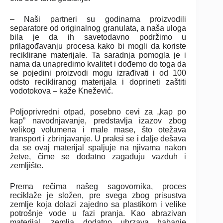
– Naši partneri su godinama proizvodili
separatore od originalnog granulata, a naša uloga
bila je da ih savetodavno podržimo u
prilagođavanju procesa kako bi mogli da koriste
reciklirane materijale. Ta saradnja pomogla je i
nama da unapredimo kvalitet i dođemo do toga da
se pojedini proizvodi mogu izrađivati i od 100
odsto recikliranog materijala i doprineti zaštiti
vodotokova – kaže Knežević.
Poljoprivredni otpad, posebno cevi za „kap po
kap” navodnjavanje, predstavlja izazov zbog
velikog volumena i male mase, što otežava
transport i zbrinjavanje. U praksi se i dalje dešava
da se ovaj materijal spaljuje na njivama nakon
žetve, čime se dodatno zagađuju vazduh i
zemljište.
Prema rečima našeg sagovornika, proces
reciklaže je složen, pre svega zbog prisustva
zemlje koja dolazi zajedno sa plastikom i velike
potrošnje vode u fazi pranja. Kao abrazivan
materijal, zemlja dodatno ubrzava habanje