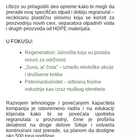
Ubrzo su prilagodili deo opreme kako bi mogli da
prerade ovaj specifičan otpad i dobiju regranulat –
recikliranu plastičnu sirovinu koja se koristi za
proizvodnju novih cevi, separatora otpadnih voda
i drugih proizvoda od HDPE materijala.
U FOKUSU:
Regeneration: Jalovišta koja su postala
resurs za održivost
„Suva, al’ čista” – između ekološke akcije
i društvene kritike
Petromaskulinitet – odbrana fosilne
industrije kao izraz muškog identiteta
Razvojem tehnologije i povećanjem kapaciteta
kompanija je istovremeno radila i na edukaciji
klijenata kako bi se povećala upotreba
regranulata u proizvodnji, čime je proširila
delatnost na druge delove Srbije i ostvarila
kontinuirani rast prerade, sa planom da dostigne
oko 500 tona godišnje.