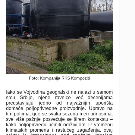
Foto: Kompanija RKS Kompoziti
Iako se Vojvodina geografski ne nalazi u samom
srcu Srbije, njene ravnice već decenijama
predstavljaju jedno od najvažnijih uporišta
domaće poljoprivredne proizvodnje. Upravo na
tim poljima, gde se svaka sezona meri prinosima,
sve više pažnje posvećuje se širem kontekstu –
kako poljoprivredu učiniti održivijom. U vremenu
klimatskih promena i rastućeg zagađenja, ovaj