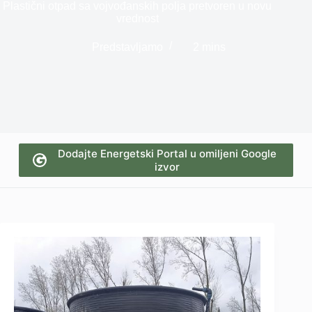
Plastični otpad sa vojvođanskih polja pretvoren u novu
vrednost
Predstavljamo
2 mins
Dodajte Energetski Portal u omiljeni Google
izvor