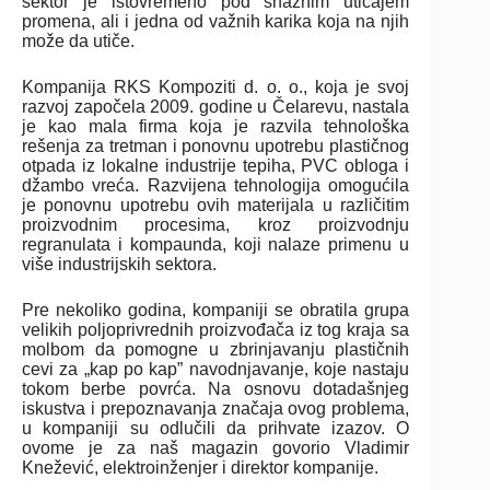
sektor je istovremeno pod snažnim uticajem
promena, ali i jedna od važnih karika koja na njih
može da utiče.
Kompanija RKS Kompoziti d. o. o., koja je svoj
razvoj započela 2009. godine u Čelarevu, nastala
je kao mala firma koja je razvila tehnološka
rešenja za tretman i ponovnu upotrebu plastičnog
otpada iz lokalne industrije tepiha, PVC obloga i
džambo vreća. Razvijena tehnologija omogućila
je ponovnu upotrebu ovih materijala u različitim
proizvodnim procesima, kroz proizvodnju
regranulata i kompaunda, koji nalaze primenu u
više industrijskih sektora.
Pre nekoliko godina, kompaniji se obratila grupa
velikih poljoprivrednih proizvođača iz tog kraja sa
molbom da pomogne u zbrinjavanju plastičnih
cevi za „kap po kap” navodnjavanje, koje nastaju
tokom berbe povrća. Na osnovu dotadašnjeg
iskustva i prepoznavanja značaja ovog problema,
u kompaniji su odlučili da prihvate izazov. O
ovome je za naš magazin govorio Vladimir
Knežević, elektroinženjer i direktor kompanije.