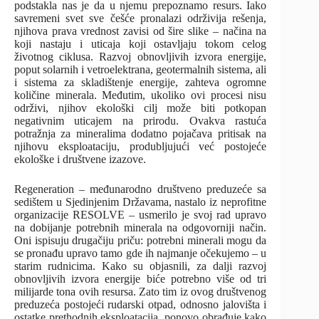
podstakla nas je da u njemu prepoznamo resurs. Iako
savremeni svet sve češće pronalazi održivija rešenja,
njihova prava vrednost zavisi od šire slike – načina na
koji nastaju i uticaja koji ostavljaju tokom celog
životnog ciklusa. Razvoj obnovljivih izvora energije,
poput solarnih i vetroelektrana, geotermalnih sistema, ali
i sistema za skladištenje energije, zahteva ogromne
količine minerala. Međutim, ukoliko ovi procesi nisu
održivi, njihov ekološki cilj može biti potkopan
negativnim uticajem na prirodu. Ovakva rastuća
potražnja za mineralima dodatno pojačava pritisak na
njihovu eksploataciju, produbljujući već postojeće
ekološke i društvene izazove.
Regeneration – međunarodno društveno preduzeće sa
sedištem u Sjedinjenim Državama, nastalo iz neprofitne
organizacije RESOLVE – usmerilo je svoj rad upravo
na dobijanje potrebnih minerala na odgovorniji način.
Oni ispisuju drugačiju priču: potrebni minerali mogu da
se pronađu upravo tamo gde ih najmanje očekujemo – u
starim rudnicima. Kako su objasnili, za dalji razvoj
obnovljivih izvora energije biće potrebno više od tri
milijarde tona ovih resursa. Zato tim iz ovog društvenog
preduzeća postojeći rudarski otpad, odnosno jalovišta i
ostatke prethodnih eksploatacija, ponovo obrađuje kako