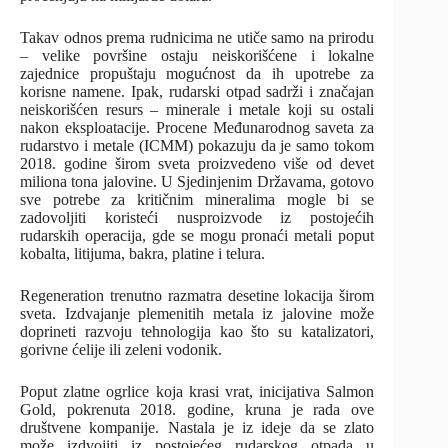
Takav odnos prema rudnicima ne utiče samo na prirodu
– velike površine ostaju neiskorišćene i lokalne
zajednice propuštaju mogućnost da ih upotrebe za
korisne namene. Ipak, rudarski otpad sadrži i značajan
neiskorišćen resurs – minerale i metale koji su ostali
nakon eksploatacije. Procene Međunarodnog saveta za
rudarstvo i metale (ICMM) pokazuju da je samo tokom
2018. godine širom sveta proizvedeno više od devet
miliona tona jalovine. U Sjedinjenim Državama, gotovo
sve potrebe za kritičnim mineralima mogle bi se
zadovoljiti koristeći nusproizvode iz postojećih
rudarskih operacija, gde se mogu pronaći metali poput
kobalta, litijuma, bakra, platine i telura.
Regeneration trenutno razmatra desetine lokacija širom
sveta. Izdvajanje plemenitih metala iz jalovine može
doprineti razvoju tehnologija kao što su katalizatori,
gorivne ćelije ili zeleni vodonik.
Poput zlatne ogrlice koja krasi vrat, inicijativa Salmon
Gold, pokrenuta 2018. godine, kruna je rada ove
društvene kompanije. Nastala je iz ideje da se zlato
može izdvojiti iz postojećeg rudarskog otpada u