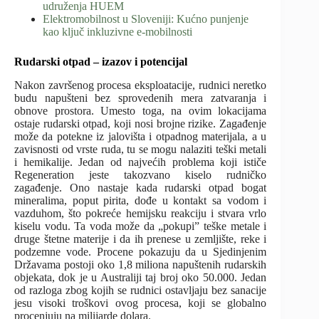
udruženja HUEM
Elektromobilnost u Sloveniji: Kućno punjenje
kao ključ inkluzivne e-mobilnosti
Rudarski otpad – izazov i potencijal
Nakon završenog procesa eksploatacije, rudnici neretko
budu napušteni bez sprovedenih mera zatvaranja i
obnove prostora. Umesto toga, na ovim lokacijama
ostaje rudarski otpad, koji nosi brojne rizike. Zagađenje
može da potekne iz jalovišta i otpadnog materijala, a u
zavisnosti od vrste ruda, tu se mogu nalaziti teški metali
i hemikalije. Jedan od najvećih problema koji ističe
Regeneration jeste takozvano kiselo rudničko
zagađenje. Ono nastaje kada rudarski otpad bogat
mineralima, poput pirita, dođe u kontakt sa vodom i
vazduhom, što pokreće hemijsku reakciju i stvara vrlo
kiselu vodu. Ta voda može da „pokupi” teške metale i
druge štetne materije i da ih prenese u zemljište, reke i
podzemne vode. Procene pokazuju da u Sjedinjenim
Državama postoji oko 1,8 miliona napuštenih rudarskih
objekata, dok je u Australiji taj broj oko 50.000. Jedan
od razloga zbog kojih se rudnici ostavljaju bez sanacije
jesu visoki troškovi ovog procesa, koji se globalno
procenjuju na milijarde dolara.