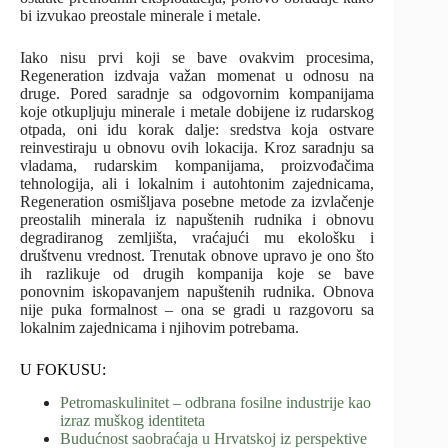
bi izvukao preostale minerale i metale.
Iako nisu prvi koji se bave ovakvim procesima,
Regeneration izdvaja važan momenat u odnosu na
druge. Pored saradnje sa odgovornim kompanijama
koje otkupljuju minerale i metale dobijene iz rudarskog
otpada, oni idu korak dalje: sredstva koja ostvare
reinvestiraju u obnovu ovih lokacija. Kroz saradnju sa
vladama, rudarskim kompanijama, proizvođačima
tehnologija, ali i lokalnim i autohtonim zajednicama,
Regeneration osmišljava posebne metode za izvlačenje
preostalih minerala iz napuštenih rudnika i obnovu
degradiranog zemljišta, vraćajući mu ekološku i
društvenu vrednost. Trenutak obnove upravo je ono što
ih razlikuje od drugih kompanija koje se bave
ponovnim iskopavanjem napuštenih rudnika. Obnova
nije puka formalnost – ona se gradi u razgovoru sa
lokalnim zajednicama i njihovim potrebama.
U FOKUSU:
Petromaskulinitet – odbrana fosilne industrije kao
izraz muškog identiteta
Budućnost saobraćaja u Hrvatskoj iz perspektive