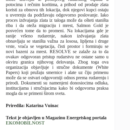
potocima i rečnim koritima, a prihod od prodaje zlata
koristi za obnovu tih lokacija, dok njegovi kupci ostaju
u uverenju da podržavaju odgovorno poslovanje. Iako
proces izdvajanja zlata iz taloga može da ošteti staništa
riba i da oteža migraciju i mrest, Salmon Gold je
posvećen tome da to promeni. Na lokacijama gde je
ranije vršeno rudarenje, nakon izdvajanja zlata
obnavljaju se staništa važna za lososa, lipljena i druge
vrste, vraća se vegetacija, čisti prostor i formiraju se
novi bazeni za mrest. RESOLVE se zalaže za to da
ovakav odgovoran pristup rudarstvu ne ostane samo u
okviru granica njihovog delovanja. Zbog toga ova
organizacija objavljuje i stručne dokumente (White
Papers) koji pružaju smernice i alate uz čiju primenu
može da se ostvari odgovorniji odnos prema rudarenju i
prirodi. Dokumenti su namenjeni donosiocima odluka,
institucijama i stručnjacima kako bi odgovorna praksa
mogla da se primeni širom sveta.
Priredila: Katarina Vuinac
Tekst je objavljen u Magazinu Energetskog portala
EKOMOBILNOST