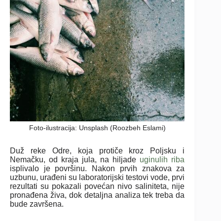
Foto-ilustracija: Unsplash (Roozbeh Eslami)
Duž reke Odre, koja protiče kroz Poljsku i
Nemačku, od kraja jula, na hiljade
uginulih riba
isplivalo je površinu. Nakon prvih znakova za
uzbunu, urađeni su laboratorijski testovi vode, prvi
rezultati su pokazali povećan nivo saliniteta, nije
pronađena živa, dok detaljna analiza tek treba da
bude završena.