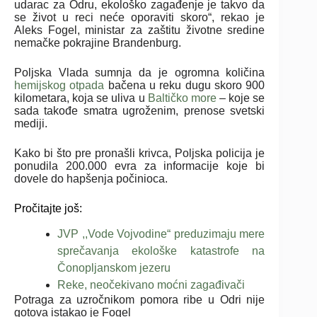
udarac za Odru, ekološko zagađenje je takvo da
se život u reci neće oporaviti skoro“, rekao je
Aleks Fogel, ministar za zaštitu životne sredine
nemačke pokrajine Brandenburg.
Poljska Vlada sumnja da je ogromna količina
hemijskog otpada
bačena u reku dugu skoro 900
kilometara, koja se uliva u
Baltičko more
– koje se
sada takođe smatra ugroženim, prenose svetski
mediji.
Kako bi što pre pronašli krivca, Poljska policija je
ponudila 200.000 evra za informacije koje bi
dovele do hapšenja počinioca.
Pročitajte još:
JVP ,,Vode Vojvodine“ preduzimaju mere
sprečavanja ekološke katastrofe na
Čonopljanskom jezeru
Reke, neočekivano moćni zagađivači
Potraga za uzročnikom pomora ribe u Odri nije
gotova istakao je
Fogel