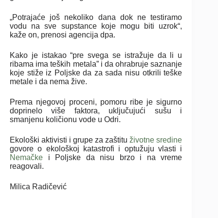
„Potrajaće još nekoliko dana dok ne testiramo
vodu na sve supstance koje mogu biti uzrok“,
kaže on, prenosi agencija dpa.
Kako je istakao “pre svega se istražuje da li u
ribama ima teških metala” i da ohrabruje saznanje
koje stiže iz Poljske da za sada nisu otkrili teške
metale i da nema žive.
Prema njegovoj proceni, pomoru ribe je sigurno
doprinelo više faktora, uključujući sušu i
smanjenu količionu vode u Odri.
Ekološki aktivisti i grupe za zaštitu
životne sredine
govore o ekološkoj katastrofi i optužuju vlasti i
Nemačke
i Poljske da nisu brzo i na vreme
reagovali.
Milica Radičević