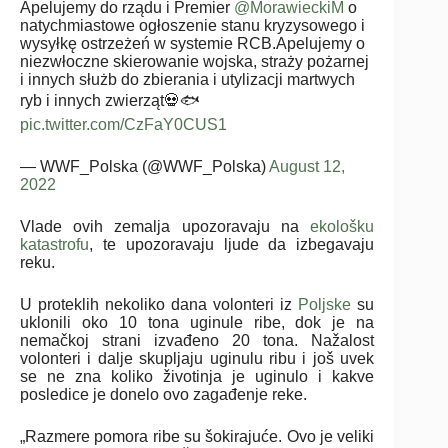
Apelujemy do rządu i Premier
@MorawieckiM
o
natychmiastowe ogłoszenie stanu kryzysowego i
wysyłkę ostrzeżeń w systemie RCB.Apelujemy o
niezwłoczne skierowanie wojska, straży pożarnej
i innych służb do zbierania i utylizacji martwych
ryb i innych zwierząt💀🐟
pic.twitter.com/CzFaY0CUS1
— WWF_Polska (@WWF_Polska)
August 12,
2022
Vlade ovih zemalja upozoravaju na
ekološku
katastrofu
, te upozoravaju ljude da izbegavaju
reku.
U proteklih nekoliko dana volonteri iz
Poljske
su
uklonili oko 10 tona uginule ribe, dok je na
nemačkoj strani izvađeno 20 tona. Nažalost
volonteri i dalje skupljaju uginulu ribu i još uvek
se ne zna koliko životinja je uginulo i kakve
posledice je donelo ovo zagađenje reke.
„Razmere pomora ribe su šokirajuće. Ovo je veliki