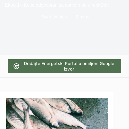
Ekocid – Ko je odgovoran za pomor ribe u reci Odri
Svet
,
Vesti
2 mins
Dodajte Energetski Portal u omiljeni Google
izvor