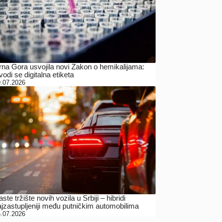
rna Gora usvojila novi Zakon o hemikalijama:
odi se digitalna etiketa
.07.2026
ste tržište novih vozila u Srbiji – hibridi
ajzastupljeniji među putničkim automobilima
.07.2026