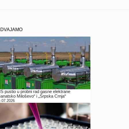
ZDVAJAMO
IS pustio u probni rad gasne elektrane
Banatsko Miloševo“ i „Srpska Crnja“
.07.2026