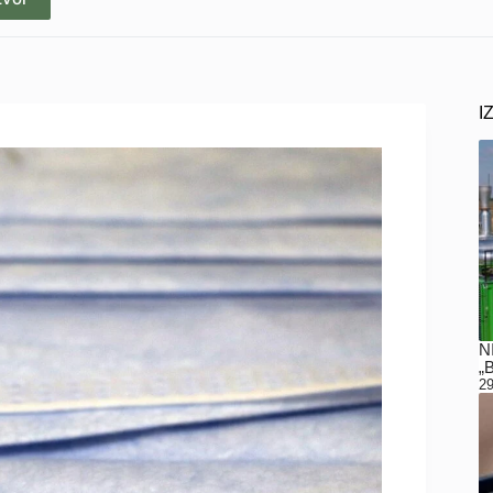
I
N
„
29