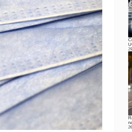
C
Uv
29
Ra
n
26