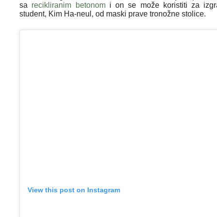
sa
recikliranim betonom
i on se može koristiti za izg
student, Kim Ha-neul, od maski prave tronožne stolice.
View this post on Instagram