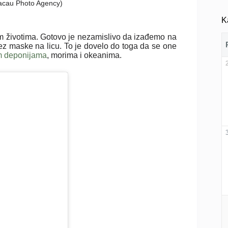
Macau Photo Agency)
K
 životima. Gotovo je nezamislivo da izađemo na
ez maske na licu. To je dovelo do toga da se one
im deponijama
, morima i okeanima.