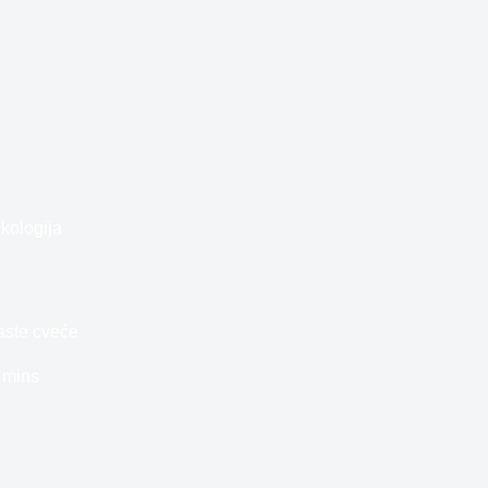
kologija
aste cveće
 mins