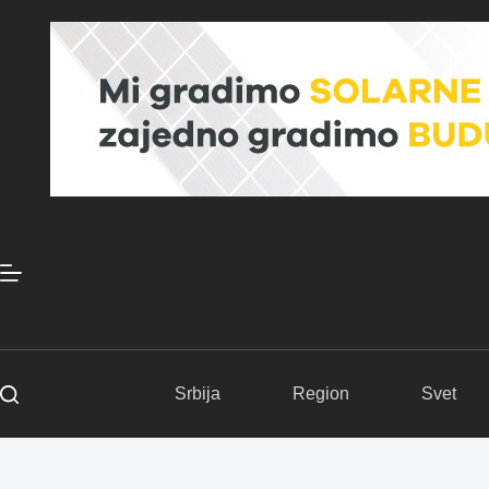
Skip
to
content
Srbija
Region
Svet