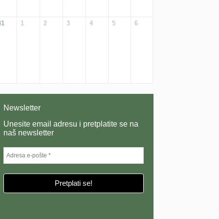
31
1
2
3
4
5
6
Newsletter
Unesite email adresu i pretplatite se na
naš newsletter