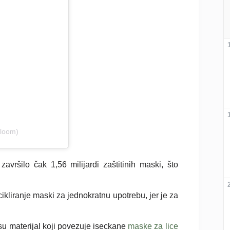
bloom)
završilo čak 1,56 milijardi zaštitinih maski, što
kliranje maski za jednokratnu upotrebu, jer je za
 su materijal koji povezuje iseckane
maske za lice