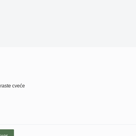
 raste cveće
zvor