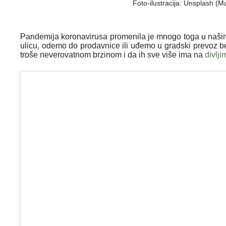
Foto-ilustracija: Unsplash (
Pandemija koronavirusa promenila je mnogo toga u našim
ulicu, odemo do prodavnice ili uđemo u gradski prevoz b
troše neverovatnom brzinom i da ih sve više ima na
divlj