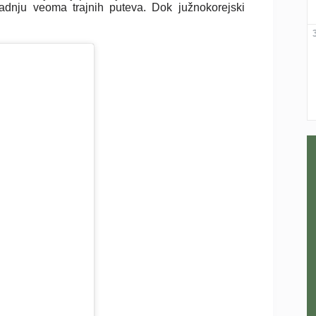
radnju veoma trajnih puteva.
Dok južnokorejski