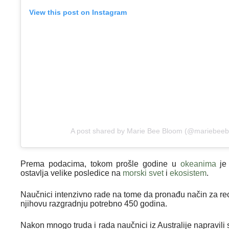
View this post on Instagram
A post shared by Marie Bee Bloom (@mariebee
Prema podacima, tokom prošle godine u
okeanima
je 
ostavlja velike posledice na
morski svet
i
ekosistem
.
Naučnici intenzivno rade na tome da pronađu način za reci
njihovu razgradnju potrebno 450 godina.
Nakon mnogo truda i rada naučnici iz Australije napravili