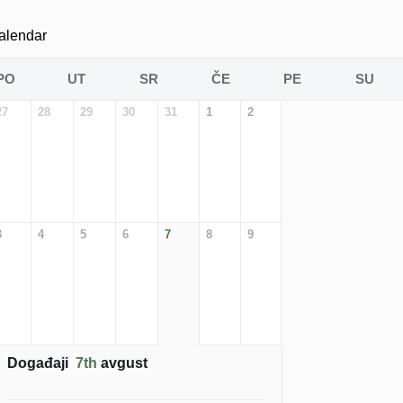
alendar
PO
UT
SR
ČE
PE
SU
27
28
29
30
31
1
2
3
4
5
6
7
8
9
Događaji
7th
avgust