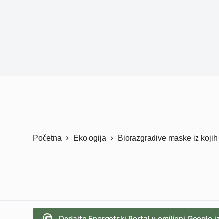
Početna
Ekologija
Biorazgradive maske iz kojih
Dodajte Energetski Portal u omiljeni Google i