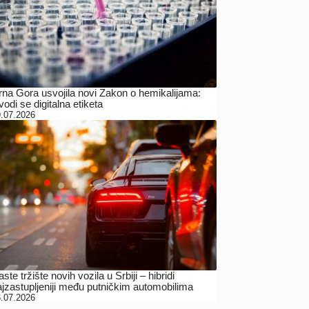
rna Gora usvojila novi Zakon o hemikalijama:
odi se digitalna etiketa
.07.2026
ste tržište novih vozila u Srbiji – hibridi
ajzastupljeniji među putničkim automobilima
.07.2026