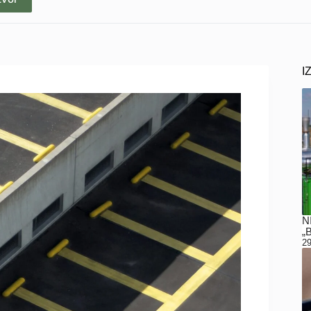
I
N
„
29