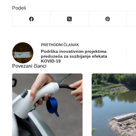
Podeli
PRETHODNI
ČLANAK
Podrška inovativnim projektima
preduzeća za suzbijanje efekata
KOVID-19
Povezani članci