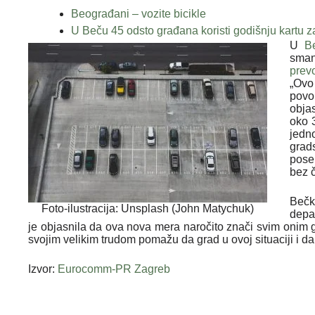
Beograđani – vozite bicikle
U Beču 45 odsto građana koristi godišnju kartu z
U
B
sman
prev
„Ovo
povo
obja
oko 
jedn
grad
pose
bez 
Bečk
Foto-ilustracija: Unsplash (John Matychuk)
depa
je objasnila da ova nova mera naročito znači svim onim 
svojim velikim trudom pomažu da grad u ovoj situaciji i da
Izvor:
Eurocomm-PR Zagreb