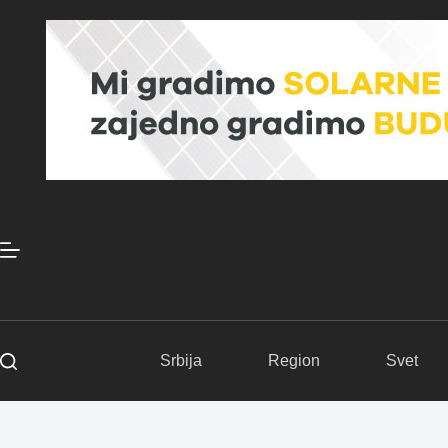
Skip
to
content
Srbija
Region
Svet