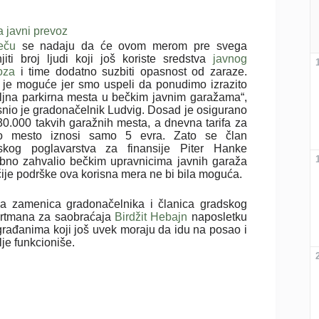
a javni prevoz
eču
se nadaju da će ovom merom pre svega
jiti broj ljudi koji još koriste sredstva
javnog
oza
i time dodatno suzbiti opasnost od zaraze.
 je moguće jer smo uspeli da ponudimo izrazito
ljna parkirna mesta u bečkim javnim garažama“,
snio je gradonačelnik Ludvig. Dosad je osigurano
30.000 takvih garažnih mesta, a dnevna tarifa za
o mesto iznosi samo 5 evra. Zato se član
skog poglavarstva za finansije Piter Hanke
bno zahvalio bečkim upravnicima javnih garaža
čije podrške ova korisna mera ne bi bila moguća.
a zamenica gradonačelnika i članica gradskog
rtmana za saobraćaja
Birdžit Hebajn
naposletku
građanima koji još uvek moraju da idu na posao i
lje funkcioniše.