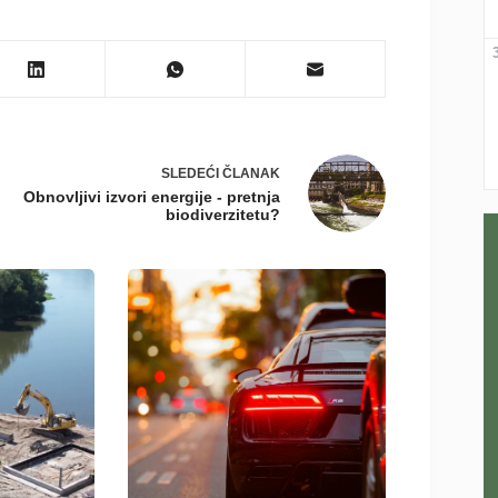
SLEDEĆI
ČLANAK
Obnovljivi izvori energije - pretnja
biodiverzitetu?