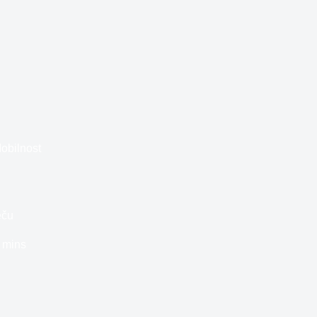
obilnost
eču
 mins