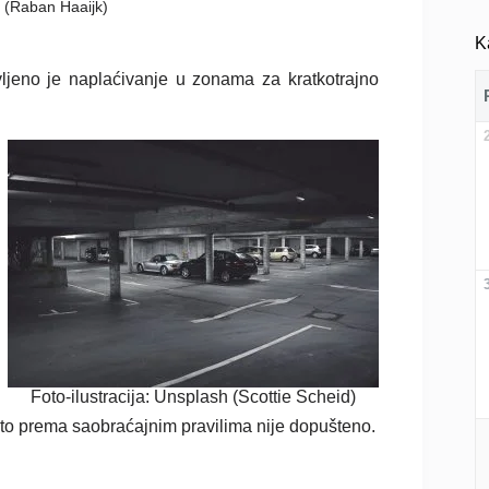
h (Raban Haaijk)
K
ljeno je naplaćivanje u zonama za kratkotrajno
Foto-ilustracija: Unsplash (Scottie Scheid)
 to prema saobraćajnim pravilima nije dopušteno.