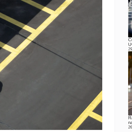
C
Uv
29
Ra
n
26