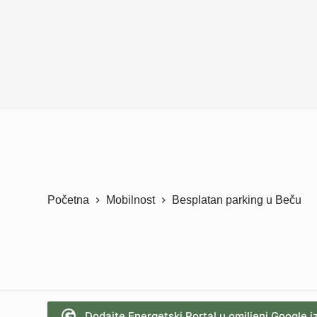
Početna
Mobilnost
Besplatan parking u Beču
Dodajte Energetski Portal u omiljeni Google i