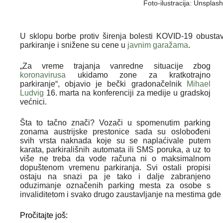
Foto-ilustracija: Unsplas
U sklopu borbe protiv širenja bolesti KOVID-19 obustav
parkiranje i snižene su cene u
javnim garažama
.
„Za vreme trajanja vanredne situacije zbog
koronavirusa
ukidamo zone za kratkotrajno
parkiranje“, objavio je bečki gradonačelnik
Mihael
Ludvig
16. marta na konferenciji za medije u gradskoj
većnici.
Šta to tačno znači? Vozači u spomenutim parking
zonama austrijske prestonice sada su oslobođeni
svih vrsta naknada koje su se naplaćivale putem
karata, parkirališnih automata ili SMS poruka, a uz to
više ne treba da vode računa ni o maksimalnom
dopuštenom vremenu parkiranja. Svi ostali propisi
ostaju na snazi pa je tako i dalje zabranjeno
oduzimanje označenih parking mesta za osobe s
invaliditetom i svako drugo zaustavljanje na mestima gde
Pročitajte još: