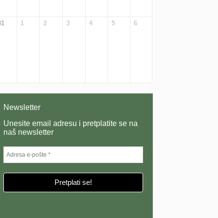
31
1
2
3
4
5
6
Newsletter
Unesite email adresu i pretplatite se na
naš newsletter