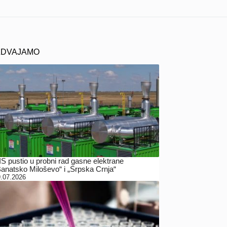
ZDVAJAMO
IS pustio u probni rad gasne elektrane
Banatsko Miloševo“ i „Srpska Crnja“
.07.2026