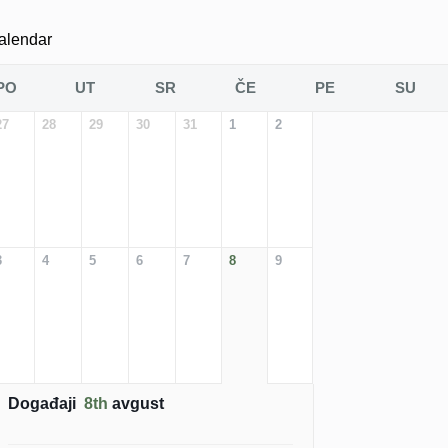
alendar
PO
UT
SR
ČE
PE
SU
27
28
29
30
31
1
2
3
4
5
6
7
8
9
Događaji
8th
avgust