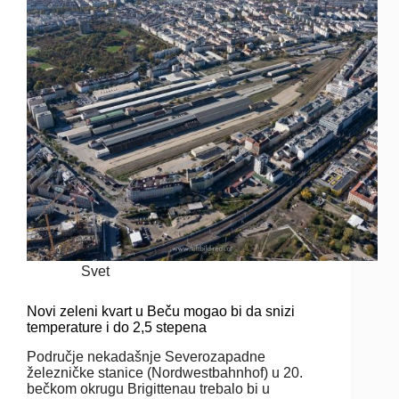
Svet
Novi zeleni kvart u Beču mogao bi da snizi
temperature i do 2,5 stepena
Područje nekadašnje Severozapadne
železničke stanice (Nordwestbahnhof) u 20.
bečkom okrugu Brigittenau trebalo bi u