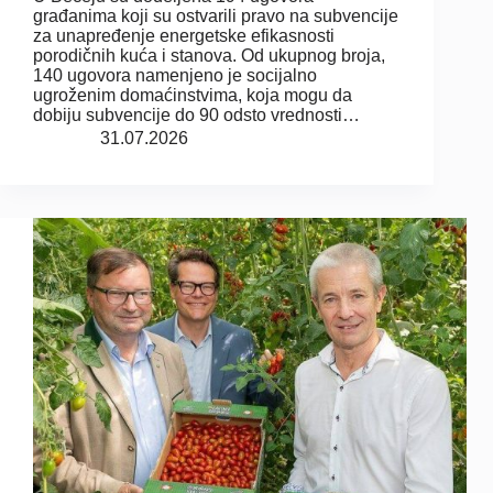
građanima koji su ostvarili pravo na subvencije
za unapređenje energetske efikasnosti
porodičnih kuća i stanova. Od ukupnog broja,
140 ugovora namenjeno je socijalno
ugroženim domaćinstvima, koja mogu da
dobiju subvencije do 90 odsto vrednosti…
31.07.2026