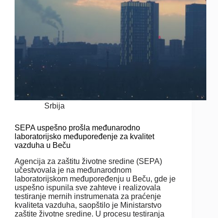
Srbija
SEPA uspešno prošla međunarodno
laboratorijsko međupoređenje za kvalitet
vazduha u Beču
Agencija za zaštitu životne sredine (SEPA)
učestvovala je na međunarodnom
laboratorijskom međupoređenju u Beču, gde je
uspešno ispunila sve zahteve i realizovala
testiranje mernih instrumenata za praćenje
kvaliteta vazduha, saopštilo je Ministarstvo
zaštite životne sredine. U procesu testiranja