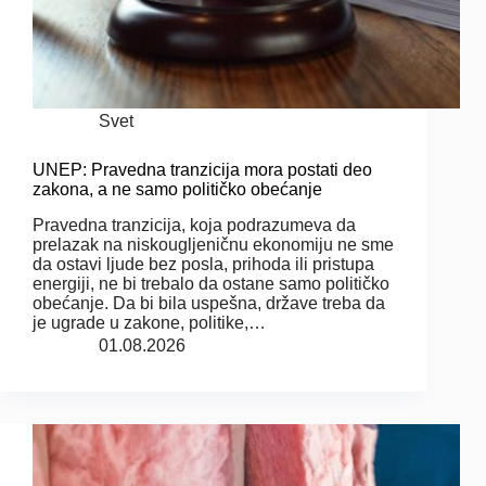
Svet
UNEP: Pravedna tranzicija mora postati deo
zakona, a ne samo političko obećanje
Pravedna tranzicija, koja podrazumeva da
prelazak na niskougljeničnu ekonomiju ne sme
da ostavi ljude bez posla, prihoda ili pristupa
energiji, ne bi trebalo da ostane samo političko
obećanje. Da bi bila uspešna, države treba da
je ugrade u zakone, politike,…
01.08.2026