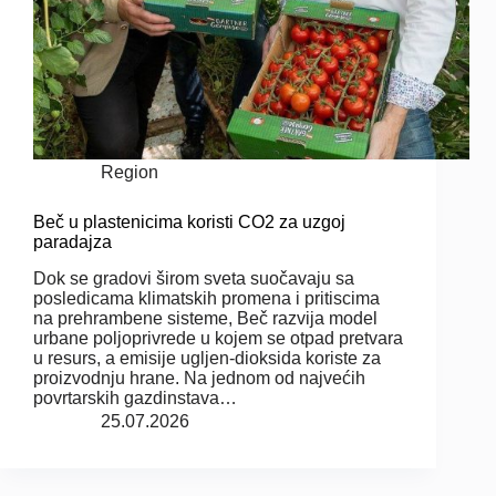
Region
Beč u plastenicima koristi CO2 za uzgoj
paradajza
Dok se gradovi širom sveta suočavaju sa
posledicama klimatskih promena i pritiscima
na prehrambene sisteme, Beč razvija model
urbane poljoprivrede u kojem se otpad pretvara
u resurs, a emisije ugljen-dioksida koriste za
proizvodnju hrane. Na jednom od najvećih
povrtarskih gazdinstava…
25.07.2026