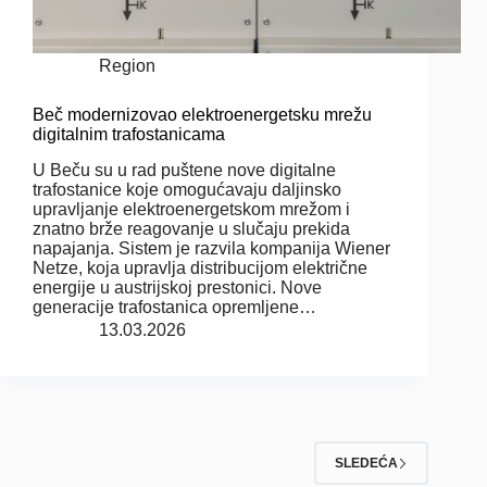
Region
Beč modernizovao elektroenergetsku mrežu
digitalnim trafostanicama
U Beču su u rad puštene nove digitalne
trafostanice koje omogućavaju daljinsko
upravljanje elektroenergetskom mrežom i
znatno brže reagovanje u slučaju prekida
napajanja. Sistem je razvila kompanija Wiener
Netze, koja upravlja distribucijom električne
energije u austrijskoj prestonici. Nove
generacije trafostanica opremljene…
13.03.2026
SLEDEĆA