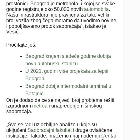
prestonici. Beograd je metropola u kojoj se svake
godine registruje oko 50.000 novih
automobila
.
Naša infrastruktura nije pravljena za tako veliki
broj vozila zbog čega moramo da uvodimo novine
i poboljšavamo protok saobraćaja“, istakao je
Vesić.
Pročitajte još:
Beograd krajem sledeće godine dobija
novu autobusku stanicu
U 2021. godini više projekata za lepši
Beograd
Beograd dobija intermodalni terminal u
Batajnici
On je dodao da će se najveći broj problema rešiti
izgradnjom
metroa
i unapređenjem šinskog
saobraćaja.
„Sve se radi uz ozbiljne analize u koje su
uključeni
Saobraćajni fakultet
i druge ovlašćene
institucije. Takođe, imaćemo i najmoderniji
Centar