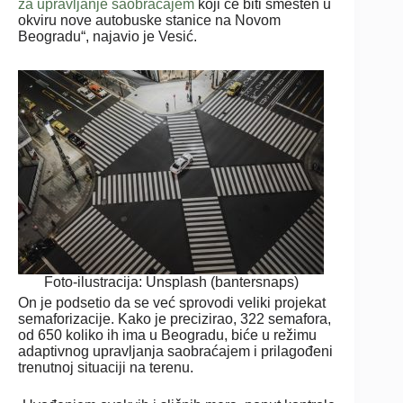
za upravljanje saobraćajem
koji će biti smešten u
okviru nove autobuske stanice na Novom
Beogradu“, najavio je Vesić.
Foto-ilustracija: Unsplash (bantersnaps)
On je podsetio da se već sprovodi veliki projekat
semaforizacije. Kako je precizirao, 322 semafora,
od 650 koliko ih ima u Beogradu, biće u režimu
adaptivnog upravljanja saobraćajem i prilagođeni
trenutnoj situaciji na terenu.