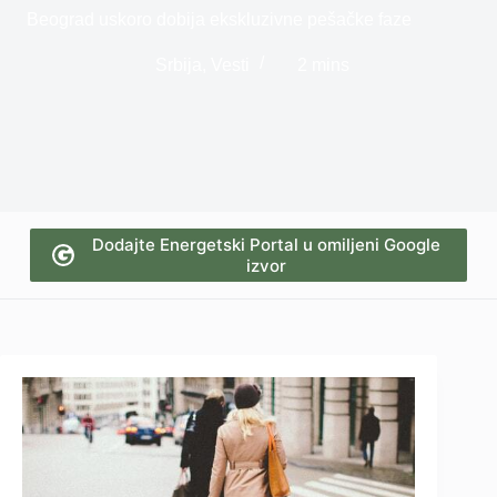
Beograd uskoro dobija ekskluzivne pešačke faze
Srbija
,
Vesti
2 mins
Dodajte Energetski Portal u omiljeni Google
izvor