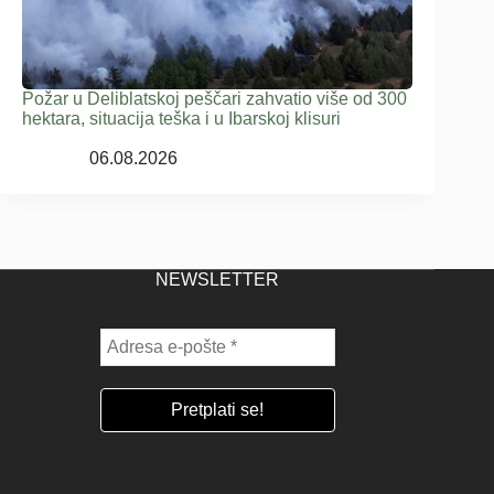
Požar u Deliblatskoj peščari zahvatio više od 300
hektara, situacija teška i u Ibarskoj klisuri
06.08.2026
NEWSLETTER