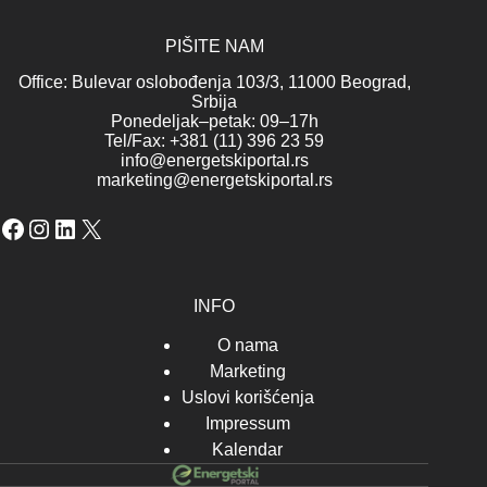
PIŠITE NAM
Office: Bulevar oslobođenja 103/3, 11000 Beograd,
Srbija
Ponedeljak–petak: 09–17h
Tel/Fax: +381 (11) 396 23 59
info@energetskiportal.rs
marketing@energetskiportal.rs
Facebook
Instagram
LinkedIn
X
INFO
O nama
Marketing
Uslovi korišćenja
Impressum
Kalendar