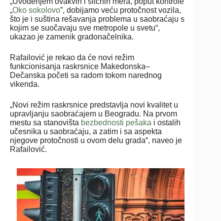
„Uvođenjem ovakvih i sličnih mera, poput kontrole
„
Oko sokolovo
”, dobijamo veću protočnost vozila,
što je i suština rešavanja problema u saobraćaju s
kojim se suočavaju sve metropole u svetu“,
ukazao je zamenik gradonačelnika.
Rafailović je rekao da će novi režim
funkcionisanja raskrsnice Makedonska–
Dečanska početi sa radom tokom narednog
vikenda.
„Novi režim raskrsnice predstavlja novi kvalitet u
upravljanju saobraćajem u Beogradu. Na prvom
mestu sa stanovišta
bezbednosti pešaka
i ostalih
učesnika u saobraćaju, a zatim i sa aspekta
njegove protočnosti u ovom delu grada“, naveo je
Rafailović.