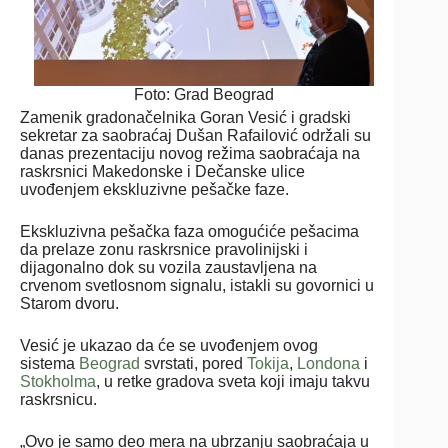
Foto: Grad Beograd
Zamenik gradonačelnika Goran Vesić i gradski
sekretar za saobraćaj Dušan Rafailović održali su
danas prezentaciju novog režima saobraćaja na
raskrsnici Makedonske i Dečanske ulice
uvođenjem ekskluzivne pešačke faze.
Ekskluzivna pešačka faza omogućiće pešacima
da prelaze zonu raskrsnice pravolinijski i
dijagonalno dok su vozila zaustavljena na
crvenom svetlosnom signalu, istakli su govornici u
Starom dvoru.
Vesić je ukazao da će se uvođenjem ovog
sistema
Beograd
svrstati, pored
Tokija
,
Londona
i
Stokholma
, u retke gradova sveta koji imaju takvu
raskrsnicu.
„Ovo je samo deo mera na ubrzanju saobraćaja u