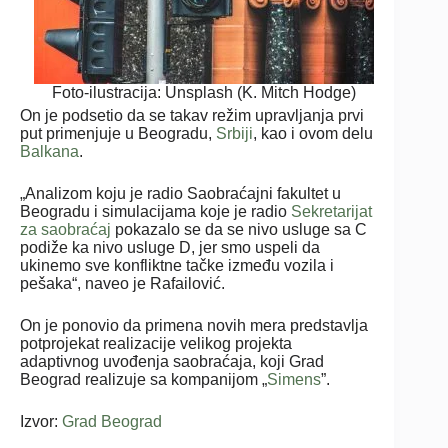
Foto-ilustracija: Unsplash (K. Mitch Hodge)
On je podsetio da se takav režim upravljanja prvi
put primenjuje u Beogradu,
Srbiji
, kao i ovom delu
Balkana
.
„Analizom koju je radio Saobraćajni fakultet u
Beogradu i simulacijama koje je radio
Sekretarijat
za saobraćaj
pokazalo se da se nivo usluge sa C
podiže ka nivo usluge D, jer smo uspeli da
ukinemo sve konfliktne tačke između vozila i
pešaka“, naveo je Rafailović.
On je ponovio da primena novih mera predstavlja
potprojekat realizacije velikog projekta
adaptivnog uvođenja saobraćaja, koji Grad
Beograd realizuje sa kompanijom „
Simens
”.
Izvor:
Grad Beograd