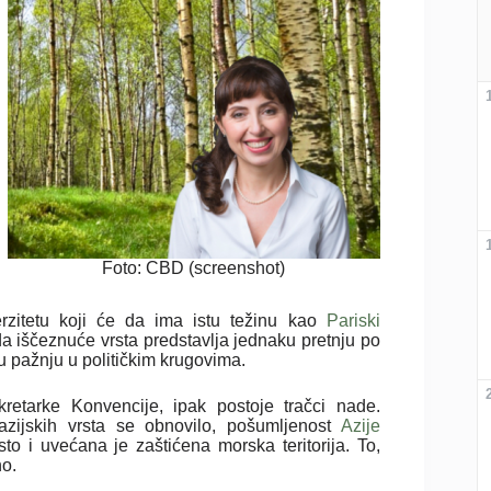
Foto: CBD (screenshot)
erzitetu koji će da ima istu težinu kao
Pariski
 da iščeznuće vrsta predstavlja jednaku pretnju po
 pažnju u političkim krugovima.
retarke Konvencije, ipak postoje tračci nade.
 azijskih vrsta se obnovilo, pošumljenost
Azije
sto i uvećana je zaštićena morska teritorija. To,
no.