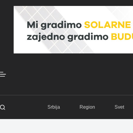
Skip
to
content
Srbija
Region
Svet