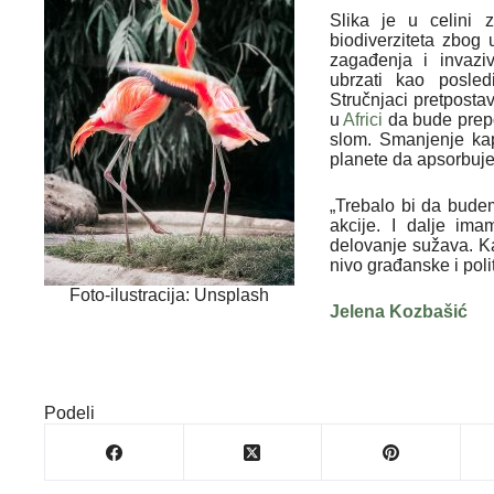
Slika je u celini 
biodiverziteta zbog 
zagađenja i invazi
ubrzati kao posled
Stručnjaci pretpostav
u
Africi
da bude prepol
slom. Smanjenje ka
planete da apsorbuje
„Trebalo bi da bude
akcije. I dalje im
delovanje sužava. Ka
nivo građanske i poli
Foto-ilustracija: Unsplash
Jelena Kozbašić
Podeli