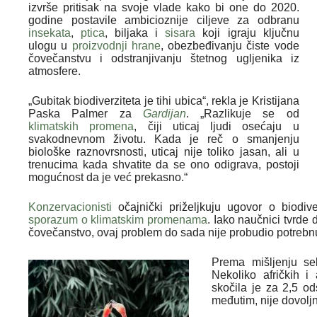
izvrše pritisak na svoje vlade kako bi one do 2020.
godine postavile ambicioznije ciljeve za odbranu
insekata
,
ptica
, biljaka i
sisara
koji igraju ključnu
ulogu u
proizvodnji hrane
, obezbeđivanju čiste vode
čovečanstvu i odstranjivanju štetnog ugljenika iz
atmosfere.
„Gubitak biodiverziteta je tihi ubica“, rekla je Kristijana
Paska Palmer za
Gardijan
. „Razlikuje se od
klimatskih promena
, čiji uticaj ljudi osećaju u
svakodnevnom životu. Kada je reč o smanjenju
biološke raznovrsnosti, uticaj nije toliko jasan, ali u
trenucima kada shvatite da se ono odigrava, postoji
mogućnost da je već prekasno.“
Konzervacionisti
očajnički priželjkuju ugovor o biodiv
sporazum o klimatskim promenama
. Iako naučnici tvrde
čovečanstvo, ovaj problem do sada nije probudio potrebnu
Prema mišljenju sek
Nekoliko afričkih i
skočila je za 2,5 od
međutim, nije dovolj