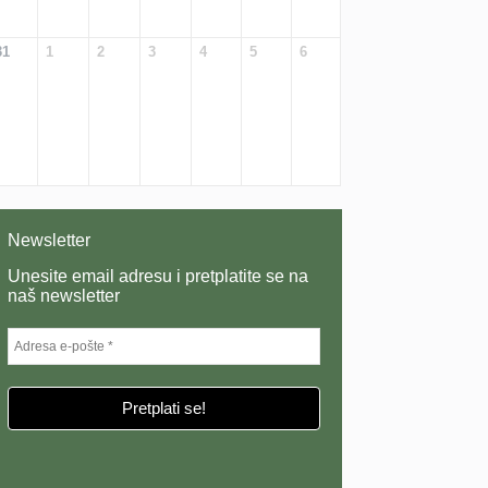
31
1
2
3
4
5
6
Newsletter
Unesite email adresu i pretplatite se na
naš newsletter