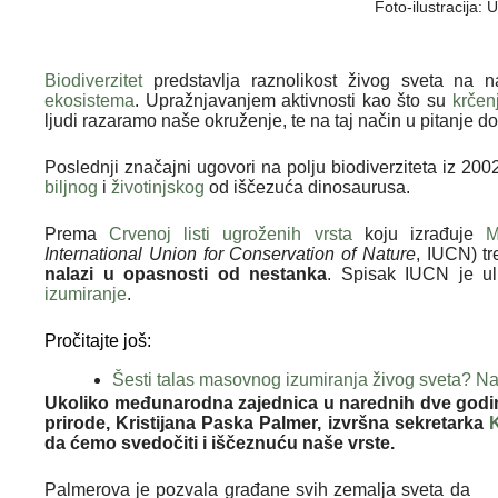
Foto-ilustracija:
Biodiverzitet
predstavlja raznolikost živog sveta na na
ekosistema
. Upražnjavanjem aktivnosti kao što su
krčen
ljudi razaramo naše okruženje, te na taj način u pitanje 
Poslednji značajni ugovori na polju biodiverziteta iz 200
biljnog
i
životinjskog
od iščezuća dinosaurusa.
Prema
Crvenoj listi ugroženih vrsta
koju izrađuje
M
International Union for Conservation of Nature
, IUCN) t
nalazi u opasnosti od nestanka
. Spisak IUCN je ul
izumiranje
.
Pročitajte još:
Šesti talas masovnog izumiranja živog sveta? Na C
Ukoliko međunarodna zajednica u narednih dve godine 
prirode, Kristijana Paska Palmer, izvršna sekretarka
K
da ćemo svedočiti i iščeznuću naše vrste.
Palmerova je pozvala građane svih zemalja sveta da