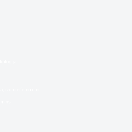
kologija
ta, izumrećemo i mi
 mins