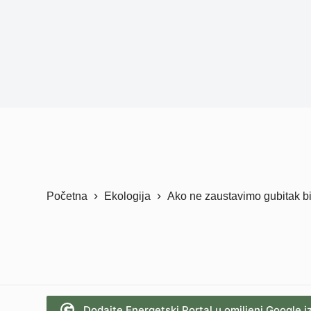
Početna
Ekologija
Ako ne zaustavimo gubitak bi
Dodajte Energetski Portal u omiljeni Google i