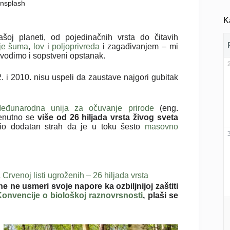
 Unsplash
K
šoj planeti, od pojedinačnih vrsta do čitavih
je šuma
,
lov
i
poljoprivreda
i zagađivanjem – mi
dovodimo i sopstveni opstanak.
2. i 2010. nisu uspeli da zaustave najgori gubitak
eđunarodna unija za očuvanje prirode
(eng.
renutno se
više od 26 hiljada vrsta živog sveta
io dodatan strah da je u toku šesto
masovno
rvenoj listi ugroženih – 26 hiljada vrsta
ne usmeri svoje napore ka ozbiljnijoj zaštiti
onvencije o biološkoj raznovrsnosti
, plaši se