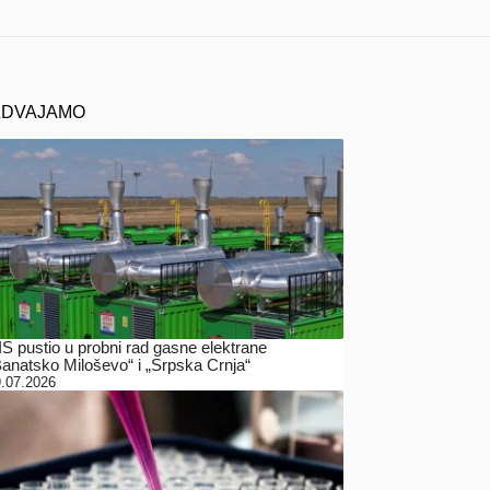
ZDVAJAMO
IS pustio u probni rad gasne elektrane
Banatsko Miloševo“ i „Srpska Crnja“
.07.2026