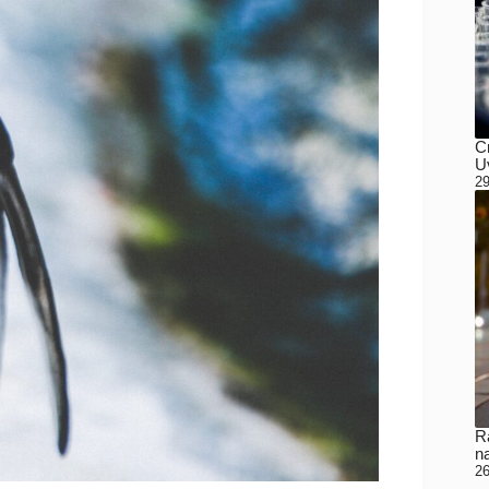
C
Uv
29
Ra
n
26