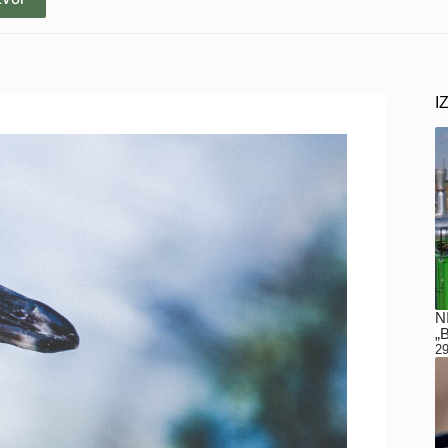
I
N
„
29