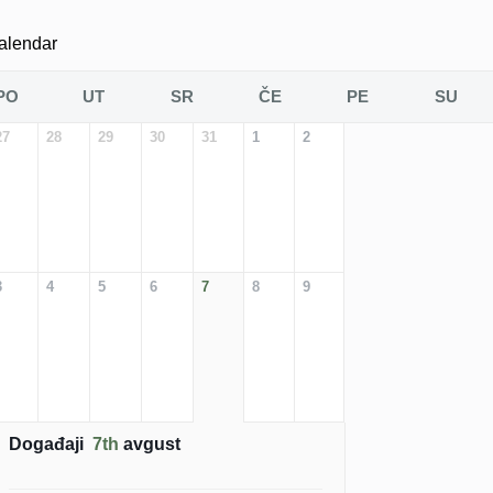
alendar
PO
UT
SR
ČE
PE
SU
27
28
29
30
31
1
2
3
4
5
6
7
8
9
Događaji
7th
avgust