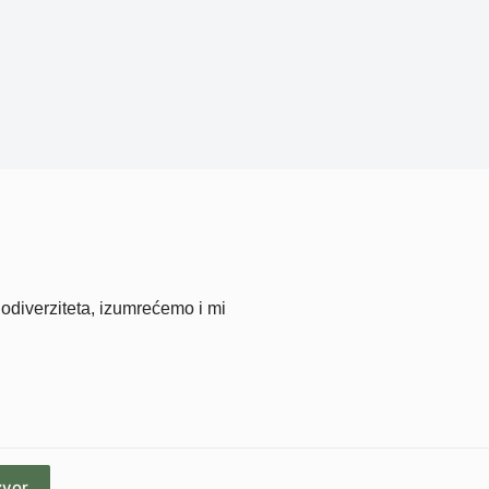
odiverziteta, izumrećemo i mi
zvor