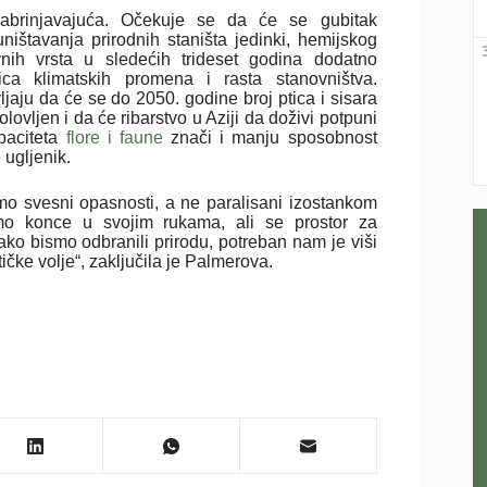
zabrinjavajuća. Očekuje se da će se gubitak
uništavanja prirodnih staništa jedinki, hemijskog
vnih vrsta u sledećih trideset godina dodatno
ica klimatskih promena i rasta stanovništva.
ljaju da će se do 2050. godine broj ptica i sisara
ovljen i da će ribarstvo u Aziji da doživi potpuni
paciteta
flore i faune
znači i manju sposobnost
 ugljenik.
mo svesni opasnosti, a ne paralisani izostankom
amo konce u svojim rukama, ali se prostor za
ko bismo odbranili prirodu, potreban nam je viši
tičke volje“, zaključila je Palmerova.