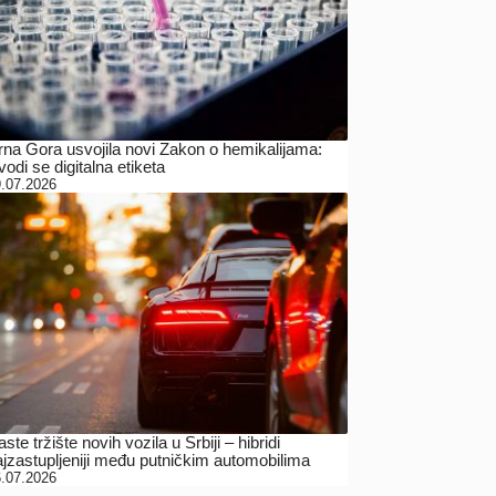
rna Gora usvojila novi Zakon o hemikalijama:
odi se digitalna etiketa
.07.2026
ste tržište novih vozila u Srbiji – hibridi
ajzastupljeniji među putničkim automobilima
.07.2026