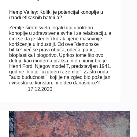
Hemp Valley: Koliki je potencijal konoplje u
izradi efikasnih baterija?
Zemlje širom sveta legalizuju upotrebu
konoplje u zdravstvene svrhe i za relaksaciju, a
čini se da je sledeći korak njeno masovnije
korišćenje u industriji. Od ove "demonske
biljke" već se pravi obuća, odeća, papir,
bioplastika i biogorivo. Uprkos tome što ovo
deluje kao moderna praksa, njen pionir bio je
Henri Ford. Njegov model T, predstavljen 1941.
godine, bio je "uzgojen iz zemlje". Zašto onda
"auto budućnosti", koji je naizgled bio poželjan
i višestruko koristan, nije deo današnjice?
17.12.2020