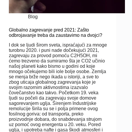
Blog
Globalno zagrevanje pred 2021: Zašto
odbrojavanje treba da zaustavimo na dvojci?
I dok se ljudi širom sveta, ispraćajući za mnoge
turobnu 2020. i puni nade dočekujući 2021,
zagrevaju za provod pomoću C2H5OH, mi
ćemo trezveno da sumiramo šta je CO2 učinio
našoj planeti kako bismo u godini od koje
mnogo očekujemo bili iole bolje osobe. Zemlja
se menja brže nego ikada u istoriji, a sve to
zbog uticaja globalnog zagrevanja koje je
svojim razornim aktivnostima izazvalo
čovečanstvo kao takvo. Početkom 19. veka
ljudi su počeli da zagrevaju svoje domove
sagorevanjem uglja. Širenjem Industrijske
remolucije širila su se i polja primene ovog
fosilnog goriva: od transporta, preko
proizvodnje dobara, do snabdevanja strujom
uz pomoć ovog energenta u 20. veku. Pored
uglja, i upotreba nafte i gasa škodi atmosferi i