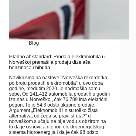
Blog
Hladno al’ standard: Prodaja elektromobila u
Norveškoj premašila prodaju dizelaša,
benzinaca i hibrida
Navikli smo na naslove "Norveška rekorderka
po broju prodatih elektromobila" u ovo doba
godine, međutim 2020. je nadmašila samu
sebe. Od 141.412 automobila prodatih u godini
iza nas u Norveškoj, čak 76.789 ima električni
pogon. To je 54,3 odsto ukupne prodaje.
Argument „Elektromobili i nisu toliko čista
alternativa, od čega se pravi struja?“ u
norveškom slučaju ne pije vodu s obzirom na
to da je osnovica njenog elektroenergetskog
sistema hidroenergija i da je čak 98 odsto