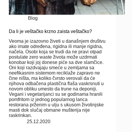
Blog
Da li je veštačko krzno zaista veštačko?
Veoma je izazovno živeti u današnjem društvu
ako imate određena, rigidna ili manje rigidna,
načela. Osobi koja se trudi da ne pravi otpad
postulate zero waste života može uzdrmati
konobar koji joj donese piće sa dve slamčice.
Oni koji razdvajaju smeće u zemljama sa
neefikasnim sistemom reciklaže zapravo ne
čine ništa, ma koliko čvrsto verovali da će
njihova odbačena plastična flaša vaskrsnuti u
novom obliku umesto da trune na deponiji.
Vegani i vegetarijanci su se godinama hranili
pomfritom iz jednog popularnog lanca
restorana prženim u ulju s ukusom životinjske
masti dok slučaj obmane mušterija nije
raskrinkan.
25.12.2020