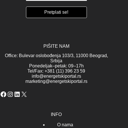
PIŠITE NAM
Office: Bulevar oslobođenja 103/3, 11000 Beograd,
Srbija
Ponedeljak–petak: 09–17h
Tel/Fax: +381 (11) 396 23 59
info@energetskiportal.rs
marketing@energetskiportal.rs
Facebook
Instagram
LinkedIn
X
INFO
O nama