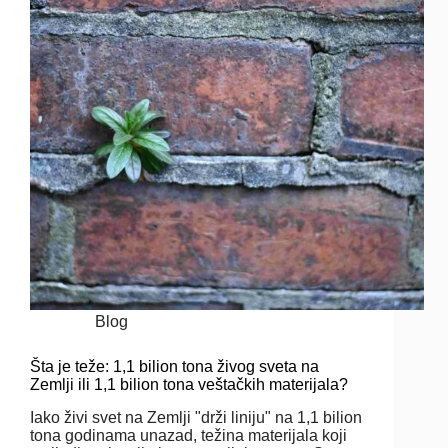
Blog
Šta je teže: 1,1 bilion tona živog sveta na
Zemlji ili 1,1 bilion tona veštačkih materijala?
Iako živi svet na Zemlji "drži liniju" na 1,1 bilion
tona godinama unazad, težina materijala koji