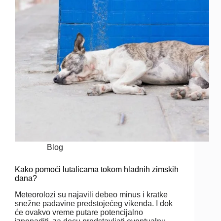
Blog
Kako pomoći lutalicama tokom hladnih zimskih
dana?
Meteorolozi su najavili debeo minus i kratke
snežne padavine predstojećeg vikenda. I dok
će ovakvo vreme putare potencijalno