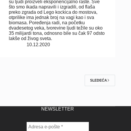
su ljudi proizveli eksponencijalno raste. Sve
što smo ikada napravili i izgradili, od flaša
preko zgrada od Lego kockica do mostova,
otprilike ima jednak broj na vagi kao i sva
biomasa. Poređenja radi, na početku
dvadesetog veka, tvorevine ljudi težile su oko
35 milijardi tona, odnosno bile su čak 97 odsto
lakše od živog sveta.
10.12.2020
SLEDEĆA
NEWSLETTER