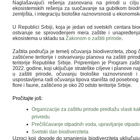
Naglašavajući rešenja zasnovana na prirodi u cilju 
ekosistemskih rešenja za suočavanje sa gubitkom biodiv
zemljišta, i integraciju biološke raznovrsnosti u ekonomsk
U Republici Srbiji, koja je jedan od svetskih centara bio
ostvaruje se sprovođenjem mera zaštite i unapređenja v
ekosistema u skladu sa
Zakonom o zaštiti prirode
.
Zaštita područja je temelj očuvanja biodiverziteta, zbo
zaštićene teritorije i ostvarivanju planova na zaštiti pr
teritorije Republike Srbije. Pripremljen je Program zaš
2022. godine, koji uključuje strateške ciljeve i planove
u zaštiti prirode, očuvanju biološke raznovrsnosti
uspostavljena radi očuvanja tipova staništa od posebnog zn
flore i faune, zaštićeno je oko 20 odsto teritorije Srbije.
Pročitajte još:
Organizacije za zaštitu prirode predlažu vlasti k
privredu
Prečišćavanje otpadnih voda, upravljanje otpadom i
Svetski dan biodiverziteta
Uzroci koji dovode do smanjenja biodiverziteta uključuju 