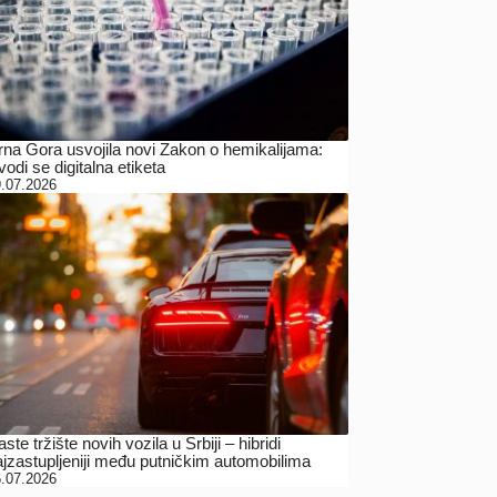
rna Gora usvojila novi Zakon o hemikalijama:
odi se digitalna etiketa
.07.2026
ste tržište novih vozila u Srbiji – hibridi
ajzastupljeniji među putničkim automobilima
.07.2026