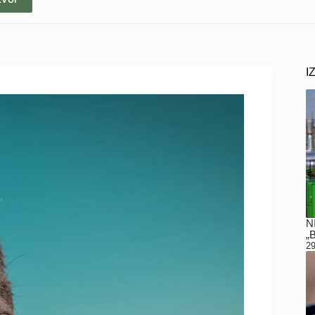
I
N
„
29