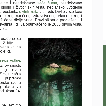
egalne i neadekvatne
seče šuma
, neadekvatno
iljnih i životinjskih vrsta, neplansko uvođenje
nja opstanka
divljih vrsta
u prirodi. Divlje vrste koje
stemskog, naučnog, zdravstvenog, ekonomskog i
štićene divlje vrste. Pravilnikom o proglašenju i
 životinja i gljiva obuhvaćeno je 2633 divljih vrsta,
vrsta.
, urađene su
e Srbije I –
rvena knjiga
okrilci.
rstva zaštite
aznovrsnosti,
lnog okvira
Srbija našla
 pripremni
torsku radnu
g okvira za
 odlukom 14.
dine aktivno