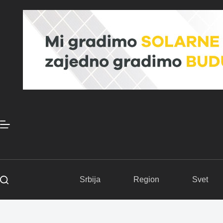
Skip
to
content
Srbija
Region
Svet