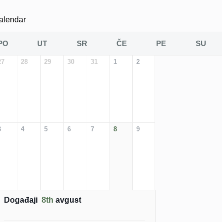
alendar
PO
UT
SR
ČE
PE
SU
27
28
29
30
31
1
2
3
4
5
6
7
8
9
Događaji
8th
avgust