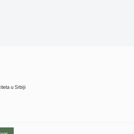
teta u Srbiji
zvor