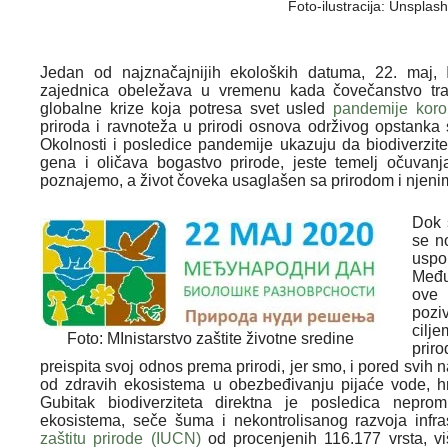
Foto-ilustracija: Unsplash
Jedan od najznačajnijih ekoloških datuma, 22. maj,
zajednica obeležava u vremenu kada čovečanstvo traž
globalne krize koja potresa svet usled
pandemije koro
priroda i ravnoteža u prirodi osnova održivog opstanka 
Okolnosti i posledice pandemije ukazuju da biodiverzite
gena i oličava bogastvo prirode, jeste temelj očuvan
poznajemo, a život čoveka usaglašen sa prirodom i njenim
Dok 
se no
uspo
Među
ove 
pozi
cilj
Foto: MInistarstvo zaštite životne sredine
prir
preispita svoj odnos prema prirodi, jer smo, i pored svih 
od zdravih ekosistema u obezbeđivanju pijaće vode, hra
Gubitak biodiverziteta direktna je posledica nepromi
ekosistema, seče šuma i nekontrolisanog razvoja infr
zaštitu prirode (IUCN)
od procenjenih 116.177 vrsta, vi