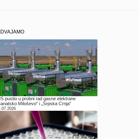
ZDVAJAMO
IS pustio u probni rad gasne elektrane
Banatsko Miloševo“ i „Srpska Crnja“
.07.2026