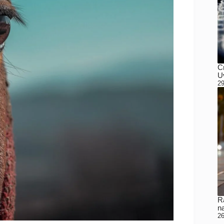
C
Uv
29
Ra
n
26