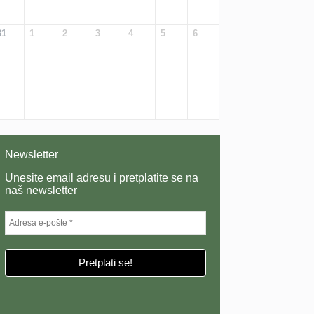
31
1
2
3
4
5
6
Newsletter
Unesite email adresu i pretplatite se na
naš newsletter