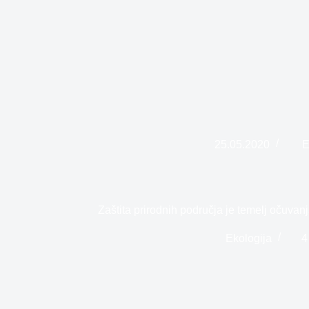
25.05.2020
E
Zaštita prirodnih područja je temelj očuvanja
Ekologija
4