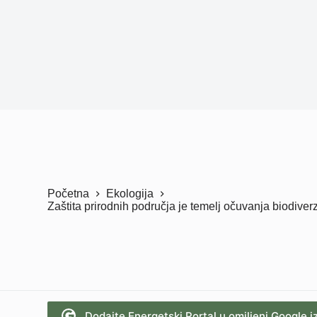
Početna
Ekologija
Zaštita prirodnih područja je temelj očuvanja biodiverzi
Dodajte Energetski Portal u omiljeni Google i