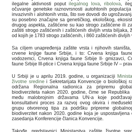
ilegalne aktivnosti poput
ilegalnog lova
,
ribolova
, il
očuvanje genetske raznovrsnosti autohtonih populacija b
invazivnih i alohtonih vrsta, što sve dovodi do ugrožava
su posebno značajne sa genetičkog, ekološkog, ekosi
drugog aspekta, zaštićene su kao strogo zaštićene ili za
zaštiti strogo zaštićenih i zaštićenih divljih vrsta biljaka,
od kojih je 1783 strogo zaštićenih, i 860 zaštićenih divljih 
Sa ciljem unapređenja zaštite vrsta i njihovih staništa
crvene knjige faune Srbije, i to: Crvena knjiga faun
vodozemci, Crvena knjiga faune Srbije II- gmizavci, C
faune Srbije III-ptice i Crvena knjiga faune Srbije IV – prav
U Srbiji je u aprilu 2019. godine, u organizaciji
Minista
životne sredine
i Sekretarijata Konvencije o biološkoj r
održana Regionalna radionica za pripremu globa
biodiverziteta nakon 2020. godine, čime se Republika 
među malobrojnim državama UN-a koje podržavaju
konsultativni proces za razvoj ovog okvira i međusek
grupu otvorenog tipa za podršku pripreme globalno
biodiverzitet nakon 2020. godine koja je uspostavljena
zasedanja Konferencije članica Konvencije.
Takođe, predstavnici Ministarstva zaštite životne sre