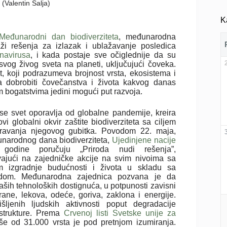
 (Valentin Salja)
K
Međunarodni dan biodiverziteta
, međunarodna
i rešenja za izlazak i ublažavanje posledica
navirusa
, i kada postaje sve očiglednije da su
svog živog sveta na planeti, uključujući čoveka.
t, koji podrazumeva brojnost vrsta, ekosistema i
ja dobrobiti čovečanstva i života kakvog danas
 bogatstvima jedini mogući put razvoja.
se svet oporavlja od globalne pandemije, kreira
vi globalni okvir zaštite biodiverziteta sa ciljem
ravanja njegovog gubitka. Povodom 22. maja,
narodnog dana biodiverziteta,
Ujedinjene nacije
godine poručuju „Priroda nudi rešenja”,
vajući na zajedničke akcije na svim nivoima sa
em izgradnje budućnosti i života u skladu sa
odom. Međunarodna zajednica pozvana je da
naših tehnoloških dostignuća, u potpunosti zavisni
ne, lekova, odeće, goriva, zaklona i energije.
šljenih ljudskih aktivnosti poput degradacije
astrukture. Prema
Crvenoj listi Svetske unije za
še od 31.000 vrsta je pod pretnjom izumiranja.