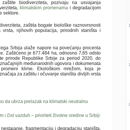
zaštite biodiverziteta, pozivaju na usvajanja
erziteta,
klimatskim promenama
i degradacijom
e sektore.
diverziteta, zaštita bogate biološke raznovrsnosti
rsta, njihovih populacija, prirodnih staništa i
g čega Srbija ulaže napore na povećanju procenta
irode. Zaštićeno je 677.484 ha, odnosno 7,65 odsto
tite prirode Republike Srbije za period 2020. do
 najznačajnijih međunarodnih ugovora i dokumenata
 i promeni klime. Ekološkom mrežom, koja je
ačaja za zaštitu i očuvanje staništa divljih vrsta
ako da ubrza prelazak na klimatski neutralnu
 čist vazduh – prioriteti životne sredine u Srbiji
nestajanje, fragmentaciju i degradaciju staništa,