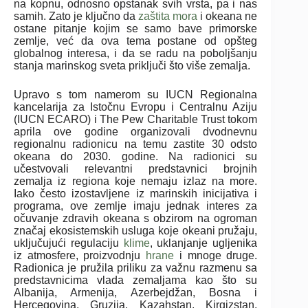
na kopnu, odnosno opstanak svih vrsta, pa i nas
samih. Zato je ključno da
zaštita mora
i okeana ne
ostane pitanje kojim se samo bave primorske
zemlje, već da ova tema postane od opšteg
globalnog interesa, i da se radu na poboljšanju
stanja marinskog sveta priključi što više zemalja.
Upravo s tom namerom su IUCN Regionalna
kancelarija za Istočnu Evropu i Centralnu Aziju
(IUCN ECARO) i The Pew Charitable Trust tokom
aprila ove godine organizovali dvodnevnu
regionalnu radionicu na temu zastite 30 odsto
okeana do 2030. godine. Na radionici su
učestvovali relevantni predstavnici brojnih
zemalja iz regiona koje nemaju izlaz na more.
Iako često izostavljene iz marinskih inicijativa i
programa, ove zemlje imaju jednak interes za
očuvanje zdravih okeana s obzirom na ogroman
značaj ekosistemskih usluga koje okeani pružaju,
uključujući regulaciju
klime
, uklanjanje ugljenika
iz atmosfere, proizvodnju
hrane
i mnoge druge.
Radionica je pružila priliku za važnu razmenu sa
predstavnicima vlada zemaljama kao što su
Albanija, Armenija, Azerbejdžan, Bosna i
Hercegovina, Gruzija, Kazahstan, Kirgizstan,