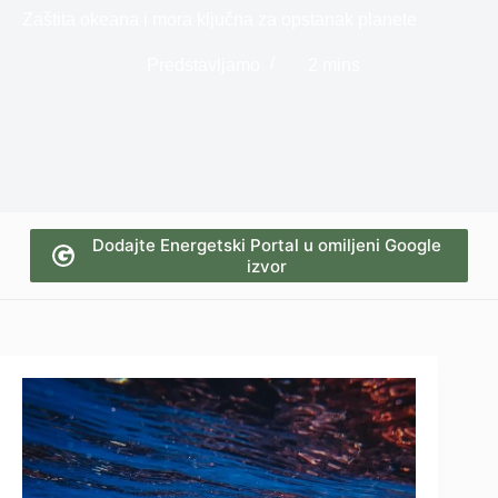
Zaštita okeana i mora ključna za opstanak planete
Predstavljamo
2 mins
Dodajte Energetski Portal u omiljeni Google
izvor