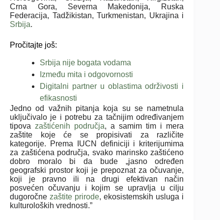
Crna Gora, Severna Makedonija, Ruska
Federacija, Tadžikistan, Turkmenistan, Ukrajina i
Srbija
.
Pročitajte još:
Srbija nije bogata vodama
Između mita i odgovornosti
Digitalni partner u oblastima održivosti i
efikasnosti
Jedno od važnih pitanja koja su se nametnula
uključivalo je i potrebu za tačnijim određivanjem
tipova
zaštićenih područja
, a samim tim i mera
zaštite koje će se propisivati za različite
kategorije. Prema IUCN definiciji i kriterijumima
za zaštićena područja, svako marinsko zaštićeno
dobro moralo bi da bude „jasno određen
geografski prostor koji je prepoznat za očuvanje,
koji je pravno ili na drugi efektivan način
posvećen očuvanju i kojim se upravlja u cilju
dugoročne
zaštite prirode
, ekosistemskih usluga i
kulturoloških vrednosti.”