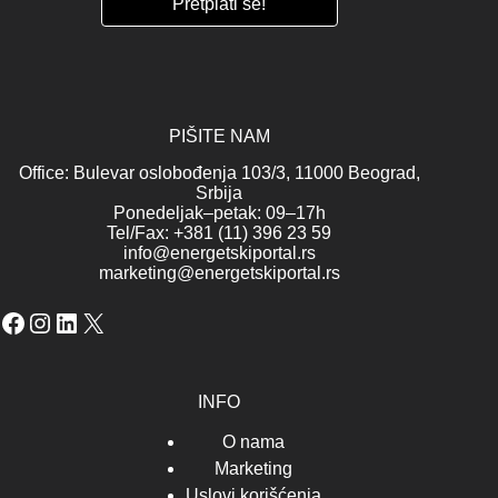
PIŠITE NAM
Office: Bulevar oslobođenja 103/3, 11000 Beograd,
Srbija
Ponedeljak–petak: 09–17h
Tel/Fax: +381 (11) 396 23 59
info@energetskiportal.rs
marketing@energetskiportal.rs
Facebook
Instagram
LinkedIn
X
INFO
O nama
Marketing
Uslovi korišćenja