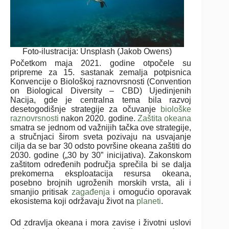
Foto-ilustracija: Unsplash (Jakob Owens)
Početkom maja 2021. godine otpočele su
pripreme za 15. sastanak zemalja potpisnica
Konvencije o Biološkoj raznovrsnosti (Convention
on Biological Diversity – CBD) Ujedinjenih
Nacija, gde je centralna tema bila razvoj
desetogodišnje strategije za očuvanje
biološke
raznovrsnosti
nakon 2020. godine.
Zaštita okeana
smatra se jednom od važnijih tačka ove strategije,
a stručnjaci širom sveta pozivaju na usvajanje
cilja da se bar 30 odsto površine okeana zaštiti do
2030. godine („30 by 30” inicijativa). Zakonskom
zaštitom određenih područja sprečila bi se dalja
prekomerna eksploatacija resursa okeana,
posebno brojnih ugroženih morskih vrsta, ali i
smanjio pritisak
zagađenja
i omogućio oporavak
ekosistema koji održavaju život na
planeti
.
Od zdravlja okeana i mora zavise i životni uslovi