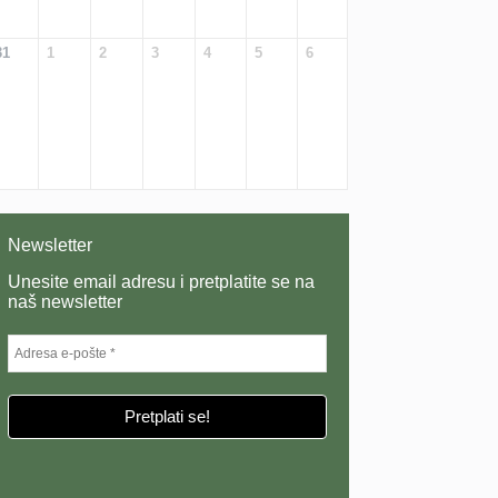
31
1
2
3
4
5
6
Newsletter
Unesite email adresu i pretplatite se na
naš newsletter