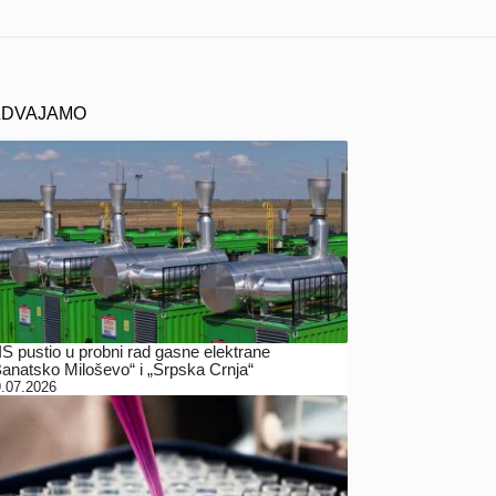
ZDVAJAMO
IS pustio u probni rad gasne elektrane
Banatsko Miloševo“ i „Srpska Crnja“
.07.2026