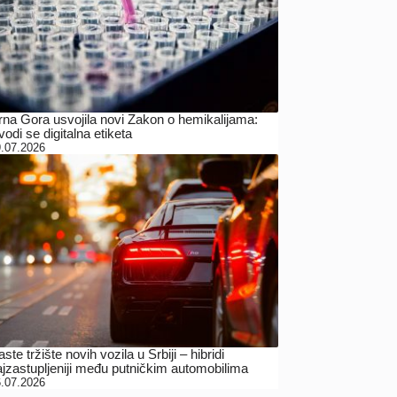
rna Gora usvojila novi Zakon o hemikalijama:
odi se digitalna etiketa
.07.2026
ste tržište novih vozila u Srbiji – hibridi
ajzastupljeniji među putničkim automobilima
.07.2026