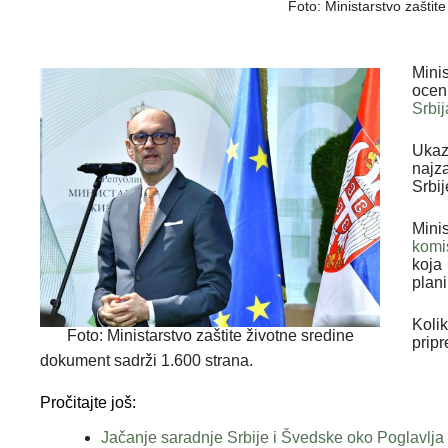
Foto: Ministarstvo zaštit
Mini
oceni
Srbij
Uka
najz
Srbi
Mini
komis
koja
plani
Koli
Foto: Ministarstvo zaštite životne sredine
prip
dokument sadrži 1.600 strana.
Pročitajte još:
Jačanje saradnje Srbije i Švedske oko Poglavlja