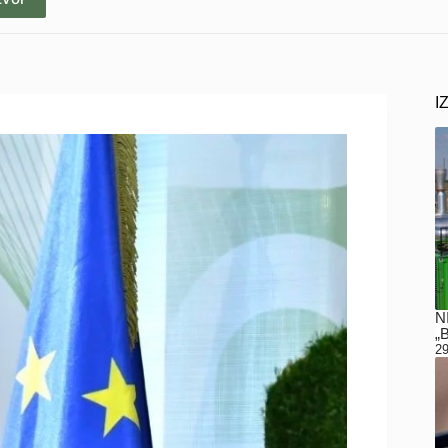
I
N
„
29