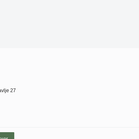
avlje 27
zvor