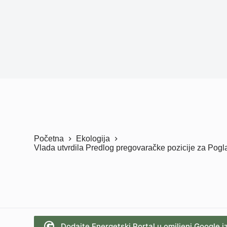
Početna
Ekologija
Vlada utvrdila Predlog pregovaračke pozicije za Pogl
Dodajte Energetski Portal u omiljeni Google i