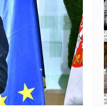
C
Uv
29
Ra
n
26