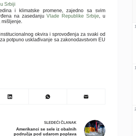
u Srbiji
redina i klimatske promene, zajedno sa svim
tvrđena na zasedanju
Vlade Republike Srbije
, u
 mišljenje.
institucionalnog okvira i sprovođenja za svaki od
e za potpuno usklađivanje sa zakonodavstvom EU
SLEDEĆI
ČLANAK
Amerikanci se sele iz obalnih
područja pod udarom poplava