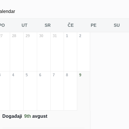
alendar
PO
UT
SR
ČE
PE
SU
27
28
29
30
31
1
2
3
4
5
6
7
8
9
Događaji
9th
avgust