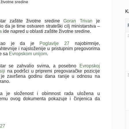
e životne sredine
K
star zaštite životne sredine
Goran Trivan
je
o da je time ostvaren strateški cilj ministarstva –
a
ide napred u oblasti zaštite životne sredine.
zao je da je
Poglavlje 27
najobimnije,
ahtevnije i najsloženije u pristupnim pregovorima
je sa
Evropskom unijom
.
star se zahvalio svima, a posebno
Evropskoj
iji
na podršci u pripremi pregovaračke pozicije
 je završena godinu dana ranije u odnosu na
rano.
ka je složenost i obimnost rada uložena u
remu ovog dokumenta pokazuje i činjenica da
 27