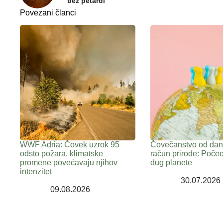
bez petardi
Povezani članci
WWF Adria: Čovek uzrok 95
Čovečanstvo od dana
odsto požara, klimatske
račun prirode: Počeo
promene povećavaju njihov
dug planete
intenzitet
30.07.2026
09.08.2026