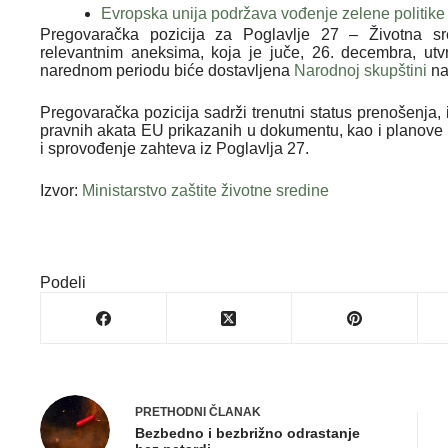
Evropska unija podržava vođenje zelene politike 
Pregovaračka pozicija za Poglavlje 27 – Životna s
relevantnim aneksima, koja je juče, 26. decembra, u
narednom periodu biće dostavljena
Narodnoj skupštini
na
Pregovaračka pozicija sadrži trenutni status prenošenja, 
pravnih akata EU prikazanih u dokumentu, kao i planov
i sprovođenje zahteva iz Poglavlja 27.
Izvor:
Ministarstvo zaštite životne sredine
Podeli
PRETHODNI
ČLANAK
Bezbedno i bezbrižno odrastanje