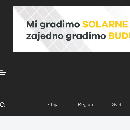
Skip
to
content
Srbija
Region
Svet