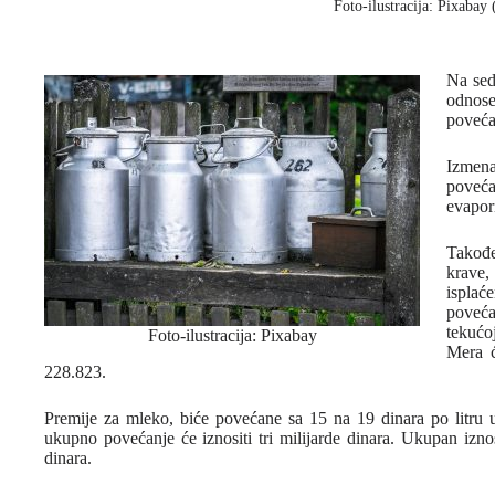
Foto-ilustracija: Pixabay
Na sed
odnose
poveća
Izmena
poveć
evapor
Takođe
krave,
isplać
poveća
tekućo
Foto-ilustracija: Pixabay
Mera ć
228.823.
Premije za mleko, biće povećane sa 15 na 19 dinara po litru 
ukupno povećanje će iznositi tri milijarde dinara. Ukupan izno
dinara.