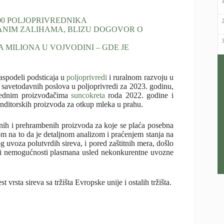
00 POLJOPRIVREDNIKA
ANIM ZALIHAMA, BLIZU DOGOVOR O
 MILIONA U VOJVODINI – GDE JE
spodeli podsticaja u
poljoprivredi
i ruralnom razvoju u
savetodavnih poslova u poljoprivredi za 2023. godinu,
vrednim proizvođačima
suncokreta
roda 2022. godine i
nditorskih proizvoda za otkup mleka u prahu.
nih i prehrambenih proizvoda za koje se plaća posebna
om na to da je detaljnom analizom i praćenjem stanja na
g uvoza polutvrdih sireva, i pored zaštitnih mera, došlo
va i nemogućnosti plasmana usled nekonkurentne uvozne
rsta sireva sa tržišta Evropske unije i ostalih tržišta.