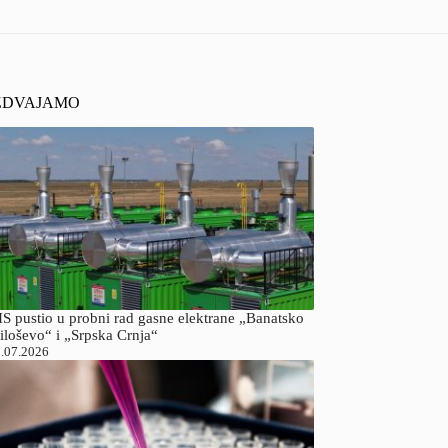
ZDVAJAMO
S pustio u probni rad gasne elektrane „Banatsko
iloševo“ i „Srpska Crnja“
.07.2026