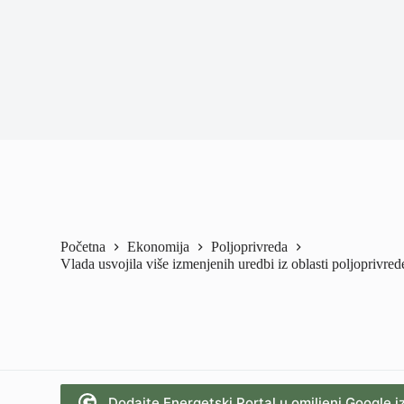
Početna
Ekonomija
Poljoprivreda
Vlada usvojila više izmenjenih uredbi iz oblasti poljoprivred
Dodajte Energetski Portal u omiljeni Google i