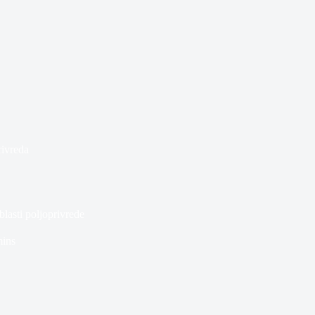
rivreda
blasti poljoprivrede
mins