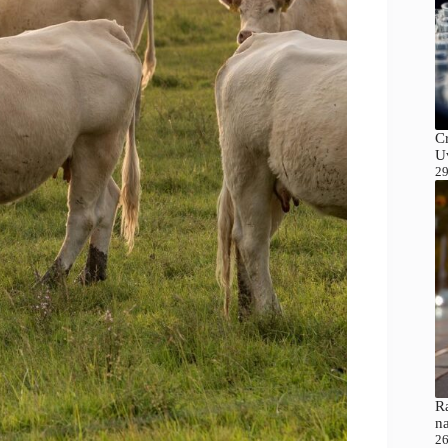
C
Uv
29
Ra
n
26