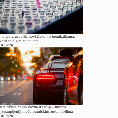
rna Gora usvojila novi Zakon o hemikalijama:
odi se digitalna etiketa
.07.2026
ste tržište novih vozila u Srbiji – hibridi
ajzastupljeniji među putničkim automobilima
.07.2026