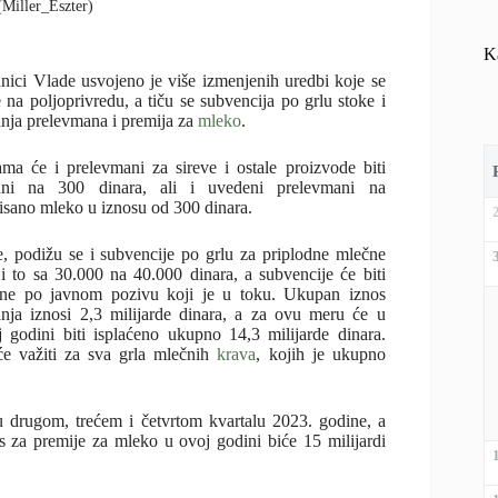
 (Miller_Eszter)
K
nici Vlade usvojeno je više izmenjenih uredbi koje se
 na poljoprivredu, a tiču se subvencija po grlu stoke i
nja prelevmana i premija za
mleko
.
ma će i prelevmani za sireve i ostale proizvode biti
ani na 300 dinara, ali i uvedeni prelevmani na
isano mleko u iznosu od 300 dinara.
, podižu se i subvencije po grlu za priplodne mlečne
 i to sa 30.000 na 40.000 dinara, a subvencije će biti
ene po javnom pozivu koji je u toku. Ukupan iznos
nja iznosi 2,3 milijarde dinara, a za ovu meru će u
j godini biti isplaćeno ukupno 14,3 milijarde dinara.
e važiti za sva grla mlečnih
krava
, kojih je ukupno
u drugom, trećem i četvrtom kvartalu 2023. godine, a
s za premije za mleko u ovoj godini biće 15 milijardi