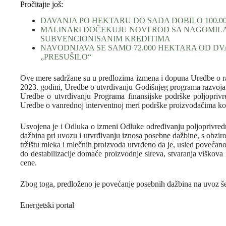
Pročitajte još:
DAVANJA PO HEKTARU DO SADA DOBILO 100.0
MALINARI DOČEKUJU NOVI ROD SA NAGOMIL
SUBVENCIONISANIM KREDITIMA
NAVODNJAVA SE SAMO 72.000 HEKTARA OD DVA
„PRESUŠILO“
Ove mere sadržane su u predlozima izmena i dopuna Uredbe o ra
2023. godini, Uredbe o utvrđivanju Godišnjeg programa razvoja 
Uredbe o utvrđivanju Programa finansijske podrške poljopri
Uredbe o vanrednoj interventnoj meri podrške proizvođačima ko
Usvojena je i Odluka o izmeni Odluke određivanju poljoprivred
dažbina pri uvozu i utvrđivanju iznosa posebne dažbine, s obzir
tržištu mleka i mlečnih proizvoda utvrđeno da je, usled povećano
do destabilizacije domaće proizvodnje sireva, stvaranja viško
cene.
Zbog toga, predloženo je povećanje posebnih dažbina na uvoz šest v
Energetski portal