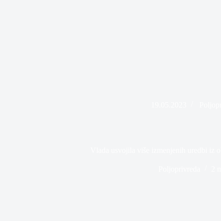
19.05.2023
Poljop
Vlada usvojila više izmenjenih uredbi iz o
Poljoprivreda
2 