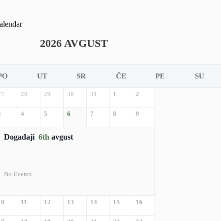
alendar
2026 AVGUST
PO
UT
SR
ČE
PE
SU
27
28
29
30
31
1
2
3
4
5
6
7
8
9
Događaji
6th
avgust
No Events
10
11
12
13
14
15
16