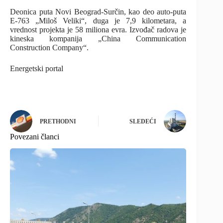
Deonica puta Novi Beograd-Surčin, kao deo auto-puta
E-763 „Miloš Veliki“, duga je 7,9 kilometara, a
vrednost projekta je 58 miliona evra. Izvođač radova je
kineska kompanija „China Communication
Construction Company“.
Energetski portal
PRETHODNI
SLEDEĆI
Povezani članci