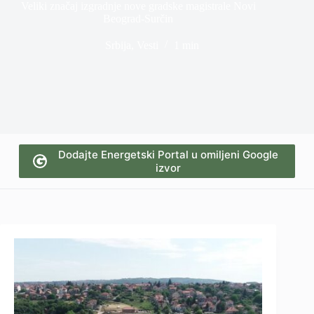
Veliki značaj izgradnje nove gradske magistrale Novi
Beograd-Surčin
Srbija
,
Vesti
1 min
Dodajte Energetski Portal u omiljeni Google
izvor