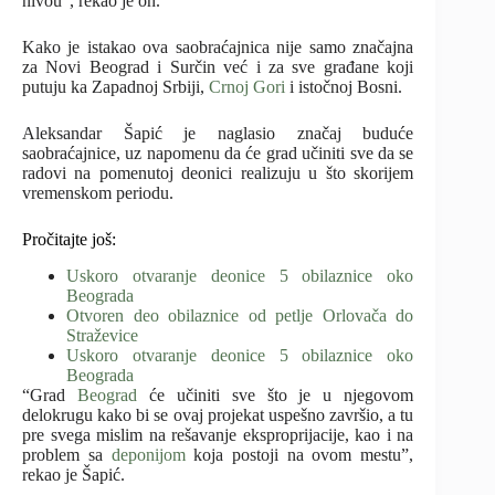
nivou”, rekao je on.
Kako je istakao ova saobraćajnica nije samo značajna
za Novi Beograd i Surčin već i za sve građane koji
putuju ka Zapadnoj Srbiji,
Crnoj Gori
i istočnoj Bosni.
Aleksandar Šapić je naglasio značaj buduće
saobraćajnice, uz napomenu da će grad učiniti sve da se
radovi na pomenutoj deonici realizuju u što skorijem
vremenskom periodu.
Pročitajte još:
Uskoro otvaranje deonice 5 obilaznice oko
Beograda
Otvoren deo obilaznice od petlje Orlovača do
Straževice
Uskoro otvaranje deonice 5 obilaznice oko
Beograda
“Grad
Beograd
će učiniti sve što je u njegovom
delokrugu kako bi se ovaj projekat uspešno završio, a tu
pre svega mislim na rešavanje eksproprijacije, kao i na
problem sa
deponijom
koja postoji na ovom mestu”,
rekao je Šapić.