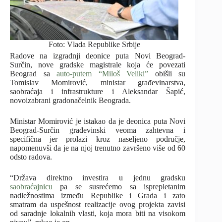
Foto: Vlada Republike Srbije
Radove
na izgradnji deonice puta Novi Beograd-
Surčin, nove gradske magistrale koja će povezati
Beograd sa
auto-putem “Miloš Veliki”
obišli su
Tomislav Momirović, ministar građevinarstva,
saobraćaja i infrastrukture i Aleksandar Šapić,
novoizabrani gradonačelnik Beograda.
Ministar Momirović je istakao da je deonica puta Novi
Beograd-Surčin građevinski veoma zahtevna i
specifična jer prolazi kroz naseljeno područje,
napomenuvši da je na njoj trenutno završeno više od 60
odsto radova.
“Država direktno investira u jednu gradsku
saobraćajnicu
pa se susrećemo sa isprepletanim
nadležnostima između Republike i Grada i zato
smatram da uspešnost realizacije ovog projekta zavisi
od saradnje lokalnih vlasti, koja mora biti na visokom