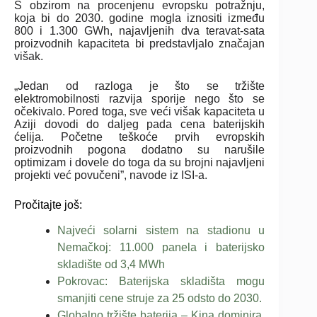
S obzirom na procenjenu evropsku potražnju,
koja bi do 2030. godine mogla iznositi između
800 i 1.300 GWh, najavljenih dva teravat-sata
proizvodnih kapaciteta bi predstavljalo značajan
višak.
„Jedan od razloga je što se tržište
elektromobilnosti razvija sporije nego što se
očekivalo. Pored toga, sve veći višak kapaciteta u
Aziji dovodi do daljeg pada cena baterijskih
ćelija. Početne teškoće prvih evropskih
proizvodnih pogona dodatno su narušile
optimizam i dovele do toga da su brojni najavljeni
projekti već povučeni”, navode iz ISI-a.
Pročitajte još:
Najveći solarni sistem na stadionu u
Nemačkoj: 11.000 panela i baterijsko
skladište od 3,4 MWh
Pokrovac: Baterijska skladišta mogu
smanjiti cene struje za 25 odsto do 2030.
Globalno tržište baterija – Kina dominira,