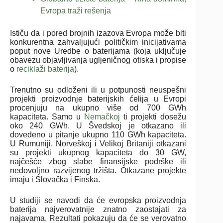
Evropa traži rešenja
Ističu da i pored brojnih izazova Evropa može biti
konkurentna zahvaljujući političkim inicijativama
poput nove Uredbe o baterijama (koja uključuje
obavezu objavljivanja ugljeničnog otiska i propise
o
reciklaži baterija
).
Trenutno su odloženi ili u potpunosti neuspešni
projekti proizvodnje baterijskih ćelija u Evropi
procenjuju na ukupno više od 700 GWh
kapaciteta. Samo u
Nemačkoj
ti projekti dosežu
oko 240 GWh. U Švedskoj je otkazano ili
dovedeno u pitanje ukupno 110 GWh kapaciteta.
U Rumuniji, Norveškoj i Velikoj Britaniji otkazani
su projekti ukupnog kapaciteta do 30 GW,
najčešće zbog slabe finansijske podrške ili
nedovoljno razvijenog tržišta. Otkazane projekte
imaju i Slovačka i Finska.
U studiji se navodi da će evropska proizvodnja
baterija najverovatnije znatno zaostajati za
najavama. Rezultati pokazuju da će se verovatno