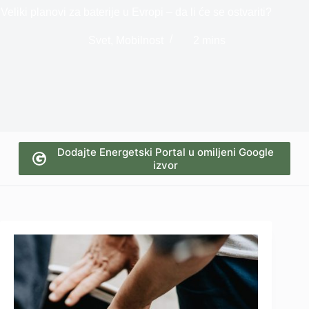
Veliki planovi za baterije u Evropi – da li će se ostvariti?
Svet
,
Mobilnost
2 mins
Dodajte Energetski Portal u omiljeni Google
izvor