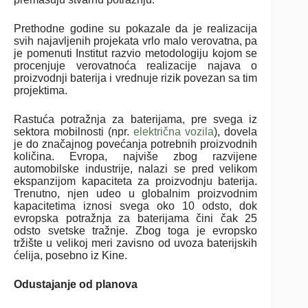
Prethodne godine su pokazale da je realizacija
svih najavljenih projekata vrlo malo verovatna, pa
je pomenuti Institut razvio metodologiju kojom se
procenjuje verovatnoća realizacije najava o
proizvodnji baterija i vrednuje rizik povezan sa tim
projektima.
Rastuća potražnja za baterijama, pre svega iz
sektora mobilnosti (npr.
električna vozila
), dovela
je do značajnog povećanja potrebnih proizvodnih
količina. Evropa, najviše zbog razvijene
automobilske industrije, nalazi se pred velikom
ekspanzijom kapaciteta za proizvodnju baterija.
Trenutno, njen udeo u globalnim proizvodnim
kapacitetima iznosi svega oko 10 odsto, dok
evropska potražnja za baterijama čini čak 25
odsto svetske tražnje. Zbog toga je evropsko
tržište u velikoj meri zavisno od uvoza baterijskih
ćelija, posebno iz Kine.
Odustajanje od planova