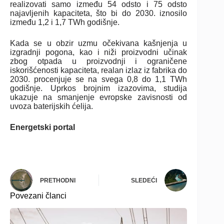
realizovati samo između 54 odsto i 75 odsto
najavljenih kapaciteta, što bi do 2030. iznosilo
između 1,2 i 1,7 TWh godišnje.
Kada se u obzir uzmu očekivana kašnjenja u
izgradnji pogona, kao i niži proizvodni učinak
zbog otpada u proizvodnji i ograničene
iskorišćenosti kapaciteta, realan izlaz iz fabrika do
2030. procenjuje se na svega 0,8 do 1,1 TWh
godišnje. Uprkos brojnim izazovima, studija
ukazuje na smanjenje evropske zavisnosti od
uvoza baterijskih ćelija.
Energetski portal
PRETHODNI
SLEDEĆI
Povezani članci