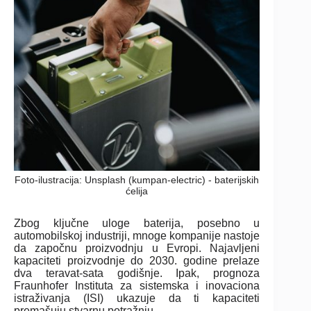
Foto-ilustracija: Unsplash (kumpan-electric) - baterijskih
ćelija
Zbog ključne uloge baterija, posebno u
automobilskoj industriji, mnoge kompanije nastoje
da započnu proizvodnju u Evropi. Najavljeni
kapaciteti proizvodnje do 2030. godine prelaze
dva teravat-sata godišnje. Ipak, prognoza
Fraunhofer Instituta za sistemska i inovaciona
istraživanja (ISI) ukazuje da ti kapaciteti
premašuju stvarnu potražnju.