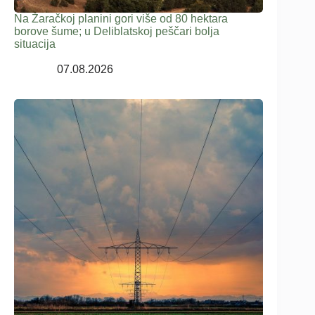
Na Žaračkoj planini gori više od 80 hektara
borove šume; u Deliblatskoj peščari bolja
situacija
07.08.2026