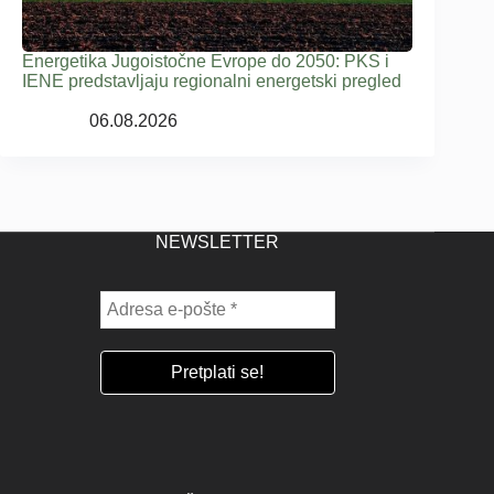
Energetika Jugoistočne Evrope do 2050: PKS i
IENE predstavljaju regionalni energetski pregled
06.08.2026
NEWSLETTER