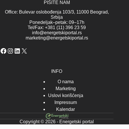
PIŠITE NAM
Office: Bulevar oslobođenja 103/3, 11000 Beograd,
Srbija
Ponedeljak–petak: 09–17h
Tel/Fax: +381 (11) 396 23 59
info@energetskiportal.rs
marketing@energetskiportal.rs
Facebook
Instagram
LinkedIn
X
INFO
O nama
Marketing
Uslovi korišćenja
Impressum
Kalendar
Copyright © 2026 - Energetski portal
-->-->