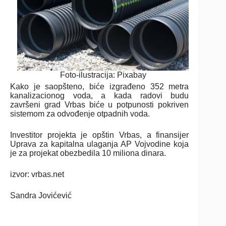
Foto-ilustracija: Pixabay
Kako je saopšteno, biće izgrađeno 352 metra
kanalizacionog voda, a kada radovi budu
završeni grad Vrbas biće u potpunosti pokriven
sistemom za odvođenje otpadnih voda.
Investitor projekta je opštin Vrbas, a finansijer
Uprava za kapitalna ulaganja AP Vojvodine koja
je za projekat obezbedila 10 miliona dinara.
izvor: vrbas.net
Sandra Jovićević