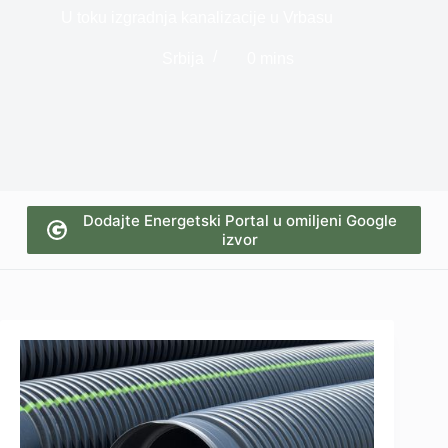
U toku izgradnja kanalizacije u Vrbasu
Srbija
0 mins
Dodajte Energetski Portal u omiljeni Google
izvor