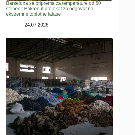
Barselona se priprema za temperature od 50
stepeni: Pokrenut projekat za odgovor na
ekstremne toplotne talase
24.07.2026