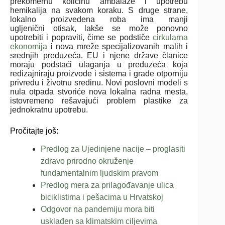
prekomernu količinu ambalaže i upotrebu
hemikalija na svakom koraku. S druge strane,
lokalno proizvedena roba ima manji
ugljenični otisak, lakše se može ponovno
upotrebiti i popraviti, čime se podstiče
cirkularna
ekonomija
i nova mreže specijalizovanih malih i
srednjih preduzeća. EU i njene države članice
moraju podstaći ulaganja u preduzeća koja
redizajniraju proizvode i sistema i grade otporniju
privredu i životnu sredinu. Novi poslovni modeli s
nula otpada stvoriće nova lokalna radna mesta,
istovremeno rešavajući problem plastike za
jednokratnu upotrebu.
Pročitajte još:
Predlog za Ujedinjene nacije – proglasiti
zdravo prirodno okruženje
fundamentalnim ljudskim pravom
Predlog mera za prilagođavanje ulica
biciklistima i pešacima u Hrvatskoj
Odgovor na pandemiju mora biti
usklađen sa klimatskim ciljevima