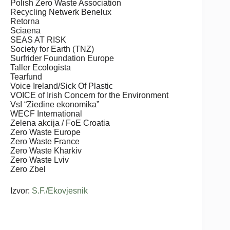
Polish Zero Waste Association
Recycling Netwerk Benelux
Retorna
Sciaena
SEAS AT RISK
Society for Earth (TNZ)
Surfrider Foundation Europe
Taller Ecologista
Tearfund
Voice Ireland/Sick Of Plastic
VOICE of Irish Concern for the Environment
VsI “Ziedine ekonomika”
WECF International
Zelena akcija / FoE Croatia
Zero Waste Europe
Zero Waste France
Zero Waste Kharkiv
Zero Waste Lviv
Zero Zbel
Izvor:
S.F./Ekovjesnik