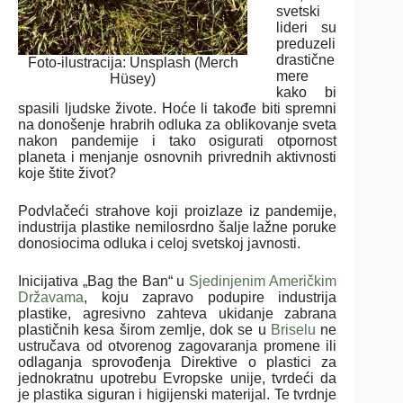
svetski
lideri su
preduzeli
drastične
Foto-ilustracija: Unsplash (Merch
mere
Hüsey)
kako bi
spasili ljudske živote. Hoće li takođe biti spremni
na donošenje hrabrih odluka za oblikovanje sveta
nakon pandemije i tako osigurati otpornost
planeta i menjanje osnovnih privrednih aktivnosti
koje štite život?
Podvlačeći strahove koji proizlaze iz pandemije,
industrija plastike nemilosrdno šalje lažne poruke
donosiocima odluka i celoj svetskoj javnosti.
Inicijativa „Bag the Ban“ u
Sjedinjenim Američkim
Državama
, koju zapravo podupire industrija
plastike, agresivno zahteva ukidanje zabrana
plastičnih kesa širom zemlje, dok se u
Briselu
ne
ustručava od otvorenog zagovaranja promene ili
odlaganja sprovođenja Direktive o plastici za
jednokratnu upotrebu Evropske unije, tvrdeći da
je plastika siguran i higijenski materijal. Te tvrdnje