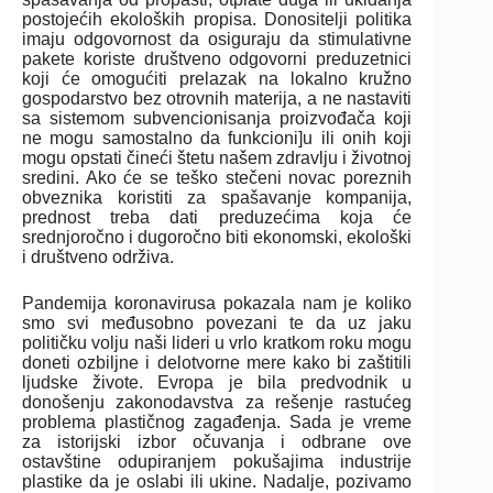
postojećih ekoloških propisa. Donositelji politika
imaju odgovornost da osiguraju da stimulativne
pakete koriste društveno odgovorni preduzetnici
koji će omogućiti prelazak na lokalno kružno
gospodarstvo bez otrovnih materija, a ne nastaviti
sa sistemom subvencionisanja proizvođača koji
ne mogu samostalno da funkcioni]u ili onih koji
mogu opstati čineći štetu našem zdravlju i životnoj
sredini. Ako će se teško stečeni novac poreznih
obveznika koristiti za spašavanje kompanija,
prednost treba dati preduzećima koja će
srednjoročno i dugoročno biti ekonomski, ekološki
i društveno održiva.
Pandemija koronavirusa pokazala nam je koliko
smo svi međusobno povezani te da uz jaku
političku volju naši lideri u vrlo kratkom roku mogu
doneti ozbiljne i delotvorne mere kako bi zaštitili
ljudske živote. Evropa je bila predvodnik u
donošenju zakonodavstva za rešenje rastućeg
problema plastičnog zagađenja. Sada je vreme
za istorijski izbor očuvanja i odbrane ove
ostavštine odupiranjem pokušajima industrije
plastike da je oslabi ili ukine. Nadalje, pozivamo