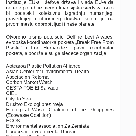
institucije EU-a i šefove država i vlada EU-a da
odrede potrebne mere i finansijska sredstva kako
bi podstakli kolektivnu izgradnju humanijeg,
pravednijeg i otpornijeg društva, kojem je na
prvom mestu dobrobit ljudi i naše planete.
Otvoreno pismo potpisuju Delfine Levi Alvares,
evropska koordinatorka pokreta „Break Free From
Plastic“ i Fon Hernandez, glavni koordinator
pokreta, a podržale su ga sledeće organizacije:
Aotearoa Plastic Pollution Alliance
Asian Center for Environmental Health
Asociación Retorna
Carbon Market Watch
CESTA FOE El Salvador
CIEL
City To Sea
Društvo Ekologi brez meja
Ecological Waste Coalition of the Philippines
(Ecowaste Coalition)
ECOS
Environmental association Za Zemiata
European Environmental Bureau