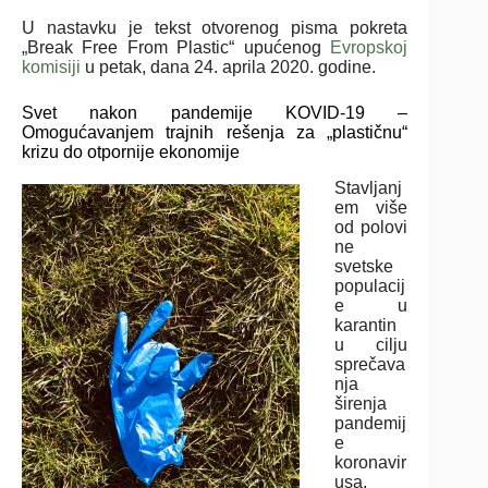
U nastavku je tekst otvorenog pisma pokreta
„Break Free From Plastic“ upućenog
Evropskoj
komisiji
u petak, dana 24. aprila 2020. godine.
Svet nakon pandemije KOVID-19 –
Omogućavanjem trajnih rešenja za „plastičnu“
krizu do otpornije ekonomije
Stavljanj
em više
od polovi
ne
svetske
populacij
e u
karantin
u cilju
sprečava
nja
širenja
pandemij
e
koronavir
usa,