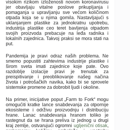
visokim rizikom izloženosti novom koronavirusu
jer obavljaju vitalne poslove prikupljanja i
pomaganja u upravljanju sve većom količinom
otpada koja se u njima gomila. Nastavljajući s
uklanjanjem plastike za jednokratnu upotrebu,
industrija plastike ceo teret bavljenja otpadom
svojih proizvoda prebacuje na leđa radnika i
lokalnih zajednica. Takvoj praksi se mora stati na
put.
Pandemija je pravi odraz naših problema. Ne
smemo popustiti zahtevima industrije plastike i
širom sveta imati zajednice koje pate. Ovo
razdoblje izolacije pravi je trenutak za
preispitivanje i preoblikovanje našeg načina
života i potrošačkih navika, kako bi se sprovele
sistemske promene za dobrobit ljudi i okoline.
Na primer, inicijative poput „Farm to Fork“ mogu
omogućiti kratke lance snabdevanja za otpornije
ekosisteme i održivu proizvodnju i distribuciju
hrane. Lanac snabdevanja hranom toliko je
rastegnut da se hrana preliva iz jednog u drugi
kraj zemlje, ostvarujući ogromni
ugljenični otisak
,