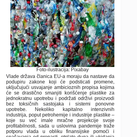
Foto-ilustracija: Pixabay
Vlade država članica EU-a moraju da nastave da
podupiru zakone koji će podsticati promene,
uključujući usvajanje ambicioznih propisa kojima
će se drastično smanjiti korišćenje plastike za
jednokratnu upotrebu i podržati održivi proizvodi
bez toksičnih sastojaka i sistemi ponovne
upotrebe. Nekoliko kapitalno intenzivnih
industrija, poput petrohemije i industrije plastike –
koje su već imale mračne projekcije svoje
profitabilnosti, sada u uslovima pandemije traže
potporu vlada u obliku finansijske pomoći i
spašavanja od propasti, otplate duga ili ukidanja