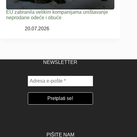
EU zabranila velikim kompanijama uništavanje
neprodane odeće i obuće
20.07.2026
NEWSLETTER
PIŠITE NAM