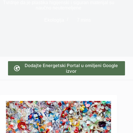
Tvrdnje da je plastika higijenski i siguran materijal su
naučno neutemeljene
Ekologija
7 mins
Dodajte Energetski Portal u omiljeni Google
izvor