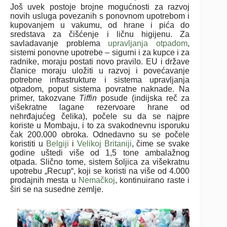
Još uvek postoje brojne mogućnosti za razvoj
novih usluga povezanih s ponovnom upotrebom i
kupovanjem u vakumu, od hrane i pića do
sredstava za čišćenje i ličnu higijenu. Za
savladavanje problema
upravljanja otpadom
,
sistemi ponovne upotrebe – sigurni i za kupce i za
radnike, moraju postati novo pravilo. EU i države
članice moraju uložiti u razvoj i povećavanje
potrebne infrastrukture i sistema upravljanja
otpadom, poput sistema povratne naknade. Na
primer, takozvane
Tiffin
posude (indijska reč za
višekratne lagane rezervoare hrane od
nehrđajućeg čelika), počele su da se najpre
koriste ​​u Mombaju, i to za svakodnevnu isporuku
čak 200.000 obroka. Odnedavno su se počele
koristiti u
Belgiji
i
Velikoj Britaniji
, čime se svake
godine uštedi više od 1,5 tone ambalažnog
otpada. Slično tome, sistem šoljica za višekratnu
upotrebu „Recup“, koji se koristi na više od 4.000
prodajnih mesta u
Nemačkoj
, kontinuirano raste i
širi se na susedne zemlje.