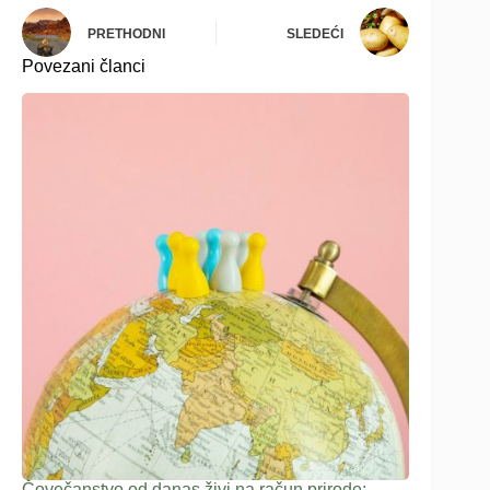
PRETHODNI
SLEDEĆI
Povezani članci
Čovečanstvo od danas živi na račun prirode: