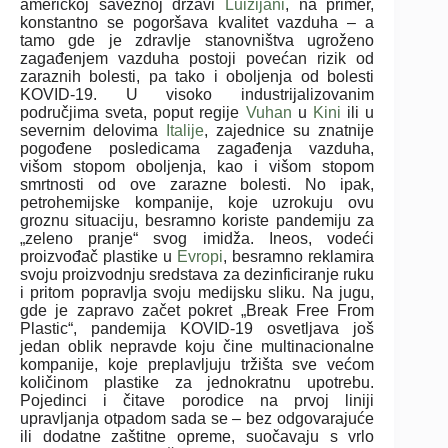
američkoj saveznoj državi
Luizijani
, na primer,
konstantno se pogoršava kvalitet vazduha – a
tamo gde je zdravlje stanovništva ugroženo
zagađenjem vazduha postoji povećan rizik od
zaraznih bolesti, pa tako i oboljenja od bolesti
KOVID-19. U visoko industrijalizovanim
područjima sveta, poput regije
Vuhan
u
Kini
ili u
severnim delovima
Italije
, zajednice su znatnije
pogođene posledicama zagađenja vazduha,
višom stopom oboljenja, kao i višom stopom
smrtnosti od ove zarazne bolesti. No ipak,
petrohemijske kompanije, koje uzrokuju ovu
groznu situaciju, besramno koriste pandemiju za
„zeleno pranje“ svog imidža. Ineos, vodeći
proizvođač plastike u
Evropi
, besramno reklamira
svoju proizvodnju sredstava za dezinficiranje ruku
i pritom popravlja svoju medijsku sliku. Na jugu,
gde je zapravo začet pokret „Break Free From
Plastic“, pandemija KOVID-19 osvetljava još
jedan oblik nepravde koju čine multinacionalne
kompanije, koje preplavljuju tržišta sve većom
količinom plastike za jednokratnu upotrebu.
Pojedinci i čitave porodice na prvoj liniji
upravljanja otpadom sada se – bez odgovarajuće
ili dodatne zaštitne opreme, suočavaju s vrlo