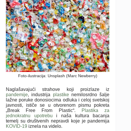
Foto-ilustracija: Unsplash (Marc Newberry)
Naglašavajući strahove koji proizlaze iz
pandemije
, industrija
plastike
nemilosrdno šalje
lažne poruke donosiocima odluka i celoj svetskoj
javnosti, ističe se u otvorenom pismu pokreta
„Break Free From Plastic“.
Plastika za
jednokratnu upotrebu
i naša kultura bacanja
temelj su društvenih nepravdi koje je pandemija
KOVID-19
iznela na videlo.