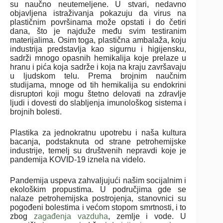
su naučno neutemeljene. U stvari, nedavno
objavljena istraživanja pokazuju da virus na
plastičnim površinama može opstati i do četiri
dana, što je najduže među svim testiranim
materijalima. Osim toga, plastična ambalaža, koju
industrija predstavlja kao sigurnu i higijensku,
sadrži mnogo opasnih hemikalija koje prelaze u
hranu i pića koja sadrže i koja na kraju završavaju
u ljudskom telu. Prema brojnim naučnim
studijama, mnoge od tih hemikalija su endokrini
disruptori koji mogu štetno delovati na zdravlje
ljudi i dovesti do slabljenja imunološkog sistema i
brojnih bolesti.
Plastika za jednokratnu upotrebu i naša kultura
bacanja, podstaknuta od strane petrohemijske
industrije, temelj su društvenih nepravdi koje je
pandemija KOVID-19 iznela na videlo.
Pandemija uspeva zahvaljujući našim socijalnim i
ekološkim propustima. U područjima gde se
nalaze petrohemijska postrojenja, stanovnici su
pogođeni bolestima i većom stopom smrtnosti, i to
zbog
zagađenja vazduha
, zemlje i vode. U