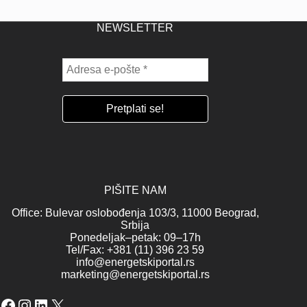
NEWSLETTER
PIŠITE NAM
Office: Bulevar oslobođenja 103/3, 11000 Beograd,
Srbija
Ponedeljak–petak: 09–17h
Tel/Fax: +381 (11) 396 23 59
info@energetskiportal.rs
marketing@energetskiportal.rs
Facebook
Instagram
LinkedIn
X