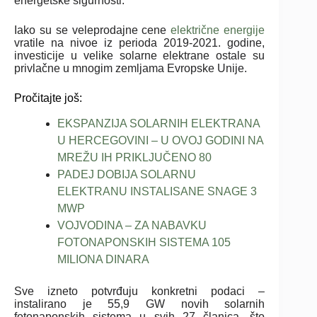
energetske sigurnosti.
Iako su se veleprodajne cene
električne energije
vratile na nivoe iz perioda 2019-2021. godine,
investicije u velike solarne elektrane ostale su
privlačne u mnogim zemljama Evropske Unije.
Pročitajte još:
EKSPANZIJA SOLARNIH ELEKTRANA
U HERCEGOVINI – U OVOJ GODINI NA
MREŽU IH PRIKLJUČENO 80
PADEJ DOBIJA SOLARNU
ELEKTRANU INSTALISANE SNAGE 3
MWP
VOJVODINA – ZA NABAVKU
FOTONAPONSKIH SISTEMA 105
MILIONA DINARA
Sve izneto potvrđuju konkretni podaci –
instalirano je 55,9 GW novih solarnih
fotonaponskih sistema u svih 27 članica, što