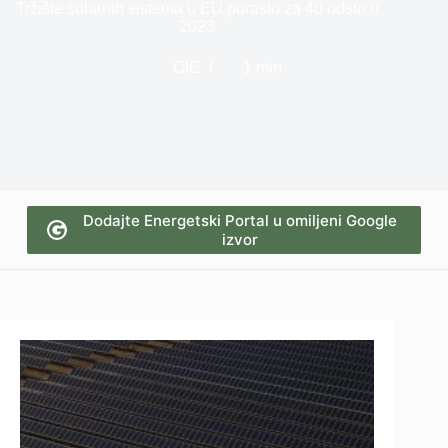
Tržište solarnih sistema u EU poraslo za 40 odsto u
2023
OIE
1 min
Dodajte Energetski Portal u omiljeni Google
izvor