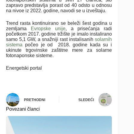
zapravo predstavlja porast od 40 odsto u odnosu
na nivoe iz 2022. godine, navodi se u izveštaju.
Trend rasta kontinuirano se beleži šest godina u
zemljama
Evropske unije
, a prisećanja radi
početkom 2017. godine tržište je imalo instalirano
samo 5,1 GW, a snažniji rast instalisanih
solarnih
sistema
počeo je od 2018. godine kada su i
ukinute trgovinske zaštitne mere za solarne
fotonaponske sisteme.
Energetski portal
PRETHODNI
SLEDEĆI
Povezani članci