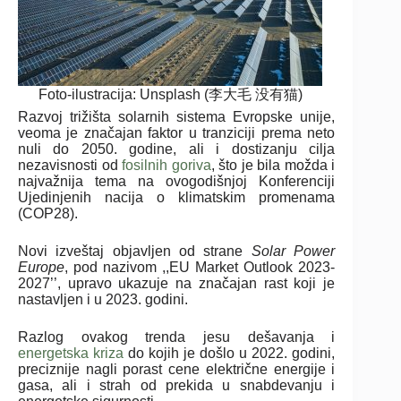
Foto-ilustracija: Unsplash (李大毛 没有猫)
Razvoj trižišta solarnih sistema Evropske unije,
veoma je značajan faktor u tranziciji prema neto
nuli do 2050. godine, ali i dostizanju cilja
nezavisnosti od
fosilnih goriva
, što je bila možda i
najvažnija tema na ovogodišnjoj Konferenciji
Ujedinjenih nacija o klimatskim promenama
(COP28).
Novi izveštaj objavljen od strane
Solar Power
Europe
, pod nazivom ,,EU Market Outlook 2023-
2027’’, upravo ukazuje na značajan rast koji je
nastavljen i u 2023. godini.
Razlog ovakog trenda jesu dešavanja i
energetska kriza
do kojih je došlo u 2022. godini,
preciznije nagli porast cene električne energije i
gasa, ali i strah od prekida u snabdevanju i