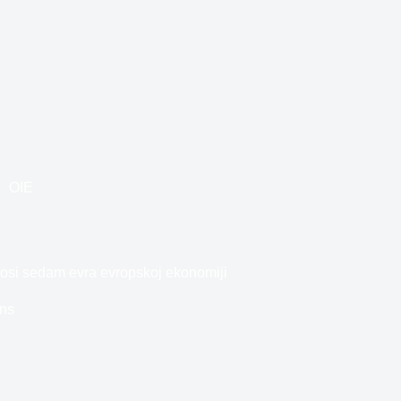
OIE
onosi sedam evra evropskoj ekonomiji
ins