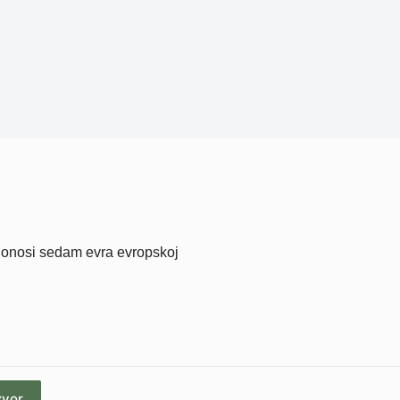
 donosi sedam evra evropskoj
zvor