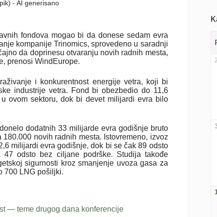
epik) - AI generisano
K
z javnih fondova mogao bi da donese sedam evra
anje kompanije Trinomics, sprovedeno u saradnji
ajno da doprinesu otvaranju novih radnih mesta,
ije, prenosi WindEurope.
živanje i konkurentnost energije vetra, koji bi
ske industrije vetra. Fond bi obezbedio do 11,6
u ovom sektoru, dok bi devet milijardi evra bilo
 donelo dodatnih 33 milijarde evra godišnje bruto
a 180.000 novih radnih mesta. Istovremeno, izvoz
6 milijardi evra godišnje, dok bi se čak 89 odsto
 47 odsto bez ciljane podrške. Studija takođe
etskoj sigurnosti kroz smanjenje uvoza gasa za
o 700 LNG pošiljki.
ost — teme drugog dana konferencije