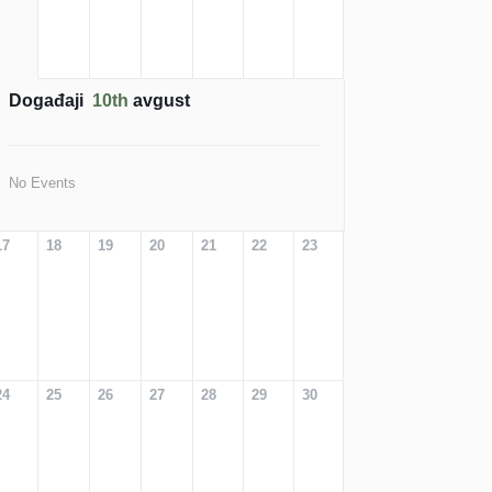
Događaji
10th
avgust
No Events
17
18
19
20
21
22
23
24
25
26
27
28
29
30