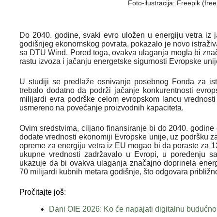
Foto-ilustracija: Freepik (fre
Do 2040. godine, svaki evro uložen u energiju vetra i
godišnjeg ekonomskog povrata, pokazalo je novo istraživ
sa DTU Wind. Pored toga, ovakva ulaganja mogla bi znač
rastu izvoza i jačanju energetske sigurnosti Evropske un
U studiji se predlaže osnivanje posebnog Fonda za istra
trebalo dodatno da podrži jačanje konkurentnosti evrop
milijardi evra podrške celom evropskom lancu vrednosti 
usmereno na povećanje proizvodnih kapaciteta.
Ovim sredstvima, ciljano finansiranje bi do 2040. godine
dodate vrednosti ekonomiji Evropske unije, uz podršku z
opreme za energiju vetra iz EU mogao bi da poraste za 12,
ukupne vrednosti zadržavalo u Evropi, u poređenju sa
ukazuje da bi ovakva ulaganja značajno doprinela energ
70 milijardi kubnih metara godišnje, što odgovara približn
Pročitajte još:
Dani OIE 2026: Ko će napajati digitalnu budućn