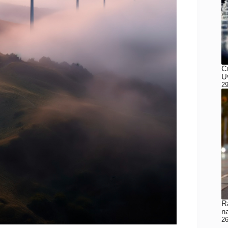
C
Uv
29
Ra
n
26