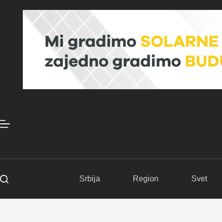
Skip
to
content
Srbija
Region
Svet