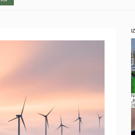
I
N
„
29