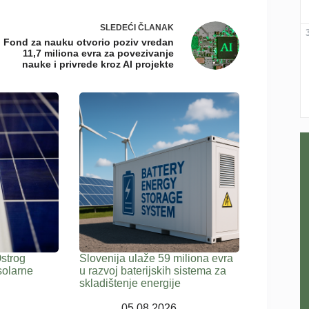
SLEDEĆI
ČLANAK
Fond za nauku otvorio poziv vredan
11,7 miliona evra za povezivanje
nauke i privrede kroz AI projekte
Ostrog
Slovenija ulaže 59 miliona evra
solarne
u razvoj baterijskih sistema za
skladištenje energije
05.08.2026