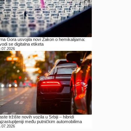
rna Gora usvojila novi Zakon o hemikalijama:
odi se digitalna etiketa
.07.2026
ste tržište novih vozila u Srbiji – hibridi
ajzastupljeniji među putničkim automobilima
.07.2026