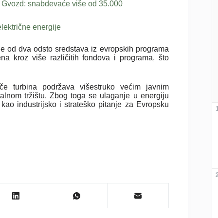
na Gvozd: snabdevaće više od 35.000
električne energije
je od dva odsto sredstava iz evropskih programa
a kroz više različitih fondova i programa, što
če turbina podržava višestruko većim javnim
alnom tržištu. Zbog toga se ulaganje u energiju
ao industrijsko i strateško pitanje za Evropsku