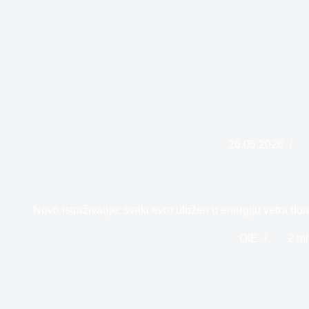
26.05.2026
Novo istraživanje: svaki evro uložen u energiju vetra d
OIE
2 m