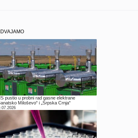
ZDVAJAMO
IS pustio u probni rad gasne elektrane
Banatsko Miloševo“ i „Srpska Crnja“
.07.2026