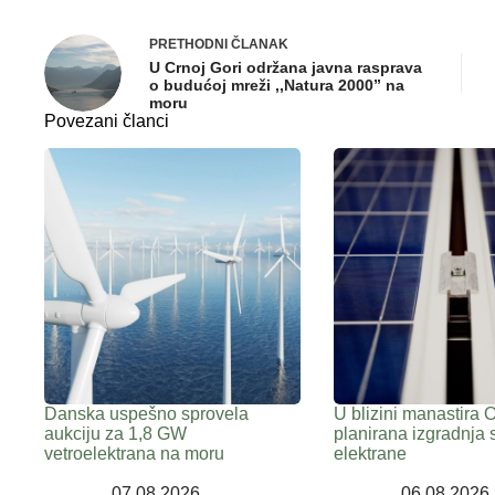
PRETHODNI
ČLANAK
U Crnoj Gori održana javna rasprava
o budućoj mreži ,,Natura 2000” na
moru
Povezani članci
Danska uspešno sprovela
U blizini manastira 
aukciju za 1,8 GW
planirana izgradnja 
vetroelektrana na moru
elektrane
07.08.2026
06.08.2026