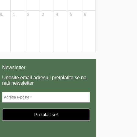
31
1
2
3
4
5
6
Newsletter
Unesite email adresu i pretplatite se na
naš newsletter