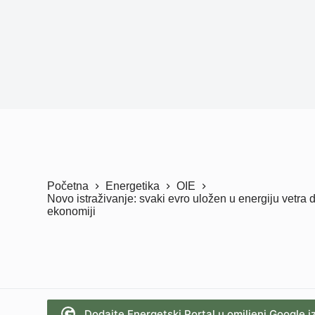
Početna
Energetika
OIE
Novo istraživanje: svaki evro uložen u energiju vetra
ekonomiji
Dodajte Energetski Portal u omiljeni Google i