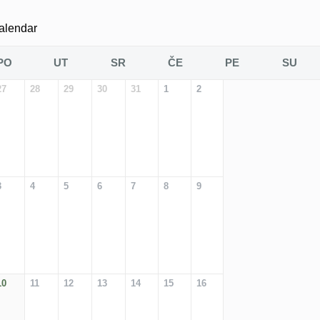
alendar
PO
UT
SR
ČE
PE
SU
27
28
29
30
31
1
2
3
4
5
6
7
8
9
10
11
12
13
14
15
16