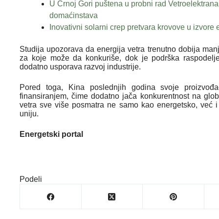
U Crnoj Gori puštena u probni rad Vetroelektra
domaćinstava
Inovativni solarni crep pretvara krovove u izvore 
Studija upozorava da energija vetra trenutno dobija man
za koje može da konkuriše, dok je podrška raspodeljen
dodatno usporava razvoj industrije.
Pored toga, Kina poslednjih godina svoje proizvođa
finansiranjem, čime dodatno jača konkurentnost na glob
vetra sve više posmatra ne samo kao energetsko, već i k
uniju.
Energetski portal
Podeli