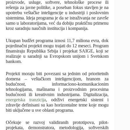
proizvode, usluge, softvere, tehnološke procese ili
rešenja za javne politike, a poseban fokus stavljen je na
upotrebu veštačke inteligencije u industriji i poslovnim
sistemima. Ideja programa je da se istraživanja ne završe
samo u laboratorijama, već da dobiju praktičnu primenu
kroz saradnju naučnih institucija i kompanija.
Ukupan budžet programa iznosi 11,7 miliona evra, dok
pojedinačni projekti mogu trajati do 12 meseci. Program
finansiraju Republika Srbija i projekat SAIGE, koji se
realizuje u saradnji sa Evropskom unijom i Svetskom
bankom.
Projekti moraju biti povezani sa jednim od prioritetnih
domena – veštačkom inteligencijom, hranom za
budućnost, informaciono-komunikacionim
tehnologijama, mašinama i proizvodnim procesima
budućnosti ili kreativnim industrijama. Digitalizacija,
energetska tranzicija
, održivi energetski sistemi i
zdravlje definisani su kao horizontalne teme koje mogu
biti uključene u sve oblasti programa.
Očekuje se razvoj validiranih prototipova, pilot-
projekata, demonstratora, metodologija, softverskih