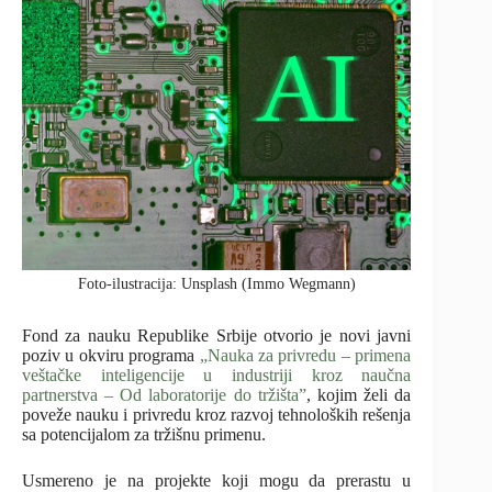
Foto-ilustracija: Unsplash (Immo Wegmann)
Fond za nauku Republike Srbije
otvorio je novi javni
poziv u okviru programa
„Nauka za privredu – primena
veštačke inteligencije u industriji kroz naučna
partnerstva – Od laboratorije do tržišta”
, kojim želi da
poveže nauku i privredu kroz razvoj tehnoloških rešenja
sa potencijalom za tržišnu primenu.
Usmereno je na projekte koji mogu da prerastu u