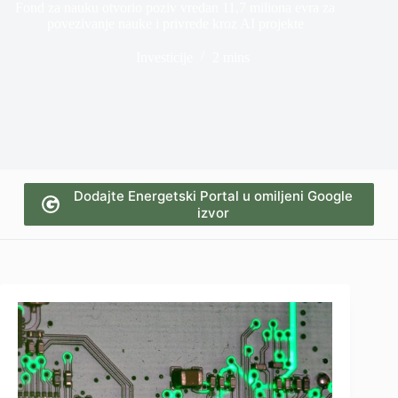
Fond za nauku otvorio poziv vredan 11,7 miliona evra za
povezivanje nauke i privrede kroz AI projekte
Investicije
2 mins
Dodajte Energetski Portal u omiljeni Google
izvor