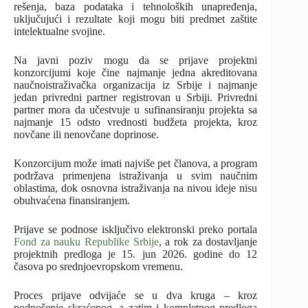
rešenja, baza podataka i tehnoloških unapređenja,
uključujući i rezultate koji mogu biti predmet zaštite
intelektualne svojine.
Na javni poziv mogu da se prijave projektni
konzorcijumi koje čine najmanje jedna akreditovana
naučnoistraživačka organizacija iz Srbije i najmanje
jedan privredni partner registrovan u Srbiji. Privredni
partner mora da učestvuje u sufinansiranju projekta sa
najmanje 15 odsto vrednosti budžeta projekta, kroz
novčane ili nenovčane doprinose.
Konzorcijum može imati najviše pet članova, a program
podržava primenjena istraživanja u svim naučnim
oblastima, dok osnovna istraživanja na nivou ideje nisu
obuhvaćena finansiranjem.
Prijave se podnose isključivo elektronski preko portala
Fond za nauku Republike Srbije
, a rok za dostavljanje
projektnih predloga je 15. jun 2026. godine do 12
časova po srednjoevropskom vremenu.
Proces prijave odvijaće se u dva kruga – kroz
podnošenje skraćenog, a zatim i kompletnog predloga