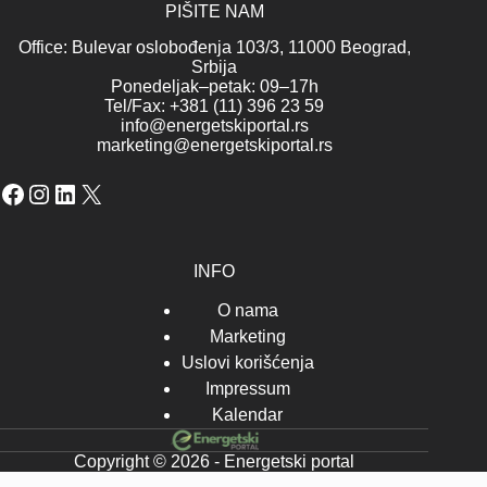
PIŠITE NAM
Office: Bulevar oslobođenja 103/3, 11000 Beograd,
Srbija
Ponedeljak–petak: 09–17h
Tel/Fax: +381 (11) 396 23 59
info@energetskiportal.rs
marketing@energetskiportal.rs
Facebook
Instagram
LinkedIn
X
INFO
O nama
Marketing
Uslovi korišćenja
Impressum
Kalendar
Copyright © 2026 - Energetski portal
-->-->