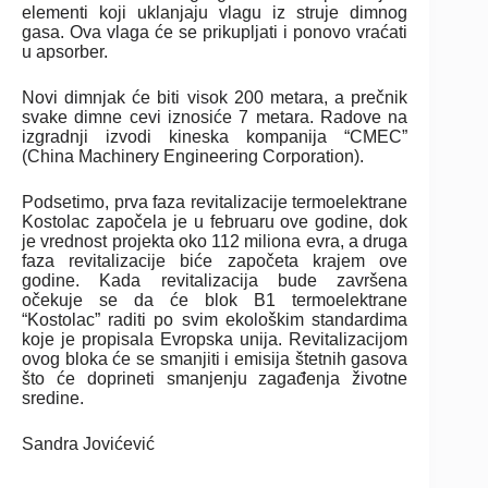
elementi koji uklanjaju vlagu iz struje dimnog
gasa. Ova vlaga će se prikupljati i ponovo vraćati
u apsorber.
Novi dimnjak će biti visok 200 metara, a prečnik
svake dimne cevi iznosiće 7 metara. Radove na
izgradnji izvodi kineska kompanija “CMEC”
(China Machinery Engineering Corporation).
Podsetimo, prva faza revitalizacije termoelektrane
Kostolac započela je u februaru ove godine, dok
je vrednost projekta oko 112 miliona evra, a druga
faza revitalizacije biće započeta krajem ove
godine. Kada revitalizacija bude završena
očekuje se da će blok B1 termoelektrane
“Kostolac” raditi po svim ekološkim standardima
koje je propisala Evropska unija. Revitalizacijom
ovog bloka će se smanjiti i emisija štetnih gasova
što će doprineti smanjenju zagađenja životne
sredine.
Sandra Jovićević