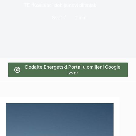
TE “Kostolac” dobija novi dimnjak
Svet
1 min
Dodajte Energetski Portal u omiljeni Google
izvor