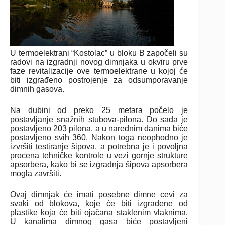
U termoelektrani “Kostolac” u bloku B započeli su
radovi na izgradnji novog dimnjaka u okviru prve
faze revitalizacije ove termoelektrane u kojoj će
biti izgrađeno postrojenje za odsumporavanje
dimnih gasova.
Na dubini od preko 25 metara počelo je
postavljanje snažnih stubova-pilona. Do sada je
postavljeno 203 pilona, a u narednim danima biće
postavljeno svih 360. Nakon toga neophodno je
izvršiti testiranje šipova, a potrebna je i povoljna
procena tehničke kontrole u vezi gornje strukture
apsorbera, kako bi se izgradnja šipova apsorbera
mogla završiti.
Ovaj dimnjak će imati posebne dimne cevi za
svaki od blokova, koje će biti izgrađene od
plastike koja će biti ojačana staklenim vlaknima.
U kanalima dimnog gasa biće postavljeni