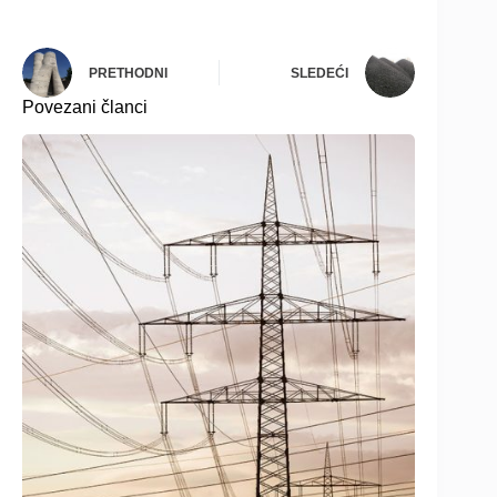
PRETHODNI
SLEDEĆI
Povezani članci