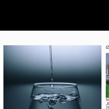
I
N
„
29