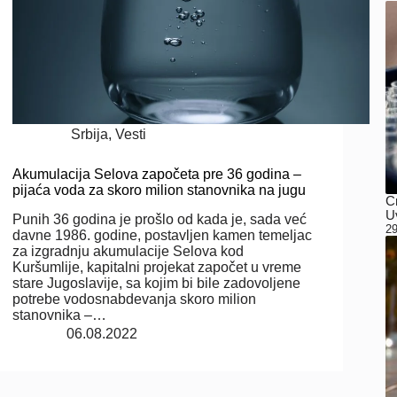
Srbija
,
Vesti
Akumulacija Selova započeta pre 36 godina –
pijaća voda za skoro milion stanovnika na jugu
C
Uv
Punih 36 godina je prošlo od kada je, sada već
29
davne 1986. godine, postavljen kamen temeljac
za izgradnju akumulacije Selova kod
Kuršumlije, kapitalni projekat započet u vreme
stare Jugoslavije, sa kojim bi bile zadovoljene
potrebe vodosnabdevanja skoro milion
stanovnika –…
06.08.2022