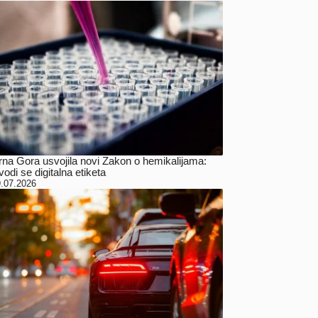
rna Gora usvojila novi Zakon o hemikalijama:
odi se digitalna etiketa
.07.2026