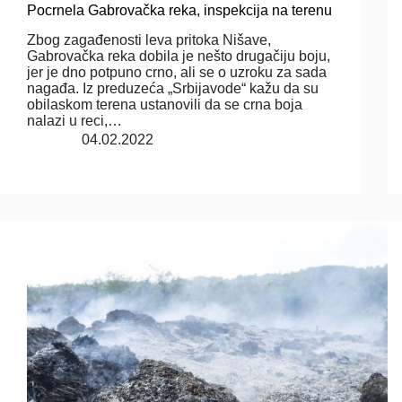
Pocrnela Gabrovačka reka, inspekcija na terenu
Zbog zagađenosti leva pritoka Nišave,
Gabrovačka reka dobila je nešto drugačiju boju,
jer je dno potpuno crno, ali se o uzroku za sada
nagađa. Iz preduzeća „Srbijavode“ kažu da su
obilaskom terena ustanovili da se crna boja
nalazi u reci,…
04.02.2022