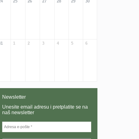
24
25
26
27
28
29
30
31
1
2
3
4
5
6
Newsletter
Unesite email adresu i pretplatite se na
naš newsletter