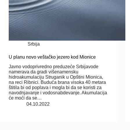
Srbija
U planu novo veštačko jezero kod Mionice
Javno vodoprivredno preduzeće Srbijavode
namerava da gradi višenamensku
hidroakumulaciju Struganik u Opštini Mionica,
na reci Ribnici. Buduća brana visoka 40 metara
štitila bi od poplava i mogla bi da se koristi za
navodnjavanje i vodosnabdevanje. Akumulacija
će moći da se…
04.10.2022