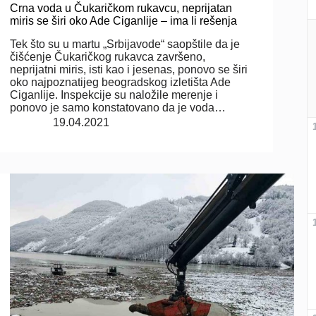
Crna voda u Čukaričkom rukavcu, neprijatan
miris se širi oko Ade Ciganlije – ima li rešenja
Tek što su u martu „Srbijavode“ saopštile da je
čišćenje Čukaričkog rukavca završeno,
neprijatni miris, isti kao i jesenas, ponovo se širi
oko najpoznatijeg beogradskog izletišta Ade
Ciganlije. Inspekcije su naložile merenje i
ponovo je samo konstatovano da je voda…
19.04.2021