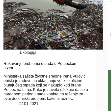
Ekologija
Rešavanje problema otpada u Potpećkom
jezeru
Ministarka zaštite životne sredine Irena Vujović
obišla je radove na uklanjanju velike količine
plutajućeg otpada koji se nakupio kod brane
Potpeć na Limu. Kako je navela očekuje da se u
narednom periodu nađe konkretno rešenje za
ovaj decenijski problem, kako bi ružne…
27.01.2021