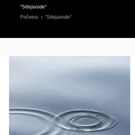
“Srbijavode“
Početna
“Srbijavode“