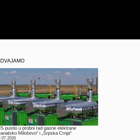
ZDVAJAMO
IS pustio u probni rad gasne elektrane
Banatsko Miloševo“ i „Srpska Crnja“
.07.2026