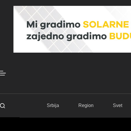
Skip
to
content
Srbija
Region
Svet