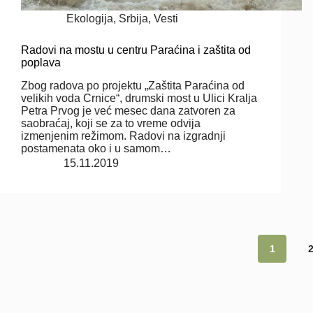
Ekologija
,
Srbija
,
Vesti
Radovi na mostu u centru Paraćina i zaštita od
poplava
Zbog radova po projektu „Zaštita Paraćina od
velikih voda Crnice“, drumski most u Ulici Kralja
Petra Prvog je već mesec dana zatvoren za
saobraćaj, koji se za to vreme odvija
izmenjenim režimom. Radovi na izgradnji
postamenata oko i u samom…
15.11.2019
1