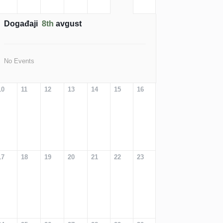
Događaji
8th
avgust
No Events
10
11
12
13
14
15
16
17
18
19
20
21
22
23