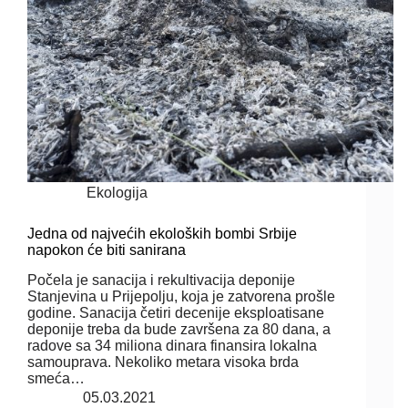
Ekologija
Jedna od najvećih ekoloških bombi Srbije
napokon će biti sanirana
Počela je sanacija i rekultivacija deponije
Stanjevina u Prijepolju, koja je zatvorena prošle
godine. Sanacija četiri decenije eksploatisane
deponije treba da bude završena za 80 dana, a
radove sa 34 miliona dinara finansira lokalna
samouprava. Nekoliko metara visoka brda
smeća…
05.03.2021