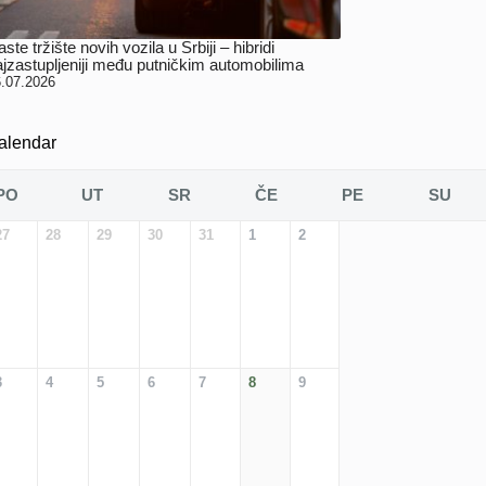
ste tržište novih vozila u Srbiji – hibridi
ajzastupljeniji među putničkim automobilima
.07.2026
alendar
PO
UT
SR
ČE
PE
SU
27
28
29
30
31
1
2
3
4
5
6
7
8
9