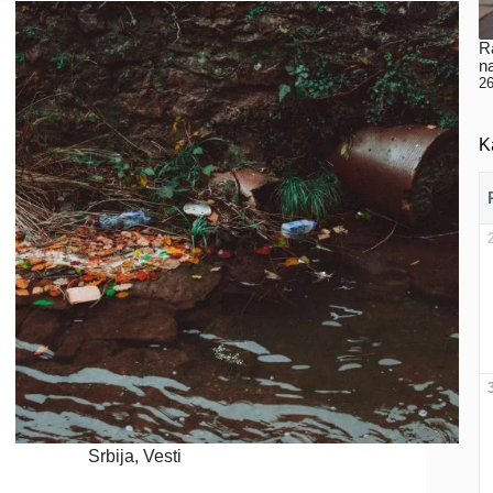
Ra
n
26
K
Srbija
,
Vesti