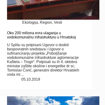
Ekologija
,
Region
,
Vesti
Oko 200 miliona evra ulaganja u
vodokomunalnu infrastrukturu u Hrvatskoj
U Splitu su potpisani Ugovor o dodeli
bespovratnih sredstava i Ugovor o
sufinanciranju projekta „Poboljšanje
vodokomunalne infrastrukture aglomeracije
Kaštela – Trogir“. Potpisali su ih 4. oktobra
ministar zaštite okoline i energetike dr sc.
Tomislav Ćorić, generalni direktor Hrvatskih
voda mr…
05.10.2019