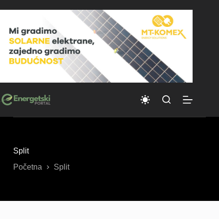
Skip
to
content
Split
Početna
Split