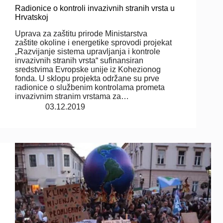
Radionice o kontroli invazivnih stranih vrsta u
Hrvatskoj
Uprava za zaštitu prirode Ministarstva
zaštite okoline i energetike sprovodi projekat
„Razvijanje sistema upravljanja i kontrole
invazivnih stranih vrsta“ sufinansiran
sredstvima Evropske unije iz Kohezionog
fonda. U sklopu projekta održane su prve
radionice o službenim kontrolama prometa
invazivnim stranim vrstama za…
03.12.2019