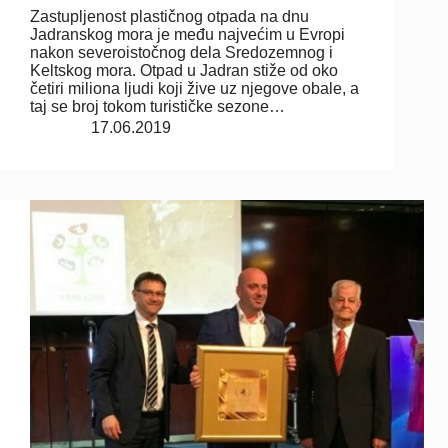
Zastupljenost plastičnog otpada na dnu
Jadranskog mora je među najvećim u Evropi
nakon severoistočnog dela Sredozemnog i
Keltskog mora. Otpad u Jadran stiže od oko
četiri miliona ljudi koji žive uz njegove obale, a
taj se broj tokom turističke sezone…
17.06.2019