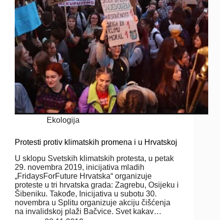
Ekologija
Protesti protiv klimatskih promena i u Hrvatskoj
U sklopu Svetskih klimatskih protesta, u petak
29. novembra 2019, inicijativa mladih
„FridaysForFuture Hrvatska“ organizuje
proteste u tri hrvatska grada: Zagrebu, Osijeku i
Šibeniku. Takođe, Inicijativa u subotu 30.
novembra u Splitu organizuje akciju čišćenja
na invalidskoj plaži Bačvice. Svet kakav…