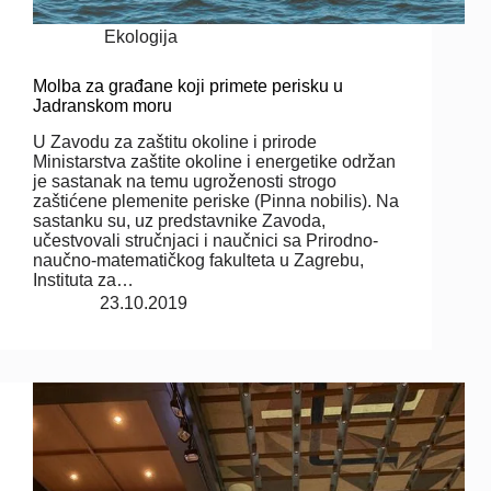
Ekologija
Molba za građane koji primete perisku u
Jadranskom moru
U Zavodu za zaštitu okoline i prirode
Ministarstva zaštite okoline i energetike održan
je sastanak na temu ugroženosti strogo
zaštićene plemenite periske (Pinna nobilis). Na
sastanku su, uz predstavnike Zavoda,
učestvovali stručnjaci i naučnici sa Prirodno-
naučno-matematičkog fakulteta u Zagrebu,
Instituta za…
23.10.2019