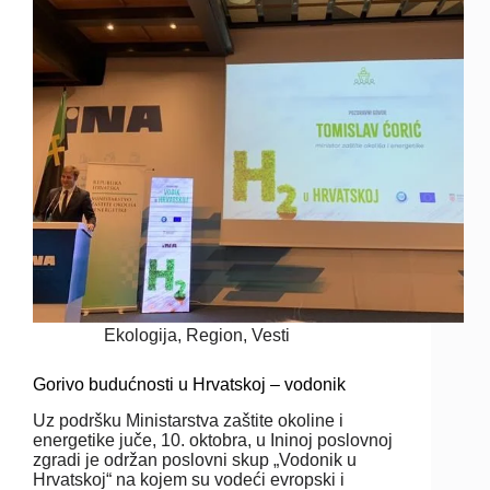
Ekologija
,
Region
,
Vesti
Gorivo budućnosti u Hrvatskoj – vodonik
Uz podršku Ministarstva zaštite okoline i
energetike juče, 10. oktobra, u Ininoj poslovnoj
zgradi je održan poslovni skup „Vodonik u
Hrvatskoj“ na kojem su vodeći evropski i