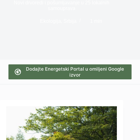
Novi drvoredi i pošumljavanje u 25 lokalnih
samouprava
Ekologija
,
Srbija
1 min
Dodajte Energetski Portal u omiljeni Google
izvor