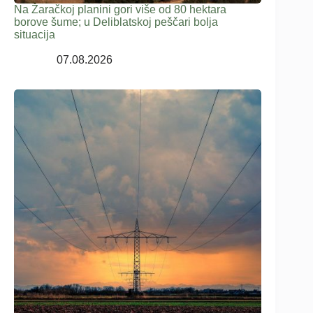
Na Žaračkoj planini gori više od 80 hektara
borove šume; u Deliblatskoj peščari bolja
situacija
07.08.2026