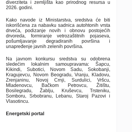
diverziteta i zemljišta kao prirodnog resursa u
2026. godini.
Kako navode iz Ministarstva, sredstva će biti
iskorišćena za nabavku sadnica autohtonih vrsta
drveća, podizanje novih i obnovu postojećih
drvoreda, formiranje vetrozaštitnih pojaseva,
pošumljavanje degradiranih površina i
unapređenje javnih zelenih površina.
Na javnom konkursu sredstva su odobrena
sledećim lokalnim samoupravama: Šapcu,
Kikindi, Subotici, Novom Sadu, Sokobanji,
Kragujevcu, Novom Beogradu, Vranju, Kladovu,
Zrenjaninu, Novoj Crnji, Surdulici, Vršcu,
Mladenovcu, Bačkom Petrovcu, Žitištu,
Bosilegradu, Žablju, Kruševcu, Trsteniku,
Somboru, Srbobranu, Lebanu, Staroj Pazovi i
Vlasotincu.
Energetski portal