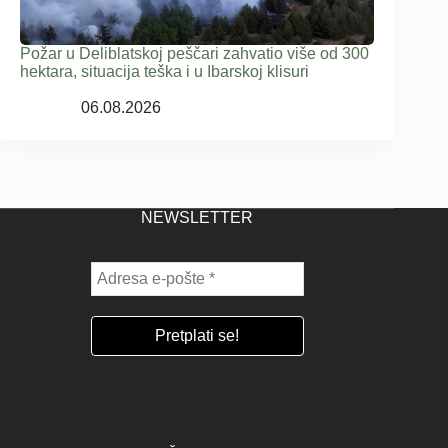
Požar u Deliblatskoj peščari zahvatio više od 300
hektara, situacija teška i u Ibarskoj klisuri
06.08.2026
NEWSLETTER