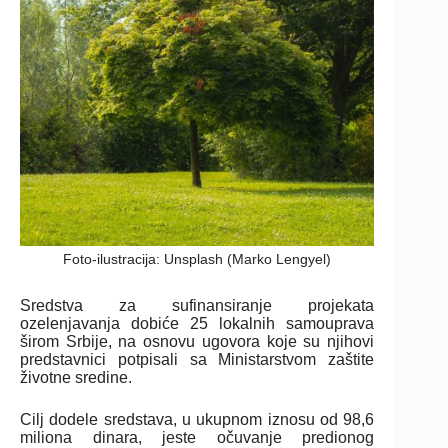
Foto-ilustracija: Unsplash (Marko Lengyel)
Sredstva za sufinansiranje projekata
ozelenjavanja dobiće 25 lokalnih samouprava
širom Srbije, na osnovu ugovora koje su njihovi
predstavnici potpisali sa Ministarstvom zaštite
životne sredine.
Cilj dodele sredstava, u ukupnom iznosu od 98,6
miliona dinara, jeste očuvanje predionog