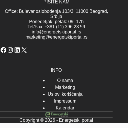
PIŠITE NAM
Office: Bulevar oslobođenja 103/3, 11000 Beograd,
Srbija
Ponedeljak–petak: 09–17h
Tel/Fax: +381 (11) 396 23 59
info@energetskiportal.rs
marketing@energetskiportal.rs
Facebook
Instagram
LinkedIn
X
INFO
O nama
Marketing
Uslovi korišćenja
Impressum
Kalendar
Copyright © 2026 - Energetski portal
-->-->