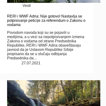
Vesti
RERI i WWF Adria: Nije gotovo! Nastavlja se
potpisivanje peticije za referendum o Zakonu o
vodama
Povodom navoda koji su se pojavili u
medijima, a u vezi sa nepotpisivanjem izmena
Zakona o vodama od strane Predsednika
Republike, RERI i WWF Adria obaveštavaju
javnost da je Ustavom Republike Srbije
propisano da se u slučaju odbijanja
Predsednika da…
27.07.2021