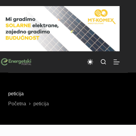
Skip
to
content
peticija
Početna
peticija