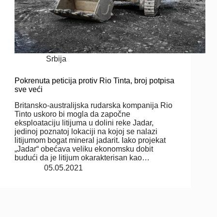
Srbija
Pokrenuta peticija protiv Rio Tinta, broj potpisa
sve veći
Britansko-australijska rudarska kompanija Rio
Tinto uskoro bi mogla da započne
eksploataciju litijuma u dolini reke Jadar,
jedinoj poznatoj lokaciji na kojoj se nalazi
litijumom bogat mineral jadarit. Iako projekat
„Jadar“ obećava veliku ekonomsku dobit
budući da je litijum okarakterisan kao…
05.05.2021