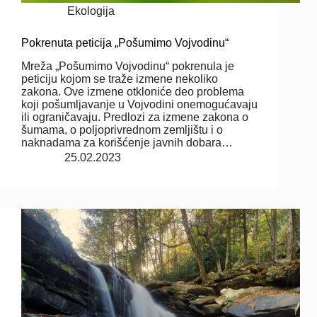
Ekologija
Pokrenuta peticija „Pošumimo Vojvodinu“
Mreža „Pošumimo Vojvodinu“ pokrenula je
peticiju kojom se traže izmene nekoliko
zakona. Ove izmene otkloniće deo problema
koji pošumljavanje u Vojvodini onemogućavaju
ili ograničavaju. Predlozi za izmene zakona o
šumama, o poljoprivrednom zemljištu i o
naknadama za korišćenje javnih dobara…
25.02.2023