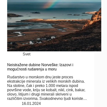
Svet
Neistražene dubine Norveške: Izazovi i
mogućnosti rudarenja u moru
Rudarstvo u morskom dnu jeste proces
ekstrakcije minerala iz velikih morskih dubina.
Na stotine, čak i preko 1.000 metara ispod
površine vode, kriju se kobalt, nikl, cink, bakar,
olovo, litijum i drugi minerali skriveni u
različitim izvorima. Svakodnevno ljudi koriste…
16.01.2024