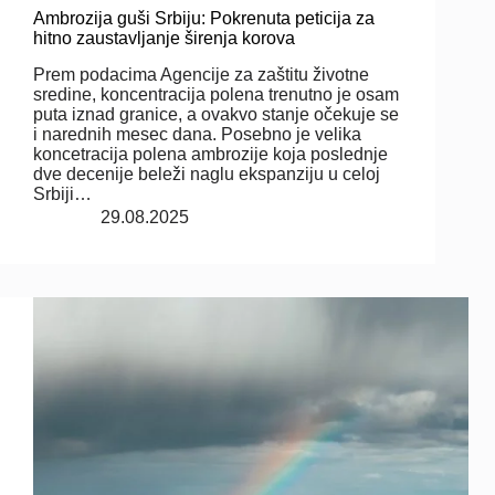
Ambrozija guši Srbiju: Pokrenuta peticija za
hitno zaustavljanje širenja korova
Prem podacima Agencije za zaštitu životne
sredine, koncentracija polena trenutno je osam
puta iznad granice, a ovakvo stanje očekuje se
i narednih mesec dana. Posebno je velika
koncetracija polena ambrozije koja poslednje
dve decenije beleži naglu ekspanziju u celoj
Srbiji…
29.08.2025