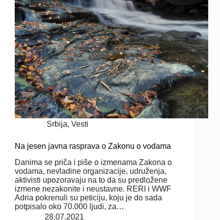
Srbija
,
Vesti
Na jesen javna rasprava o Zakonu o vodama
Danima se priča i piše o izmenama Zakona o
vodama, nevladine organizacije, udruženja,
aktivisti upozoravaju na to da su predložene
izmene nezakonite i neustavne. RERI i WWF
Adria pokrenuli su peticiju, koju je do sada
potpisalo oko 70.000 ljudi, za…
28.07.2021