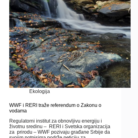
Ekologija
WWF i RERI traže referendum o Zakonu o
vodama
Regulatorni institut za obnovljivu energiju i
životnu sredinu – RERI i Svetska organizacija
za prirodu – WWF pozivaju građane Srbije da
svojim potpisima podrže peticiju za