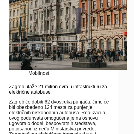
Mobilnost
Zagreb ulaže 21 milion evra u infrastrukturu za
električne autobuse
Zagreb će dobiti 62 dvostruka punjača, čime će
biti obezbeđeno 124 mesta za punjenje
električnih niskopodnih autobusa. Realizacija
ovog poduhvata omogućena je na osnovu
ugovora o dodeli bespovratnih sredstava,
potpisanog između Ministarstva privrede,