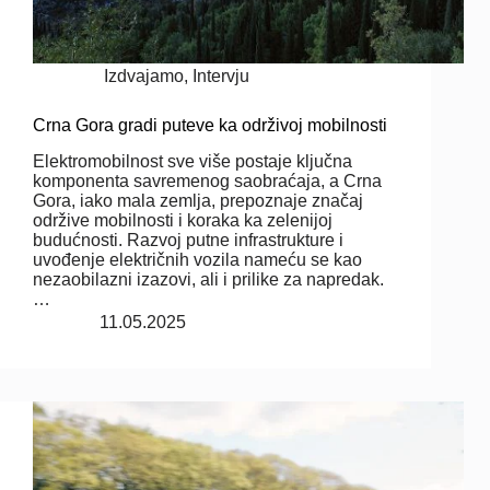
Izdvajamo
,
Intervju
Crna Gora gradi puteve ka održivoj mobilnosti
Elektromobilnost sve više postaje ključna
komponenta savremenog saobraćaja, a Crna
Gora, iako mala zemlja, prepoznaje značaj
održive mobilnosti i koraka ka zelenijoj
budućnosti. Razvoj putne infrastrukture i
uvođenje električnih vozila nameću se kao
nezaobilazni izazovi, ali i prilike za napredak.
…
11.05.2025