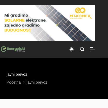
Skip
to
content
javni prevoz
Početna
javni prevoz