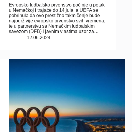
Evropsko fudbalsko prvenstvo počinje u petak
u Nemačkoj i trajaće do 14 jula, a UEFA se
pobrinula da ovo prestižno takmičenje bude
najodrživije evropsko prvenstvo svih vremena,
te u partnerstvu sa Nemačkim fudbalskim
savezom (DFB) i javnim vlastima uzor za…
12.06.2024