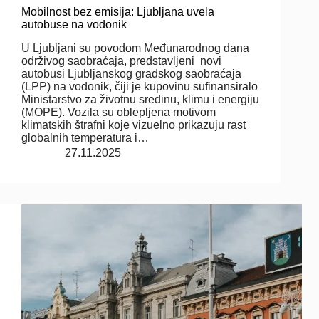
Mobilnost bez emisija: Ljubljana uvela
autobuse na vodonik
U Ljubljani su povodom Međunarodnog dana
održivog saobraćaja, predstavljeni novi
autobusi Ljubljanskog gradskog saobraćaja
(LPP) na vodonik, čiji je kupovinu sufinansiralo
Ministarstvo za životnu sredinu, klimu i energiju
(MOPE). Vozila su oblepljena motivom
klimatskih štrafni koje vizuelno prikazuju rast
globalnih temperatura i…
27.11.2025