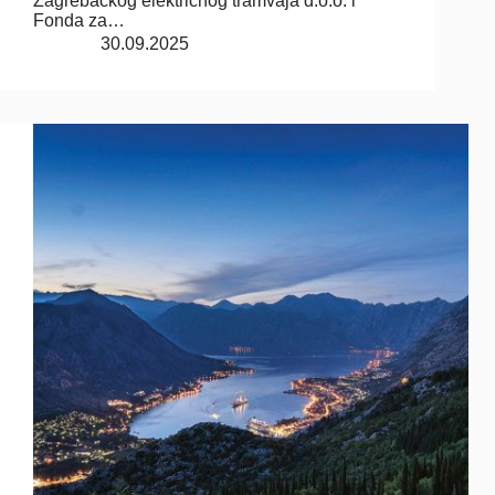
Zagrebačkog električnog tramvaja d.o.o. i
Fonda za…
30.09.2025