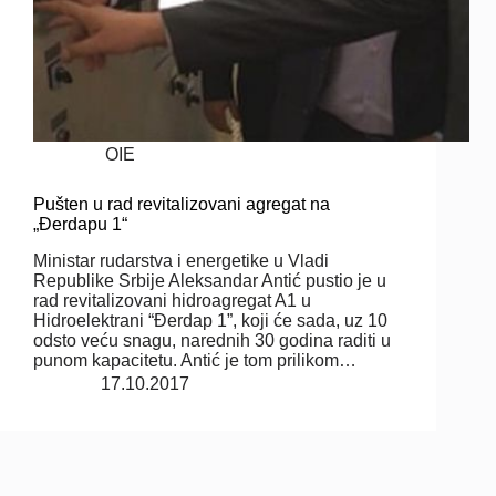
OIE
Pušten u rad revitalizovani agregat na
„Đerdapu 1“
Ministar rudarstva i energetike u Vladi
Republike Srbije Aleksandar Antić pustio je u
rad revitalizovani hidroagregat A1 u
Hidroelektrani “Đerdap 1”, koji će sada, uz 10
odsto veću snagu, narednih 30 godina raditi u
punom kapacitetu. Antić je tom prilikom…
17.10.2017