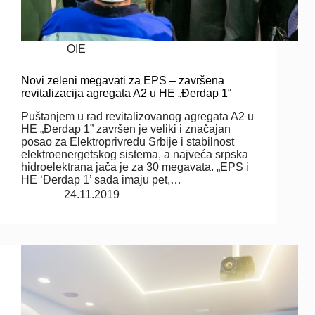
OIE
Novi zeleni megavati za EPS – završena
revitalizacija agregata A2 u HE „Đerdap 1“
Puštanjem u rad revitalizovanog agregata A2 u
HE „Đerdap 1” završen je veliki i značajan
posao za Elektroprivredu Srbije i stabilnost
elektroenergetskog sistema, a najveća srpska
hidroelektrana jača je za 30 megavata. „EPS i
HE ‘Đerdap 1’ sada imaju pet,…
24.11.2019