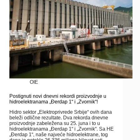
OIE
Postignuti novi dnevni rekordi proizvodnje u
hidroelektranama „Đerdap 1“ i „Zvornik“!
Hidro sektor „Elektroprivrede Srbije“ ovih dana
beleži odlične rezultate. Dva rekorda dnevne
proizvodnje zabeležena su 25. juna i to u
hidroelektranama „Đerdap 1“ i „Zvornik“. Sa HE
„Đerdap 1“, naše najveće hidroelektrane, tog