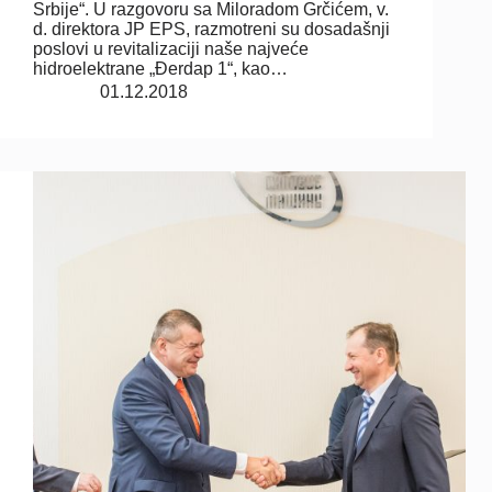
Srbije“. U razgovoru sa Miloradom Grčićem, v.
d. direktora JP EPS, razmotreni su dosadašnji
poslovi u revitalizaciji naše najveće
hidroelektrane „Đerdap 1“, kao…
01.12.2018