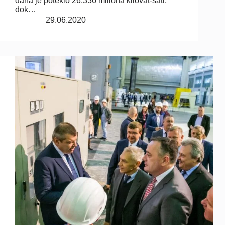
dana je poteklo 26,336 miliona kilovat-sati,
dok…
29.06.2020