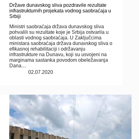
Države dunavskog sliva pozdravile rezultate
infrastrukturnih projekata vodnog saobraćaja u
Srbiji
Ministri saobraćaja država dunavskog sliva
pohvalili su rezultate koje je Srbija ostvarila u
oblasti vodnog saobraćaja. U Zaključcima
ministara saobraćaja država dunavskog sliva o
efikasnoj rehabilitaciji i održavanju
infrastrukture na Dunavu, koji su usvojeni na
marginama sastanka povodom obeležavanja
Dana…
02.07.2020