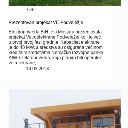
OIE
Prezentovan projekat VE Podveležje
Elektroprivreda BiH je u Mostaru prezentovala
projekat Vetroelektrane Podveležje koji je već
u prvoj prvoj fazi gradnje. Kapacitet elektrane
je do 48 MW, a sredstva su osigurana većinom
kreditnim sredstvima Nemačke razvojne banke
KfW. Elektroprivreda, koja planira biti operater
vetrolektrane,…
14.03.2018