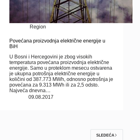
Region
Povećana proizvodnja električne energije u
BiH
U Bosni i Hercegovini je zbog visokih
temperatura povećana proizvodnja električne
energije. Samo u proteklom mesecu ostvarena
je ukupna potrošnja električne energije u
količini od 387.773 MWh, odnosno potrošnja je
povećana za 9.313 MWh ili za 2,5 odsto.
Najveća dnevna…
09.08.2017
SLEDEĆA