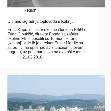
Region
U planu izgradnja toplovoda u Kaknju
Edita Đapo, ministar okoline i turizma FBiH i
Fuad Čibukčić, direktor Fonda za zaštitu
okoline FBiH posetili su Termoelektranu
„Kakanj“, gde ih je direktor Enver Merdić sa
saradnicima upoznao sa situacijom u ovom
pogonu, uz poseban osvrt na ekološke teme.…
21.02.2018