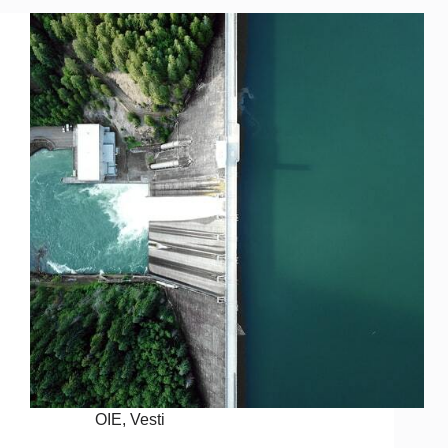
OIE
,
Vesti