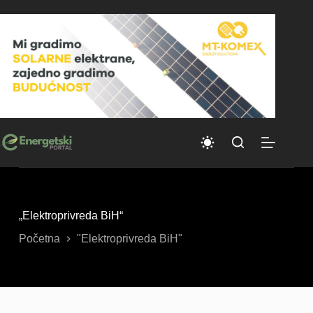
Skip
to
content
„Elektroprivreda BiH“
Početna
"Elektroprivreda BiH"