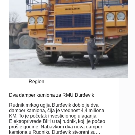
Region
Dva damper kamiona za RMU Đurđevik
Rudnik mrkog uglja Đurđevik dobio je dva
damper kamiona, čija je vrednost 4,4 miliona
KM. To je početak investicionog ulaganja
Elektroprivrede BiH u taj rudnik, koji je počeo
prošle godine. Nabavkom dva nova damper
kamiona u Rudniku Đurđevik stvoreni su…