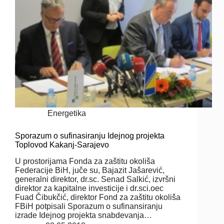
Energetika
Sporazum o sufinasiranju Idejnog projekta
Toplovod Kakanj-Sarajevo
U prostorijama Fonda za zaštitu okoliša
Federacije BiH, juče su, Bajazit Jašarević,
generalni direktor, dr.sc. Senad Salkić, izvršni
direktor za kapitalne investicije i dr.sci.oec
Fuad Čibukčić, direktor Fond za zaštitu okoliša
FBiH potpisali Sporazum o sufinansiranju
izrade Idejnog projekta snabdevanja…