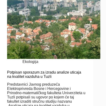
Ekologija
Potpisan sporazum za izradu analize uticaja
na kvalitet vazduha u Tuzli
Predstavnici Javnog preduzeća
Elektroprivreda Bosne i Hercegovine i
Prirodno-matematičkog fakulteta Univerziteta u
Tuzli potpisali su ugovor po kojem će taj
fakultet izraditi stručnu studiju nazvanu
„Analize uticaja na kvalitet vazduha u