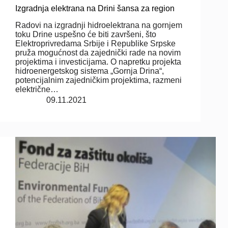
Izgradnja elektrana na Drini šansa za region
Radovi na izgradnji hidroelektrana na gornjem
toku Drine uspešno će biti završeni, što
Elektroprivredama Srbije i Republike Srpske
pruža mogućnost da zajednički rade na novim
projektima i investicijama. O napretku projekta
hidroenergetskog sistema „Gornja Drina“,
potencijalnim zajedničkim projektima, razmeni
električne…
09.11.2021