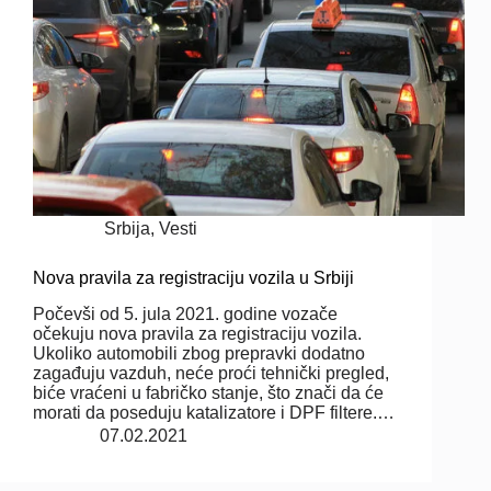
Srbija
,
Vesti
Nova pravila za registraciju vozila u Srbiji
Počevši od 5. jula 2021. godine vozače
očekuju nova pravila za registraciju vozila.
Ukoliko automobili zbog prepravki dodatno
zagađuju vazduh, neće proći tehnički pregled,
biće vraćeni u fabričko stanje, što znači da će
morati da poseduju katalizatore i DPF filtere.…
07.02.2021