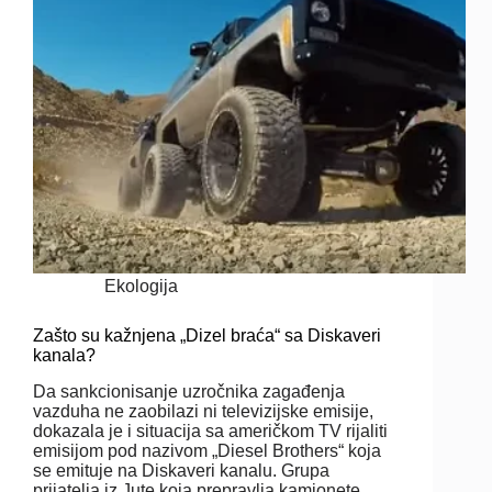
Ekologija
Zašto su kažnjena „Dizel braća“ sa Diskaveri
kanala?
Da sankcionisanje uzročnika zagađenja
vazduha ne zaobilazi ni televizijske emisije,
dokazala je i situacija sa američkom TV rijaliti
emisijom pod nazivom „Diesel Brothers“ koja
se emituje na Diskaveri kanalu. Grupa
prijatelja iz Jute koja prepravlja kamionete