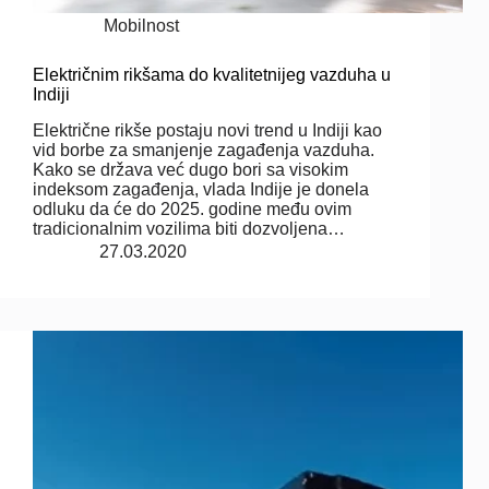
Mobilnost
Električnim rikšama do kvalitetnijeg vazduha u
Indiji
Električne rikše postaju novi trend u Indiji kao
vid borbe za smanjenje zagađenja vazduha.
Kako se država već dugo bori sa visokim
indeksom zagađenja, vlada Indije je donela
odluku da će do 2025. godine među ovim
tradicionalnim vozilima biti dozvoljena…
27.03.2020