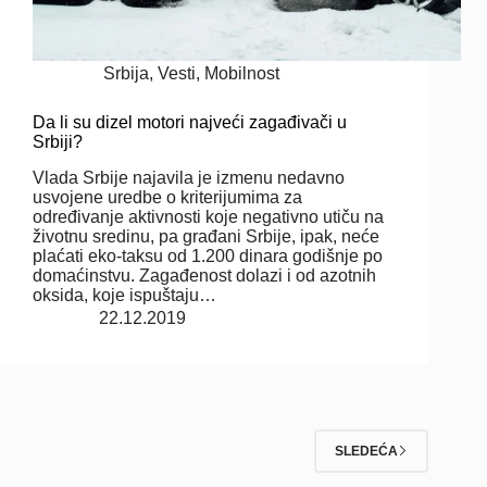
Srbija
,
Vesti
,
Mobilnost
Da li su dizel motori najveći zagađivači u
Srbiji?
Vlada Srbije najavila je izmenu nedavno
usvojene uredbe o kriterijumima za
određivanje aktivnosti koje negativno utiču na
životnu sredinu, pa građani Srbije, ipak, neće
plaćati eko-taksu od 1.200 dinara godišnje po
domaćinstvu. Zagađenost dolazi i od azotnih
oksida, koje ispuštaju…
22.12.2019
SLEDEĆA