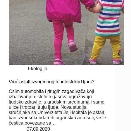
Ekologija
Vruć asfalt izvor mnogih bolesti kod ljudi?
Osim automobila i drugih zagađivača koji
izbacivanjem štetnih gasova ugrožavaju
ljudsko zdravlje, u gradskim sredinama i same
ulice i trotoari truju ljude. Nova studija
stručnjaka sa Univerziteta Jejl ispitala je asfalt
kao izvor sekundarnih organskih aerosoli, vrste
čestica povezane sa…
07.09.2020