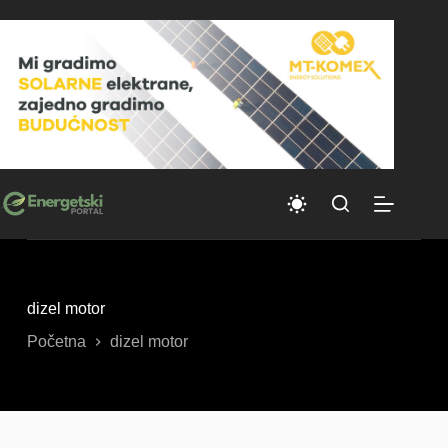
Skip
to
content
dizel motor
Početna
dizel motor