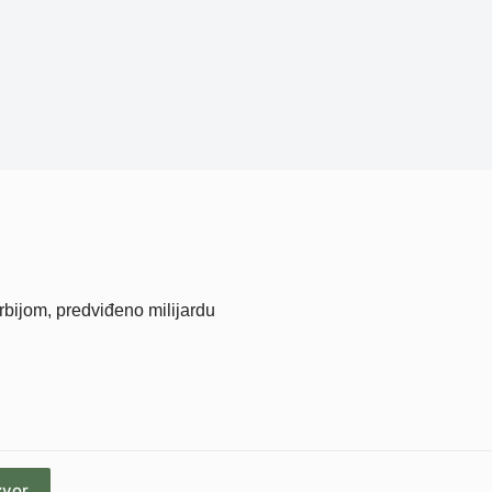
rbijom, predviđeno milijardu
zvor