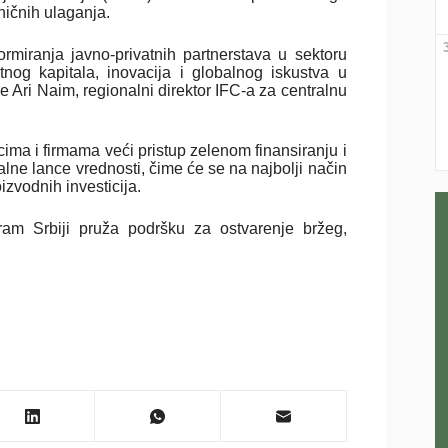
ničnih ulaganja.
rmiranja javno-privatnih partnerstava u sektoru
tnog kapitala, inovacija i globalnog iskustva u
je Ari Naim, regionalni direktor IFC-a za centralnu
icima i firmama veći pristup zelenom finansiranju i
e lance vrednosti, čime će se na najbolji način
oizvodnih investicija.
ram Srbiji pruža podršku za ostvarenje bržeg,