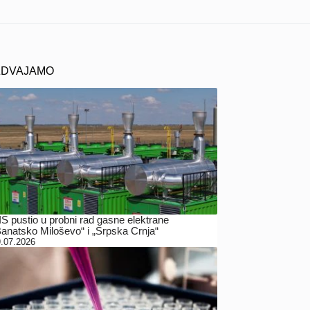
ZDVAJAMO
IS pustio u probni rad gasne elektrane
Banatsko Miloševo“ i „Srpska Crnja“
.07.2026