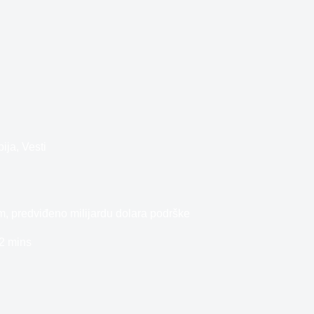
bija
,
Vesti
m, predviđeno milijardu dolara podrške
2 mins