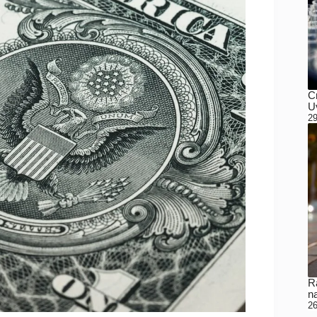
C
Uv
29
Ra
n
26