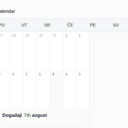
alendar
PO
UT
SR
ČE
PE
SU
27
28
29
30
31
1
2
3
4
5
6
7
8
9
Događaji
7th
avgust