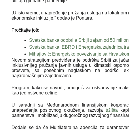
uticaja globalne pandemije.
„U isto vreme, unapređenje pružanja usluga na lokalnom n
ekonomske inkluzije,“ dodao je Pontara.
Pročitajte još:
Svetska banka odobrila Srbiji zajam od 50 milion
Svetska banka, EBRD i Energetska zajednica tr
Mihajlović: Energetsko povezivanje sa Hrvatskom
Novom strategijom predviđena je podrška Srbiji za jačanj
inkluzivnijeg pružanja javnih usluga u klimatski otpor
prosvete, sa posebnim naglaskom na podršci eko
najsiromašnijim zajednicama.
Program, kako se navodi, omogućava ostvarivanje maks
kao jedinstvene celine.
U saradnji sa Međunarodnom finansijskom korporaci
unapređenja poslovnog okruženja, razvoja
tržišta
kapit
partnerstva i mobilizaciju dugoročnog razvojnog finansira
Dodaje se da će Multilateralna agencija za garantovanj