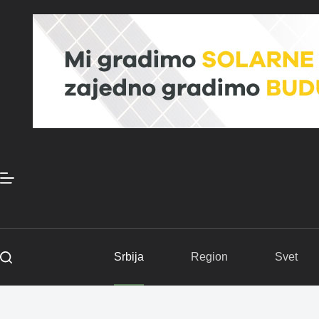
Skip
to
content
Srbija
Region
Svet