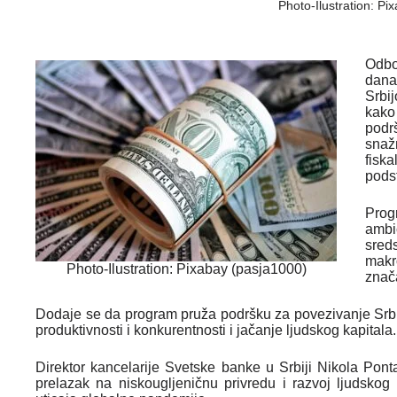
Photo-Ilustration: Pi
Odbo
dana
Srbij
kako
podrš
sna
fisk
podst
Prog
ambi
sred
makr
Photo-Ilustration: Pixabay (pasja1000)
znač
Dodaje se da program pruža podršku za povezivanje Srb
produktivnosti i konkurentnosti i jačanje ljudskog kapitala.
Direktor kancelarije Svetske banke u Srbiji Nikola Ponta
prelazak na niskougljeničnu privredu i razvoj ljudskog