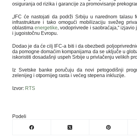
osiguranja od rizika i garancije za promovisanje prekogra
„IFC će nastojati da podrži Srbiju u narednom talasu fo
infrastrukture i tako omogući mobilizaciju svežeg priva
oblastima
energetike
, vodoprivrede i saobraćaja,“ izjavio 
i jugoistočnu Evropu.
Dodao je da će cilj IFC-a biti i da obezbedi poljoprivredn
da pomogne domaćim kompanijama da se uključe u globaln
iskoristiti dosadašnji uspeh Srbije u privlačenju velikih pr
Iz Svetske banke poručuju da novi petogodišnji prog
zelenijeg i otpornijeg rasta i većeg stepena inkluzije.
Izvor:
RTS
Podeli