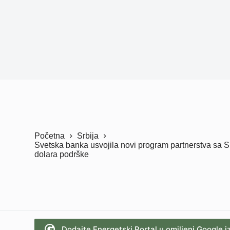
Početna
Srbija
Svetska banka usvojila novi program partnerstva sa S
dolara podrške
Dodajte Energetski Portal u omiljeni Google i