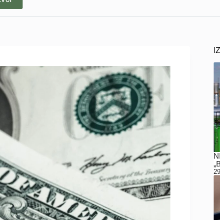
I
N
„
29