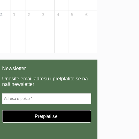
31
1
2
3
4
5
6
Newsletter
Unesite email adresu i pretplatite se na
naš newsletter