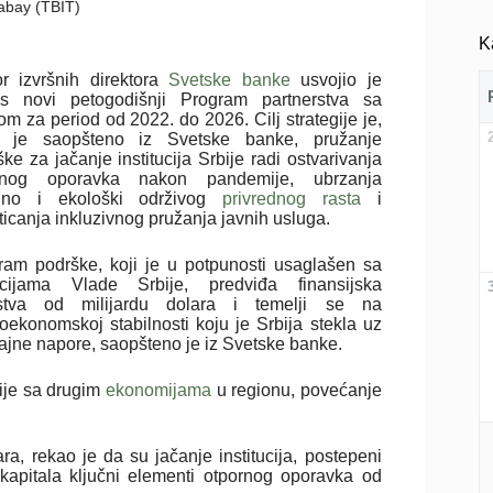
xabay (TBIT)
K
r izvršnih direktora
Svetske banke
usvojio je
s novi petogodišnji Program partnerstva sa
om za period od 2022. do 2026. Cilj strategije je,
 je saopšteno iz Svetske banke, pružanje
ke za jačanje institucija Srbije radi ostvarivanja
žnog oporavka nakon pandemije, ubrzanja
alno i ekološki održivog
privrednog rasta
i
icanja inkluzivnog pružanja javnih usluga.
ram podrške, koji je u potpunosti usaglašen sa
cijama Vlade Srbije, predviđa finansijska
stva od milijardu dolara i temelji se na
oekonomskoj stabilnosti koju je Srbija stekla uz
ajne napore, saopšteno je iz Svetske banke.
ije sa drugim
ekonomijama
u regionu, povećanje
ra, rekao je da su jačanje institucija, postepeni
 kapitala ključni elementi otpornog oporavka od