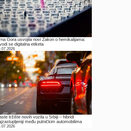
rna Gora usvojila novi Zakon o hemikalijama:
odi se digitalna etiketa
.07.2026
ste tržište novih vozila u Srbiji – hibridi
ajzastupljeniji među putničkim automobilima
.07.2026