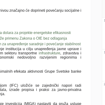
ivou značajno će doprineti povećanju socijalne i
a dolara za projekte energetske efikasnosti
aže primenu Zakona o OIE bez odlaganja
 za unapređenje saradnje i povećanje stabilnost
e institucija u cilju unapređenja javne uprave i
nom sektoru transportne
infrastrukture
, zdravstva i
nomski nedovoljno razvijenim regionima i
imalnih efekata aktivnosti Grupe Svetske banke
jom (IFC) uložiće se zajednički napori radi
ala, izrade propisa i praksi za javno-privatna
nja.
e investicija (MIGA) nastaviti da pruža usluge