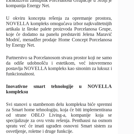
Ekskluzivni zastupnik Porcelanosa Grupacije u Srbiji je
kompanija Energy Net.
U okviru koncepta rešenja za opremanje prostora,
NOVELLA kompleks omogućava izbor najkvalitetnijih
artikala iz široke palete proizvoda Porcelanosa Grupe,
koje će dodatno na panelu predstaviti Jelena Maravić
Modrić, menadžer prodaje Home Concept Porcelanosa
by Energy Net.
Partnerstvo sa Porcelanosom stvara prostor koji ne samo
da odiše udobnošću i estetikom, već istovremeno
postavlja NOVELLA kompleks kao sinonim za luksuz i
funkcionalnost.
Inovativne smart tehnologije u NOVELLA
kompleksu
Svi stanovi u stambenom delu kompleksa biće spremni
za Smart home tehnologiju, koja će biti implementirana
od strane OBLO Living-a, kompanije koja se
specijalizuje za ovu vrstu rešenja. Penthausi na osmom
spratu već će imati ugrađen osnovni Smart sistem za
osvetljenje, roletne i druge funkcije.