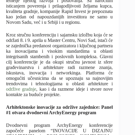
temelje njenog razvoja i poslovanja. Sa naročitim
isticanjem poverenja i prilagodljivosti željama kupca,
kvaliteta gradnje, kompanije Rapid Invest je prepoznata
kao jedan od napouzdanijih investitora ne samo u
Novom Sadu, već i u Srbiji i u regionu.
Kroz stručnu konferenciju i sajamsku izložbu koja će se
održati 8. i 9. aprila u Master Centru, Novi Sad, istaći će
se zajednička predanost organizatora i ključnog partnera
ka inovacijama i visokim standardima u oblasti
integrisanih stambenih i poslovnih kompleksa. Glavni
cilj konferencije je da okupi stručnu javnost iz sfere
građevinarstva i arhitekture radi razmene znanja,
iskustava, inovacija i networkinga. Platforma će
omogućiti učesnicima da se upoznaju sa najnovijim
trendovima i tehnologijama u oblasti arhitekture i
održive gradnje
, kao i da razmene ideje i stvore nove
kontakte za buduće projekte.
Arhitektonske inovacije za održive zajednice: Panel
#1 otvara dvodnevni ArchyEnergy program
Dvodnevni program ArchyEnergy konferencije
započeće panelom “INOVACIJE U DIZAJNU