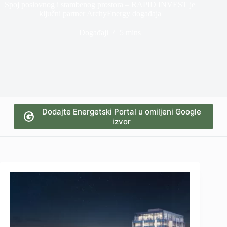
Spoj poslovnog i stambenog prostora – RAPID INVEST je
ključni partner ArchyEnergy događaja
Događaji
5 mins
Dodajte Energetski Portal u omiljeni Google
izvor