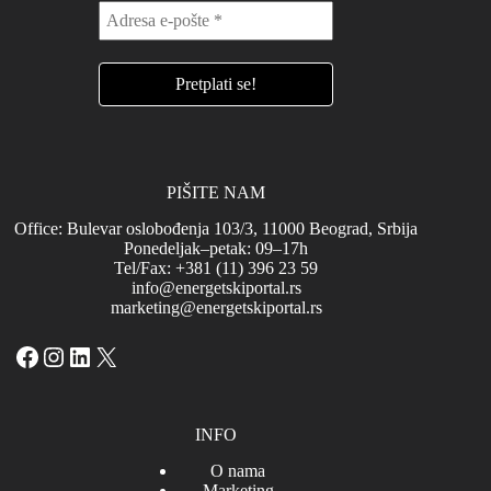
PIŠITE NAM
Office: Bulevar oslobođenja 103/3, 11000 Beograd, Srbija
Ponedeljak–petak: 09–17h
Tel/Fax: +381 (11) 396 23 59
info@energetskiportal.rs
marketing@energetskiportal.rs
Facebook
Instagram
LinkedIn
X
INFO
O nama
Marketing