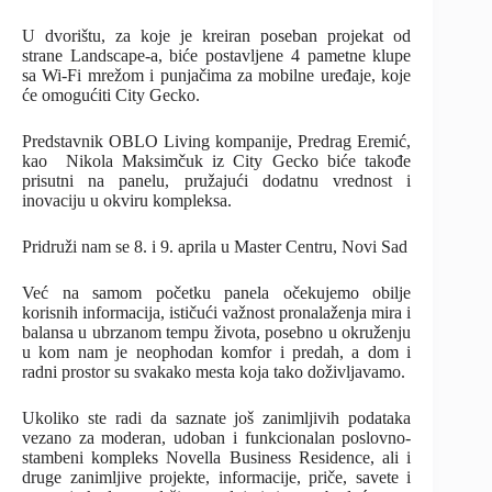
U dvorištu, za koje je kreiran poseban projekat od
strane Landscape-a, biće postavljene 4 pametne klupe
sa Wi-Fi mrežom i punjačima za mobilne uređaje, koje
će omogućiti City Gecko.
Predstavnik OBLO Living kompanije, Predrag Eremić,
kao Nikola Maksimčuk iz City Gecko biće takođe
prisutni na panelu, pružajući dodatnu vrednost i
inovaciju u okviru kompleksa.
Pridruži nam se 8. i 9. aprila u Master Centru, Novi Sad
Već na samom početku panela očekujemo obilje
korisnih informacija, ističući važnost pronalaženja mira i
balansa u ubrzanom tempu života, posebno u okruženju
u kom nam je neophodan komfor i predah, a dom i
radni prostor su svakako mesta koja tako doživljavamo.
Ukoliko ste radi da saznate još zanimljivih podataka
vezano za moderan, udoban i funkcionalan poslovno-
stambeni kompleks Novella Business Residence, ali i
druge zanimljive projekte, informacije, priče, savete i