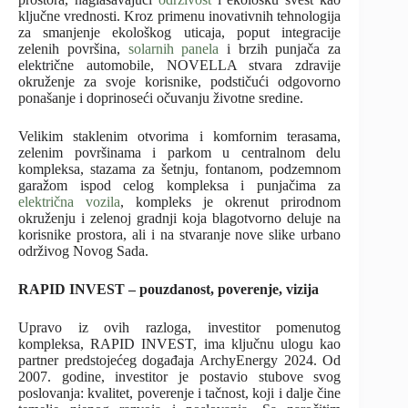
ključne vrednosti. Kroz primenu inovativnih tehnologija
za smanjenje ekološkog uticaja, poput integracije
zelenih površina,
solarnih panela
i brzih punjača za
električne automobile, NOVELLA stvara zdravije
okruženje za svoje korisnike, podstičući odgovorno
ponašanje i doprinoseći očuvanju životne sredine.
Velikim staklenim otvorima i komfornim terasama,
zelenim površinama i parkom u centralnom delu
kompleksa, stazama za šetnju, fontanom, podzemnom
garažom ispod celog kompleksa i punjačima za
električna vozila
, kompleks je okrenut prirodnom
okruženju i zelenoj gradnji koja blagotvorno deluje na
korisnike prostora, ali i na stvaranje nove slike urbano
održivog Novog Sada.
RAPID INVEST – pouzdanost, poverenje, vizija
Upravo iz ovih razloga, investitor pomenutog
kompleksa, RAPID INVEST, ima ključnu ulogu kao
partner predstojećeg događaja ArchyEnergy 2024. Od
2007. godine, investitor je postavio stubove svog
poslovanja: kvalitet, poverenje i tačnost, koji i dalje čine