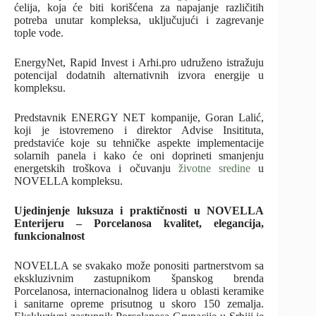
ćelija, koja će biti korišćena za napajanje različitih
potreba unutar kompleksa, uključujući i zagrevanje
tople vode.
EnergyNet, Rapid Invest i Arhi.pro udruženo istražuju
potencijal dodatnih alternativnih izvora energije u
kompleksu.
Predstavnik ENERGY NET kompanije, Goran Lalić,
koji je istovremeno i direktor Advise Insitituta,
predstaviće koje su tehničke aspekte implementacije
solarnih panela i kako će oni doprineti smanjenju
energetskih troškova i očuvanju
životne sredine
u
NOVELLA kompleksu.
Ujedinjenje luksuza i praktičnosti u NOVELLA
Enterijeru – Porcelanosa kvalitet, elegancija,
funkcionalnost
NOVELLA se svakako može ponositi partnerstvom sa
ekskluzivnim zastupnikom španskog brenda
Porcelanosa, internacionalnog lidera u oblasti keramike
i sanitarne opreme prisutnog u skoro 150 zemalja.