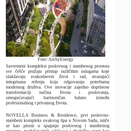
Foto: ArchyEnergy
Savremeni kompleksi poslovnog i stambenog prostora
sve češće pružaju pristup različitim uslugama koje
olakšavaju svakodnevni život i rad, stvarajući
integrisana rešenja koja odgovaraju potrebama
modernog društva. Ove inovacije zajedno doprinose
transformaciji načina života i poslovanja,
omogućavajući harmoničan balans između
profesionalnog i privatnog života.
NOVELLA Business & Residence, prvi poslovno-
stambeni kompleks ovakvog tipa u Novom Sadu, ističe
se kao pionir u spajanju poslovnog i stambenog
prostora, naglašavajući
održivost
i ekološku svest kao