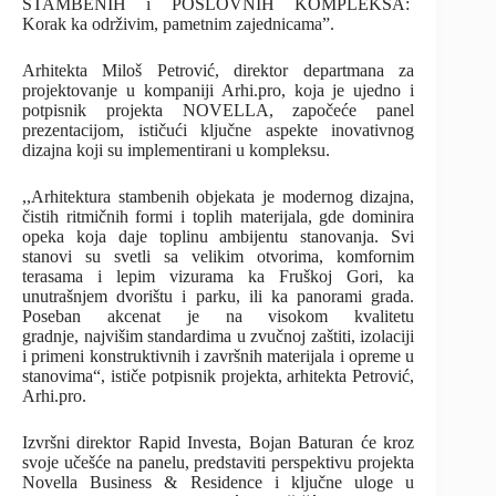
STAMBENIH i POSLOVNIH KOMPLEKSA:
Korak ka održivim, pametnim zajednicama”.
Arhitekta Miloš Petrović, direktor departmana za
projektovanje u kompaniji Arhi.pro, koja je ujedno i
potpisnik projekta NOVELLA, započeće panel
prezentacijom, ističući ključne aspekte inovativnog
dizajna koji su implementirani u kompleksu.
,,Arhitektura stambenih objekata je modernog dizajna,
čistih ritmičnih formi i toplih materijala, gde dominira
opeka koja daje toplinu ambijentu stanovanja. Svi
stanovi su svetli sa velikim otvorima, komfornim
terasama i lepim vizurama ka Fruškoj Gori, ka
unutrašnjem dvorištu i parku, ili ka panorami grada.
Poseban akcenat je na visokom kvalitetu
gradnje, najvišim standardima u zvučnoj zaštiti, izolaciji
i primeni konstruktivnih i završnih materijala i opreme u
stanovima“, ističe potpisnik projekta, arhitekta Petrović,
Arhi.pro.
Izvršni direktor Rapid Investa, Bojan Baturan će kroz
svoje učešće na panelu, predstaviti perspektivu projekta
Novella Business & Residence i ključne uloge u