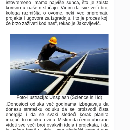
istovremeno imamo najviše sunca, što je zaista
korisno u našem slučaju. Vidim da sve veći broj
kolega razmišlja o ovome, neki već pripremaju
projekta i ugovore za izgradnju, i to je proces koji
će brzo zaživeti kod nas“, rekao je Jakovljević.
Foto-ilustracija: Unsplash (Science In Hd)
„Donosioci odluka već godinama izbegavaju da
donesu stratešku odluku da se proizvodi čista
energija i da se svaki sledeći korak planira
imajući tu odluku u vidu. Mislim da ćemo ubrzano
videti sve veći broj ovakvih ideja i projekata, i da