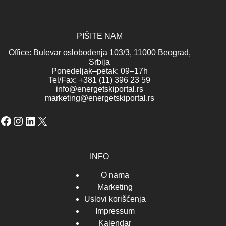
PIŠITE NAM
Office: Bulevar oslobođenja 103/3, 11000 Beograd,
Srbija
Ponedeljak–petak: 09–17h
Tel/Fax: +381 (11) 396 23 59
info@energetskiportal.rs
marketing@energetskiportal.rs
Facebook
Instagram
LinkedIn
X
INFO
O nama
Marketing
Uslovi korišćenja
Impressum
Kalendar