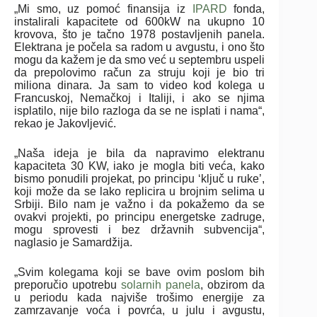
„Mi smo, uz pomoć finansija iz
IPARD
fonda,
instalirali kapacitete od 600kW na ukupno 10
krovova, što je tačno 1978 postavljenih panela.
Elektrana je počela sa radom u avgustu, i ono što
mogu da kažem je da smo već u septembru uspeli
da prepolovimo račun za struju koji je bio tri
miliona dinara. Ja sam to video kod kolega u
Francuskoj, Nemačkoj i Italiji, i ako se njima
isplatilo, nije bilo razloga da se ne isplati i nama“,
rekao je Jakovljević.
„Naša ideja je bila da napravimo elektranu
kapaciteta 30 KW, iako je mogla biti veća, kako
bismo ponudili projekat, po principu ‘ključ u ruke’,
koji može da se lako replicira u brojnim selima u
Srbiji. Bilo nam je važno i da pokažemo da se
ovakvi projekti, po principu energetske zadruge,
mogu sprovesti i bez državnih subvencija“,
naglasio je Samardžija.
„Svim kolegama koji se bave ovim poslom bih
preporučio upotrebu
solarnih panela
, obzirom da
u periodu kada najviše trošimo energije za
zamrzavanje voća i povrća, u julu i avgustu,