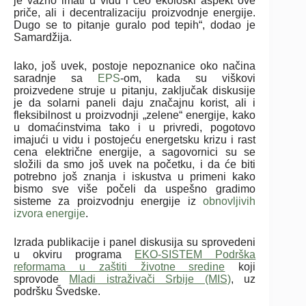
je važno imati u vidu i ceo ekološki aspekt ove
priče, ali i decentralizaciju proizvodnje energije.
Dugo se to pitanje guralo pod tepih“, dodao je
Samardžija.
Iako, još uvek, postoje nepoznanice oko načina
saradnje sa
EPS
-om, kada su viškovi
proizvedene struje u pitanju, zaključak diskusije
je da solarni paneli daju značajnu korist, ali i
fleksibilnost u proizvodnji „zelene“ energije, kako
u domaćinstvima tako i u privredi, pogotovo
imajući u vidu i postojeću energetsku krizu i rast
cena električne energije, a sagovornici su se
složili da smo još uvek na početku, i da će biti
potrebno još znanja i iskustva u primeni kako
bismo sve više počeli da uspešno gradimo
sisteme za proizvodnju energije iz
obnovljivih
izvora energije
.
Izrada publikacije i panel diskusija su sprovedeni
u okviru programa
EKO-SISTEM Podrška
reformama u zaštiti životne sredine
koji
sprovode
Mladi istraživači Srbije (MIS)
, uz
podršku Švedske.