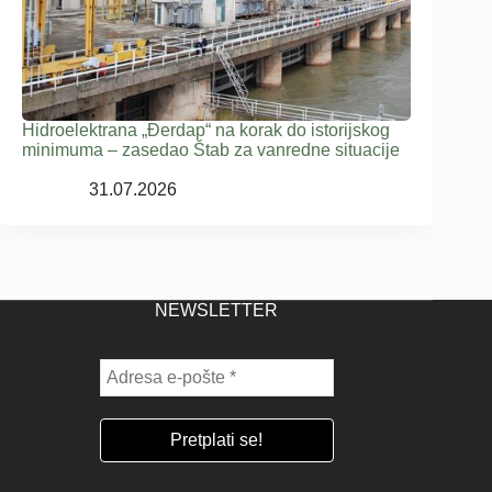
Hidroelektrana „Đerdap“ na korak do istorijskog
minimuma – zasedao Štab za vanredne situacije
31.07.2026
NEWSLETTER