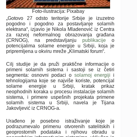
Foto-ilustracija: Pixabay
„Gotovo 27 odsto teritorije Srbije je izuzetno
pogodno i pogodno za postavljanje solarnih
elektrana“, izjavio je Nikola Mladenović iz Centra
za razvoj neformalnog obrazovanja građana
(CRNOG), na predstavljanju
publikacije
o
potencijalima solarne energije u Srbiji, koja je
pripremljena u okviru mreže „Klimatski forum“.
Cilj studije je da pruži praktične informacije o
primeni solarnih sistema i sastoji se iz četiri
segmenta: osnovni podaci o
solarnoj energiji
i
tehnologijama koje se najviše koriste, potencijal
solarne energije u Srbiji, kratak prikaz
neophodnih koraka u procesu instalacije solarnih
sistema, i primere uspešnih projekata primene
solarnih sistema u Srbiji, navela je Tijana
Jakovljević iz CRNOG-a.
Urađeno je posebno istraživanje koje je
podrazumevalo primenu otvorenih satelitskih i
geoprostornih podataka i njihovu obradu u