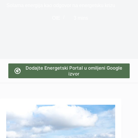
Solarna energija kao odgovor na energetsku krizu
OIE
3 mins
Dodajte Energetski Portal u omiljeni Google
izvor