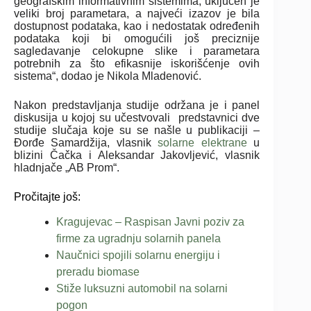
geografskim informativnim sistemima, uključen je
veliki broj parametara, a najveći izazov je bila
dostupnost podataka, kao i nedostatak određenih
podataka koji bi omogućili još preciznije
sagledavanje celokupne slike i parametara
potrebnih za što efikasnije iskorišćenje ovih
sistema“, dodao je Nikola Mladenović.
Nakon predstavljanja studije održana je i panel
diskusija u kojoj su učestvovali predstavnici dve
studije slučaja koje su se našle u publikaciji –
Đorđe Samardžija, vlasnik
solarne elektrane
u
blizini Čačka i Aleksandar Jakovljević, vlasnik
hladnjače „AB Prom“.
Pročitajte još:
Kragujevac – Raspisan Javni poziv za
firme za ugradnju solarnih panela
Naučnici spojili solarnu energiju i
preradu biomase
Stiže luksuzni automobil na solarni
pogon