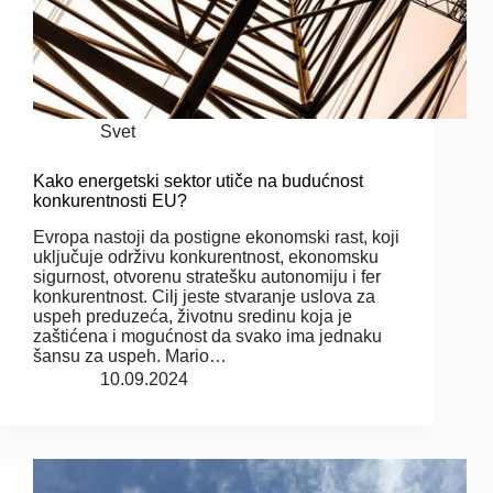
Svet
Kako energetski sektor utiče na budućnost
konkurentnosti EU?
Evropa nastoji da postigne ekonomski rast, koji
uključuje održivu konkurentnost, ekonomsku
sigurnost, otvorenu stratešku autonomiju i fer
konkurentnost. Cilj jeste stvaranje uslova za
uspeh preduzeća, životnu sredinu koja je
zaštićena i mogućnost da svako ima jednaku
šansu za uspeh. Mario…
10.09.2024