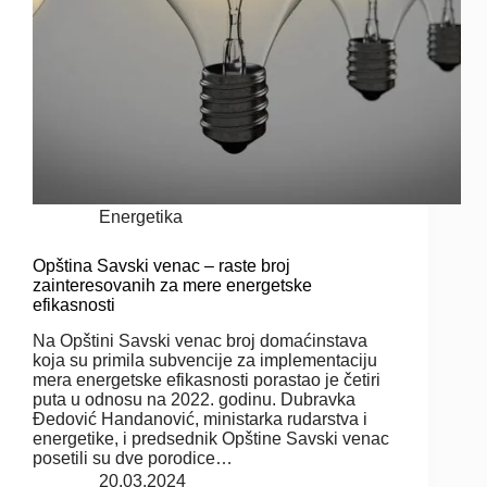
Energetika
Opština Savski venac – raste broj
zainteresovanih za mere energetske
efikasnosti
Na Opštini Savski venac broj domaćinstava
koja su primila subvencije za implementaciju
mera energetske efikasnosti porastao je četiri
puta u odnosu na 2022. godinu. Dubravka
Đedović Handanović, ministarka rudarstva i
energetike, i predsednik Opštine Savski venac
posetili su dve porodice…
20.03.2024