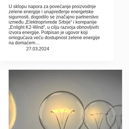
U sklopu napora za povećanje proizvodnje
zelene energije i unapređenje energetske
sigurnosti, dogodilo se značajno partnerstvo
između „Elektroprivrede Srbije“ i kompanije
„Enlight K2-Wind“, u cilju razvoja obnovljivih
izvora energije. Potpisan je ugovor koji
omogućava veću dostupnost zelene energije
na domaćem…
27.03.2024