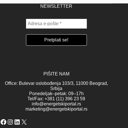
NEWSLETTER
PIŠITE NAM
Office: Bulevar oslobođenja 103/3, 11000 Beograd,
Srbija
Ponedeljak–petak: 09–17h
Tel/Fax: +381 (11) 396 23 59
info@energetskiportal.rs
marketing@energetskiportal.rs
Facebook
Instagram
LinkedIn
X