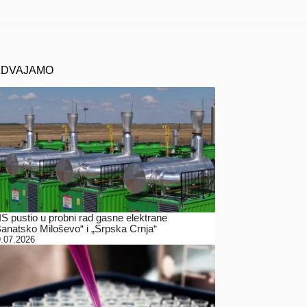
ZDVAJAMO
IS pustio u probni rad gasne elektrane
Banatsko Miloševo“ i „Srpska Crnja“
.07.2026