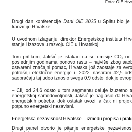
Foto: OIE Hrv
Drugi dan konferencije
Dani OIE 2025
u Splitu bio je
tranzicije Hrvatske.
U uvodnom izlaganju, direktor Energetskog instituta Hrv
stanje i izazove u razvoju OIE u Hrvatskoj.
Tom prilikom, Jakšić je istakao da su emisije CO₂ o
poslednjim godinama ponovo rastu – najviše zbog saobr
ostvareni značajni pomac, Hrvatska još zaostaje za ev
potrošnji električne energije u 2023. naspram 42,5 o
saobraćaju taj udeo iznosio svega 0,9 odsto, dok je evrop
– Cilj od 24,6 odsto u tom segmentu deluje izuzetno t
energetskoj samodovoljnosti, Jakšić je naglasio da Hrva
energetskih potreba, dok ostatak uvozi, a čak ni proje
potpuno energetski nezavisni.
Energetska nezavisnost Hrvatske – između propisa i pra
Drugi panel otvorio je pitanje energetske nezavisno