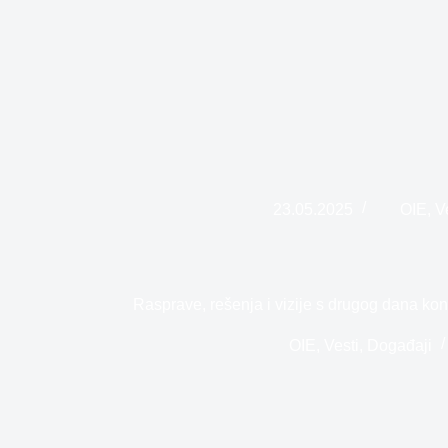
23.05.2025
OIE
,
V
Rasprave, rešenja i vizije s drugog dana ko
OIE
,
Vesti
,
Događaji