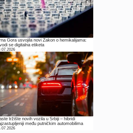
rna Gora usvojila novi Zakon o hemikalijama:
odi se digitalna etiketa
.07.2026
ste tržište novih vozila u Srbiji – hibridi
ajzastupljeniji među putničkim automobilima
.07.2026