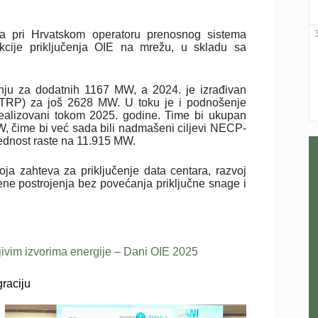
nja pri Hrvatskom operatoru prenosnog sistema
ekcije priključenja OIE na mrežu, u skladu sa
enju za dodatnih 1167 MW, a 2024. je izrađivan
EOTRP) za još 2628 MW. U toku je i podnošenje
realizovani tokom 2025. godine. Time bi ukupan
MW, čime bi već sada bili nadmašeni ciljevi NECP-
ednost raste na 11.915 MW.
oja zahteva za priključenje data centara, razvoj
ene postrojenja bez povećanja priključne snage i
jivim izvorima energije – Dani OIE 2025
graciju