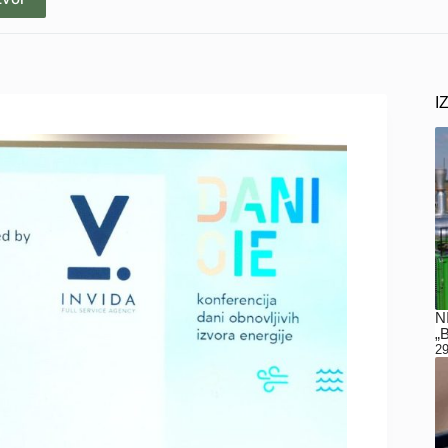
I
N
„
29