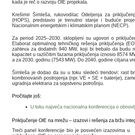
kada je reč o razvoju OIE projekata.
Krešimir Šimleša, rukovodilac Odeljenja za priključe
(HOPS), predstavio je trenutno stanje i buduće proj
Nacionalnim energetskim i klimatskim planom (NECP).
Za period 2025–2030. sklopljeni su ugovori o priključ
Elaborat optimalnog tehničkog rešenja priključenja (
zahteva za dodatnih 940 MW, koji bi trebalo da budu 
kapacitet u različitim fazama priključenja iznosio 8574 
a za 2030. godinu (7543 MW). Do 2040. godine ciljana vr
Šimleša je dodao da su u toku sledeći trendovi: rast br
kombinovanih postrojenja (npr. VE + SE + baterije), zam
ugradnja elektrana za sopstvenu potrošnju.
Pročitajte još:
U toku najveća nacionalna konferencija o obnovl
Priključenje OIE na mrežu – izazovi i rešenja za bržu inte
Treći panel konferencije bio je posvećen izazovima u