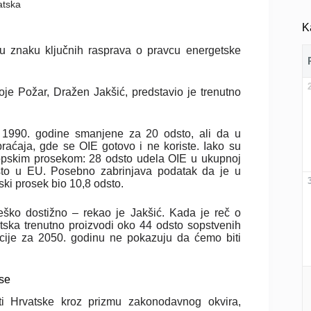
atska
K
 u znaku ključnih rasprava o pravcu energetske
oje Požar, Dražen Jakšić, predstavio je trenutno
d 1990. godine smanjene za 20 odsto, ali da u
aćaja, gde se OIE gotovo i ne koriste. Iako su
ropskim prosekom: 28 odsto udela OIE u ukupnoj
dsto u EU. Posebno zabrinjava podatak da je u
ski prosek bio 10,8 odsto.
eško dostižno – rekao je Jakšić. Kada je reč o
tska trenutno proizvodi oko 44 odsto sopstvenih
kcije za 2050. godinu ne pokazuju da ćemo biti
kse
sti Hrvatske kroz prizmu zakonodavnog okvira,