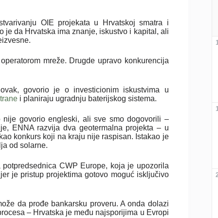
stvarivanju OIE projekata u Hrvatskoj smatra i
e da Hrvatska ima znanje, iskustvo i kapital, ali
eizvesne.
m operatorom mreže. Drugde upravo konkurencija
vak, govorio je o investicionim iskustvima u
trane
i planiraju ugradnju baterijskog sistema.
 nije govorio engleski, ali sve smo dogovorili –
 je, ENNA razvija dva geotermalna projekta – u
ekao konkurs koji na kraju nije raspisan. Istakao je
lja od solarne.
na potpredsednica CWP Europe, koja je upozorila
jer je pristup projektima gotovo moguć isključivo
 može da prođe bankarsku proveru. A onda dolazi
t procesa – Hrvatska je među najsporijima u Evropi