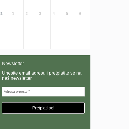
31
1
2
3
4
5
6
Newsletter
Unesite email adresu i pretplatite se na
naš newsletter