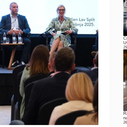
C
Uv
29
Ra
n
26