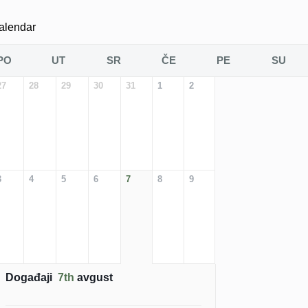
alendar
PO
UT
SR
ČE
PE
SU
27
28
29
30
31
1
2
3
4
5
6
7
8
9
Događaji
7th
avgust