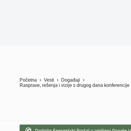
Početna
Vesti
Događaji
Rasprave, rešenja i vizije s drugog dana konferencij
Dodajte Energetski Portal u omiljeni Google i