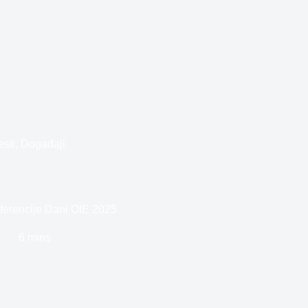
esti
,
Događaji
nferencije Dani OIE 2025
6 mins