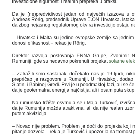
investicione sigurnosti i realnih prepreka u praksi.
Da je (ne)predvidivost jedan od najvećih izazova u o
Andreas Rörig, predsednik Uprave E.ON Hrvatska. Istakao j
da zbog nejasnog regulatornog okvira investicije ostaju n
– Hrvatska i Malta su jedine evropske zemlje sa jedni
donosi efikasnost – rekao je Rörig.
Direktor razvoja poslovanja ENNA Grupe, Zvonimir No
Rumuniji, gde su nedavno pokrenuli projekat
solarne elek
– Zatražili smo sastanak, dočekalo nas je 19 ljudi, niko
prepričao je razgovore u Rumuniji. U Hrvatskoj, dodao
Slatini i Babinoj Gredi. Prvi je u poodmakloj fazi, ali se č
da je geotermalna energija najčistija, ali i osam puta skup
Na rumunsko tržište osvrnula se i Maja Turković, izvrš
da je Rumunija možda atraktivna, ali da nije realan uzor 
putem akvizicija.
– Novac nije problem. Problem je doći do projekta koji
pitanje dozvola – rekla je Turković i upozorila na tromos