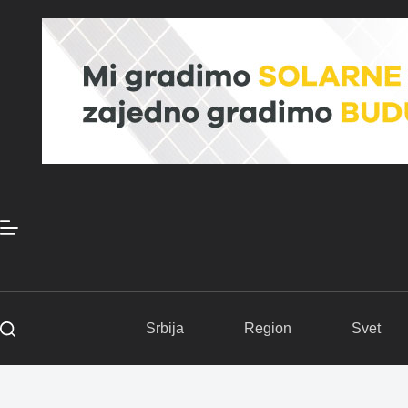
Skip
to
content
Srbija
Region
Svet