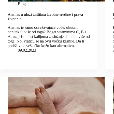
Blog
Ananas u ulozi zaštitara životne sredine i prava
životinja
Ananas je samo osvežavajuće voće, ukusan
napitak ili više od toga? Bogat vitaminima C, B i
A, uz prisutnost kalijuma zaslužuje da bude više od
toga. No, vratiću se na ovu voćku kasnije. Da li
podržavate veštačku kožu kao alternativu…
09.02.2023