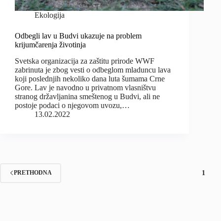
Ekologija
Odbegli lav u Budvi ukazuje na problem
krijumčarenja životinja
Svetska organizacija za zaštitu prirode WWF
zabrinuta je zbog vesti o odbeglom mladuncu lava
koji poslednjih nekoliko dana luta šumama Crne
Gore. Lav je navodno u privatnom vlasništvu
stranog državljanina smeštenog u Budvi, ali ne
postoje podaci o njegovom uvozu,…
13.02.2022
1
PRETHODNA