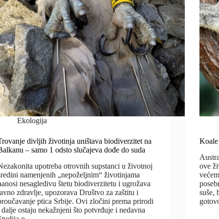
Ekologija
Trovanje divljih životinja uništava biodiverzitet na
Koale 
Balkanu – samo 1 odsto slučajeva dođe do suda
Austra
Nezakonita upotreba otrovnih supstanci u životnoj
ove ži
sredini namenjenih „nepoželjnim“ životinjama
većem 
nanosi nesagledivu štetu biodiverzitetu i ugrožava
posebn
javno zdravlje, upozorava Društvo za zaštitu i
suše, 
proučavanje ptica Srbije. Ovi zločini prema prirodi
gotov
i dalje ostaju nekažnjeni što potvrđuje i nedavna
Studija o…