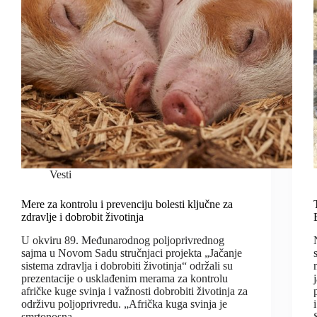
Vesti
Mere za kontrolu i prevenciju bolesti ključne za
zdravlje i dobrobit životinja
U okviru 89. Međunarodnog poljoprivrednog
sajma u Novom Sadu stručnjaci projekta „Jačanje
sistema zdravlja i dobrobiti životinja“ održali su
prezentacije o usklađenim merama za kontrolu
afričke kuge svinja i važnosti dobrobiti životinja za
održivu poljoprivredu. „Afrička kuga svinja je
smrtonosna…