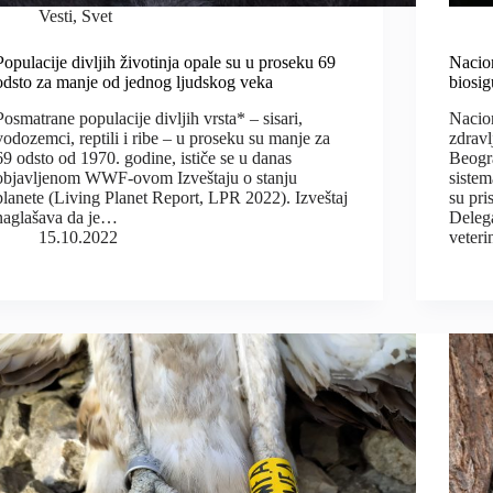
Vesti
,
Svet
Populacije divljih životinja opale su u proseku 69
Nacion
odsto za manje od jednog ljudskog veka
biosi
Posmatrane populacije divljih vrsta* – sisari,
Nacion
vodozemci, reptili i ribe – u proseku su manje za
zdravl
69 odsto od 1970. godine, ističe se u danas
Beogra
objavljenom WWF-ovom Izveštaju o stanju
sistem
planete (Living Planet Report, LPR 2022). Izveštaj
su pri
naglašava da je…
Delega
15.10.2022
veter