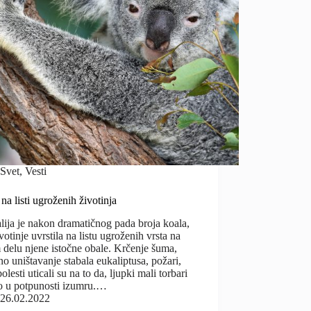
Svet
,
Vesti
na listi ugroženih životinja
lija je nakon dramatičnog pada broja koala,
votinje uvrstila na listu ugroženih vrsta na
delu njene istočne obale. Krčenje šuma,
o uništavanje stabala eukaliptusa, požari,
bolesti uticali su na to da, ljupki mali torbari
o u potpunosti izumru.…
26.02.2022