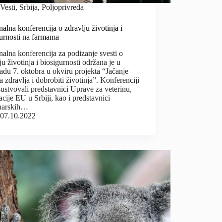
Vesti
,
Srbija
,
Poljoprivreda
alna konferencija o zdravlju životinja i
gurnosti na farmama
alna konferencija za podizanje svesti o
ju životinja i biosigurnosti održana je u
du 7. oktobra u okviru projekta “Jačanje
a zdravlja i dobrobiti životinja”. Konferenciji
sustvovali predstavnici Uprave za veterinu,
cije EU u Srbiji, kao i predstavnici
inarskih…
07.10.2022