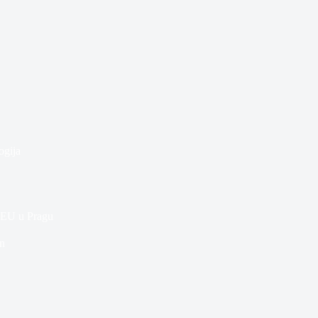
ogija
e EU u Pragu
n