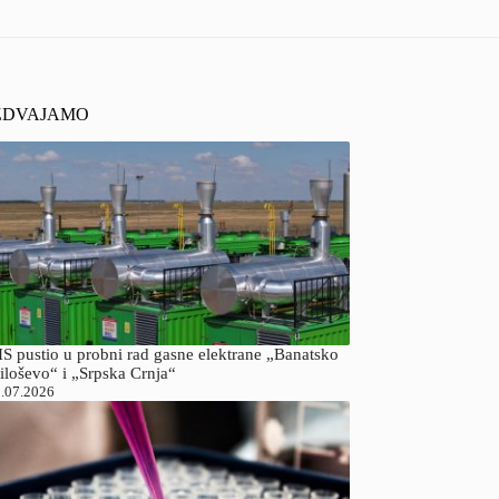
ZDVAJAMO
S pustio u probni rad gasne elektrane „Banatsko
iloševo“ i „Srpska Crnja“
.07.2026