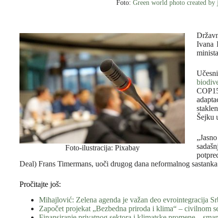
Foto:
Green world photo created by
Držav
Ivana 
minista
Učesn
biodive
COP15
adapta
stakle
Šejku 
„Jasno
sadašn
Foto-ilustracija: Pixabay
potpre
Deal) Frans Timermans, uoči drugog dana neformalnog sastanka 
Pročitajte još:
Mihajlović: Zelena agenda je važan deo evrointegracija Sr
Započet projekat „Bezbedna priroda i klima“ – civilnom s
Finansiranje privatnog sektora i klimatske promene – sma