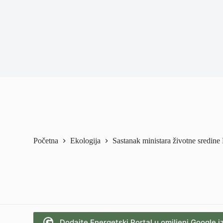
Početna
Ekologija
Sastanak ministara životne sredin
Dodajte Energetski Portal u omiljeni Google i