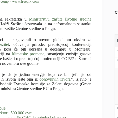
 jcomp - www.freepik.com
K
na sekretarka u
Ministarstvu zaštite životne sredine
Hadži Stošić učestvovala je na neformalnom sastanku
ra zaštite životne sredine u Pragu.
ici su razgovarali o novom globalnom okviru za
rzitet
, očuvanju prirode, predstojećoj konferenciji
 koja će biti održana u decembru u Montealu,
ciji na
klimatske promene
, smanjenju emisije gasova
ne bašte, i o predstojećoj konferenciji COP27 u Šarm el
u novembru ove godine.
 je da je jedina energija koja će biti jeftinija od
jih izvora jeste ona iz
obnovljivih izvora
“, izjavio je
dsednik Evropske komisije za Zeleni dogovor (Green
ministara životne sredine EU u Pragu.
bije
ektoru 500.000 evra
njenje emisije GHG je potreba i obaveza