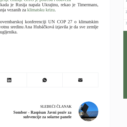
d kada je Rusija napala Ukrajinu, rekao je Timermans,
anja vezanih za
klimatsku krizu
.
a novembarskoj konferenciji UN COP 27 o klimatskim
votnu sredinu Ana Hubáčková izjavila je da sve zemlje
ugljenika.
SLEDEĆI
ČLANAK
Sombor - Raspisan Javni poziv za
subvencije za solarne panele