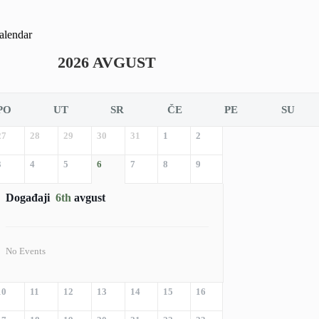
alendar
2026 AVGUST
PO
UT
SR
ČE
PE
SU
27
28
29
30
31
1
2
3
4
5
6
7
8
9
Događaji
6th
avgust
No Events
10
11
12
13
14
15
16