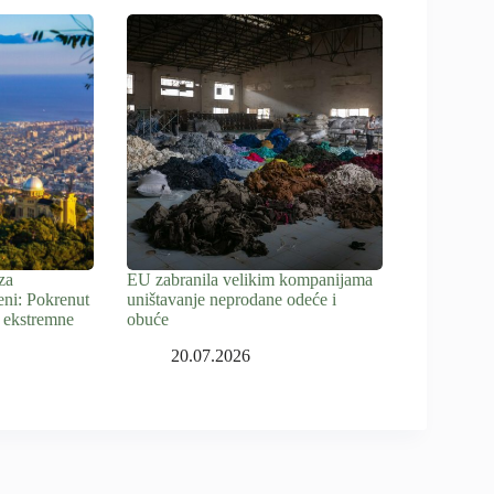
za
EU zabranila velikim kompanijama
eni: Pokrenut
uništavanje neprodane odeće i
 ekstremne
obuće
20.07.2026