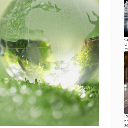
C
Uv
29
Ra
n
26