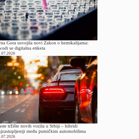
rna Gora usvojila novi Zakon o hemikalijama:
odi se digitalna etiketa
.07.2026
ste tržište novih vozila u Srbiji – hibridi
ajzastupljeniji među putničkim automobilima
.07.2026