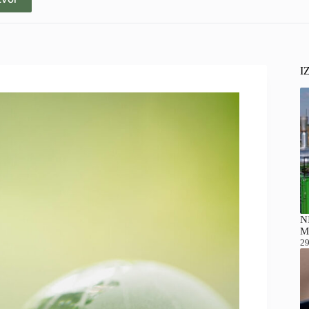
I
NI
M
29