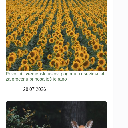
Povoljniji vremenski uslovi pogoduju usevima, ali
za procenu prinosa još je rano
28.07.2026