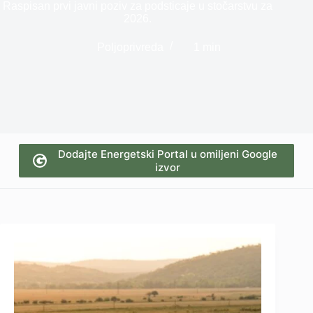
Raspisan prvi javni poziv za podsticaje u stočarstvu za
2026.
Poljoprivreda
1 min
Dodajte Energetski Portal u omiljeni Google
izvor