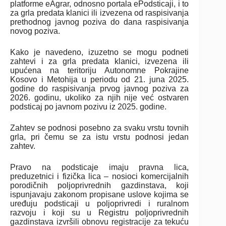
platforme eAgrar, odnosno portala ePodsticaji, i to
za grla predata klanici ili izvezena od raspisivanja
prethodnog javnog poziva do dana raspisivanja
novog poziva.
Kako je navedeno, izuzetno se mogu podneti
zahtevi i za grla predata klanici, izvezena ili
upućena na teritoriju Autonomne Pokrajine
Kosovo i Metohija u periodu od 21. juna 2025.
godine do raspisivanja prvog javnog poziva za
2026. godinu, ukoliko za njih nije već ostvaren
podsticaj po javnom pozivu iz 2025. godine.
Zahtev se podnosi posebno za svaku vrstu tovnih
grla, pri čemu se za istu vrstu podnosi jedan
zahtev.
Pravo na podsticaje imaju pravna lica,
preduzetnici i fizička lica – nosioci komercijalnih
porodičnih poljoprivrednih gazdinstava, koji
ispunjavaju zakonom propisane uslove kojima se
uređuju podsticaji u poljoprivredi i ruralnom
razvoju i koji su u Registru poljoprivrednih
gazdinstava izvršili obnovu registracije za tekuću