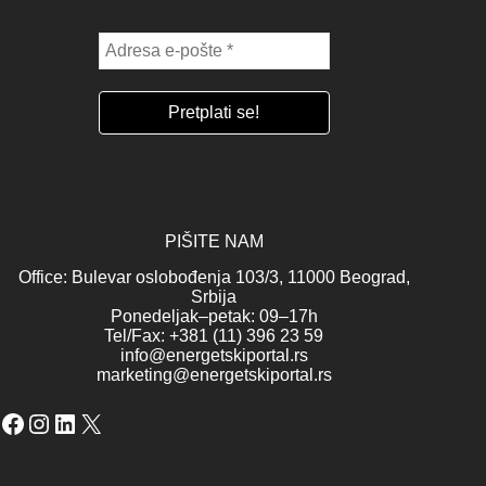
PIŠITE NAM
Office: Bulevar oslobođenja 103/3, 11000 Beograd,
Srbija
Ponedeljak–petak: 09–17h
Tel/Fax: +381 (11) 396 23 59
info@energetskiportal.rs
marketing@energetskiportal.rs
Facebook
Instagram
LinkedIn
X