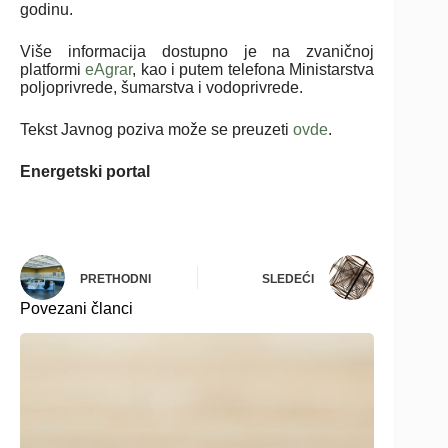
godinu.
Više informacija dostupno je na zvaničnoj
platformi
eAgrar
, kao i putem telefona Ministarstva
poljoprivrede, šumarstva i vodoprivrede.
Tekst Javnog poziva može se preuzeti
ovde
.
Energetski portal
PRETHODNI
SLEDEĆI
Povezani članci