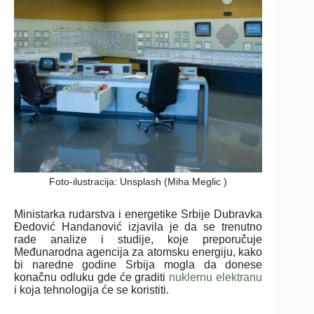
Foto-ilustracija: Unsplash (Miha Meglic )
Ministarka rudarstva i energetike Srbije Dubravka
Đedović Handanović izjavila je da se trenutno
rade analize i studije, koje preporučuje
Međunarodna agencija za atomsku energiju, kako
bi naredne godine Srbija mogla da donese
konačnu odluku gde će graditi
nuklernu elektranu
i koja tehnologija će se koristiti.