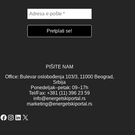
PIŠITE NAM
Office: Bulevar oslobođenja 103/3, 11000 Beograd,
Srbija
Ponedeljak–petak: 09–17h
Tel/Fax: +381 (11) 396 23 59
info@energetskiportal.rs
marketing@energetskiportal.rs
Facebook
Instagram
LinkedIn
X