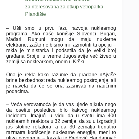
zainteresovana za otkup vetroparka
Plandište
– Ušli smo u prvu fazu razvoja nuklearnog
programa. Ako naše komšije Slovenci, Bugari,
Mađari, Rumuni mogu da imaju nuklerne
elektrane, zašto ne bismo mi razmotrili tu opciju –
rekla je ministarka i podsetila da je veliki broj
građana Srbije, u vreme Jugoslavije već živeo u
zemlji sa neklearkom, onom u Kršku.
Ona je rekla kako razume da građane nAjviše
brine bezbednost rada nuklearnog postrojenja, ali
je navela da će se ona zasnivati na naučnim
podacima.
– Veća verovatnoća je da vas ujede ajkula nego
da osetite posledice bilo kakvog nuklearnog
incidenta. Imajući u vidu da u svetu ima 400
nuklearnih reaktora u 32 zemlje, da su u izgradnji
još stotine rekatora, a da 30 zemalja trenutno
razmatra korišćenje nuklearne energije, meni to
uliva poverenje – kazala je Đedović Handanović