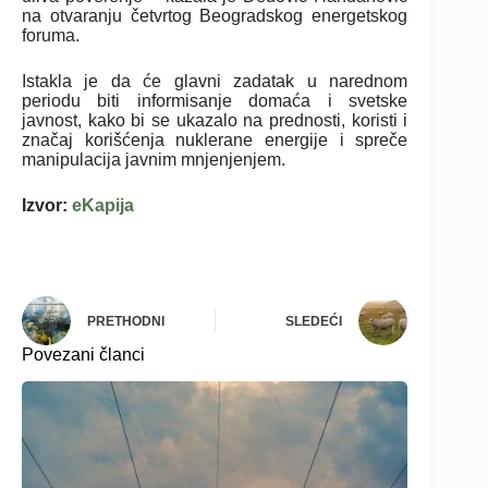
na otvaranju četvrtog Beogradskog energetskog
foruma.
Istakla je da će glavni zadatak u narednom
periodu biti informisanje domaća i svetske
javnost, kako bi se ukazalo na prednosti, koristi i
značaj korišćenja nuklerane energije i spreče
manipulacija javnim mnjenjenjem.
Izvor:
eKapija
PRETHODNI
SLEDEĆI
Povezani članci