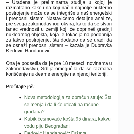
– Urađena je preliminarna studija u kojoj je
razmatrano kako i na koji način najbolje nuklerno
postrojenje može da se integriše u naš energetski
i prenosni sistem. Nastavićemo detaljne analize,
pre svega zakonodavnog okvira, kako da se stvori
lanac vrednosti u zemlji koji će doprineti gradnji
nuklearnog objekta, koja je lokacija najpodobnija
za takvo postrojenje, šta dodatno da se uradi da
se osnaži prenosni sistem – kazala je Dubravka
Đedović Handanović.
Ona je podsetila da je pre 18 meseci, novinama u
zakonodavstvu, Srbija omogućila da se razmatra
korišćenje nuklearne energije na njenoj teritoriji.
Pročitajte još:
Nova metodologija za obračun struje: Šta
se menja i da li će uticati na račune
građana?
Kubik česmovače košta 95 dinara, kakvu
vodu piju Beograđani
Đedović Handanović: Država