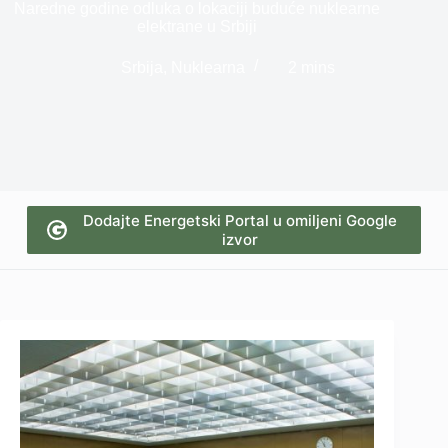
Naredne godine odluka o lokaciji buduće nuklearne
elektrane u Srbiji
Srbija
,
Nuklearna
2 mins
Dodajte Energetski Portal u omiljeni Google
izvor