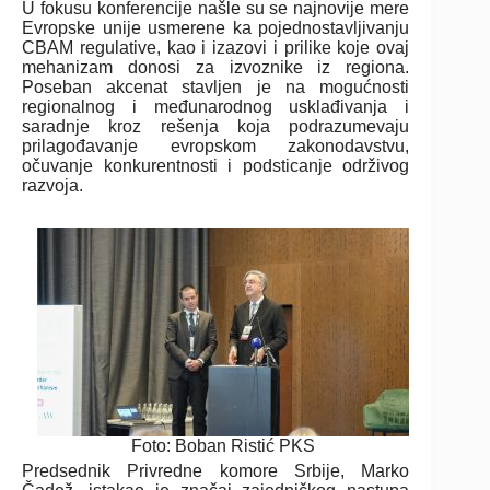
U fokusu konferencije našle su se najnovije mere
Evropske unije usmerene ka pojednostavljivanju
CBAM regulative, kao i izazovi i prilike koje ovaj
mehanizam donosi za izvoznike iz regiona.
Poseban akcenat stavljen je na mogućnosti
regionalnog i međunarodnog usklađivanja i
saradnje kroz rešenja koja podrazumevaju
prilagođavanje evropskom zakonodavstvu,
očuvanje konkurentnosti i podsticanje održivog
razvoja.
Foto: Boban Ristić PKS
Predsednik Privredne komore Srbije, Marko