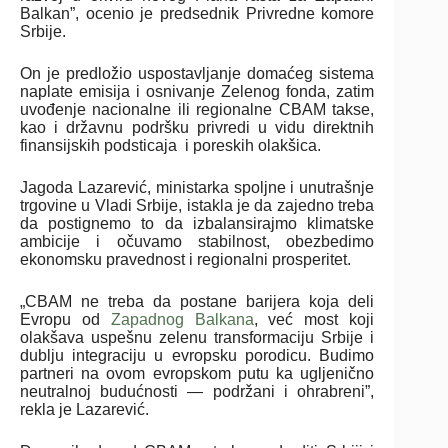
Balkan”, ocenio je predsednik Privredne komore
Srbije.
On je predložio uspostavljanje domaćeg sistema
naplate emisija i osnivanje Zelenog fonda, zatim
uvođenje nacionalne ili regionalne CBAM takse,
kao i državnu podršku privredi u vidu direktnih
finansijskih podsticaja i poreskih olakšica.
Jagoda Lazarević, ministarka spoljne i unutrašnje
trgovine u Vladi Srbije, istakla je da zajedno treba
da postignemo to da izbalansirajmo klimatske
ambicije i očuvamo stabilnost, obezbedimo
ekonomsku pravednost i regionalni prosperitet.
„CBAM ne treba da postane barijera koja deli
Evropu od
Zapadnog Balkana
, već most koji
olakšava uspešnu zelenu transformaciju Srbije i
dublju integraciju u evropsku porodicu. Budimo
partneri na ovom evropskom putu ka ugljenično
neutralnoj budućnosti — podržani i ohrabreni”,
rekla je Lazarević.