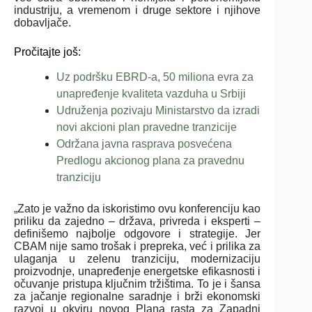
industriju, a vremenom i druge sektore i njihove
dobavljače.
Pročitajte još:
Uz podršku EBRD-a, 50 miliona evra za
unapređenje kvaliteta vazduha u Srbiji
Udruženja pozivaju Ministarstvo da izradi
novi akcioni plan pravedne tranzicije
Održana javna rasprava posvećena
Predlogu akcionog plana za pravednu
tranziciju
„Zato je važno da iskoristimo ovu konferenciju kao
priliku da zajedno – država, privreda i eksperti –
definišemo najbolje odgovore i strategije. Jer
CBAM nije samo trošak i prepreka, već i prilika za
ulaganja u zelenu tranziciju, modernizaciju
proizvodnje, unapređenje energetske efikasnosti i
očuvanje pristupa ključnim tržištima. To je i šansa
za jačanje regionalne saradnje i brži ekonomski
razvoj u okviru novog Plana rasta za Zapadni