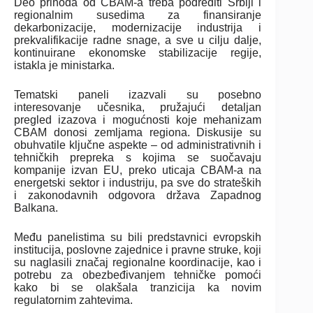
Deo prihoda od CBAM-a treba podrediti Srbiji i
regionalnim susedima za finansiranje
dekarbonizacije, modernizacije industrija i
prekvalifikacije radne snage, a sve u cilju dalje,
kontinuirane ekonomske stabilizacije regije,
istakla je ministarka.
Tematski paneli izazvali su posebno
interesovanje učesnika, pružajući detaljan
pregled izazova i mogućnosti koje mehanizam
CBAM donosi zemljama regiona. Diskusije su
obuhvatile ključne aspekte – od administrativnih i
tehničkih prepreka s kojima se suočavaju
kompanije izvan EU, preko uticaja CBAM-a na
energetski sektor i industriju, pa sve do strateških
i zakonodavnih odgovora država Zapadnog
Balkana.
Među panelistima su bili predstavnici evropskih
institucija, poslovne zajednice i pravne struke, koji
su naglasili značaj regionalne koordinacije, kao i
potrebu za obezbeđivanjem tehničke pomoći
kako bi se olakšala tranzicija ka novim
regulatornim zahtevima.