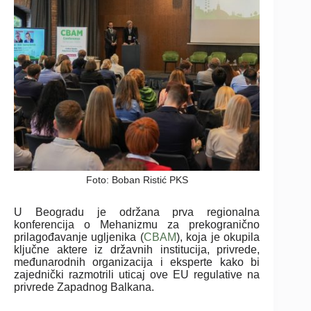
Foto: Boban Ristić PKS
U Beogradu je održana prva regionalna
konferencija o Mehanizmu za prekogranično
prilagođavanje ugljenika (
CBAM
), koja je okupila
ključne aktere iz državnih institucija, privrede,
međunarodnih organizacija i eksperte kako bi
zajednički razmotrili uticaj ove EU regulative na
privrede Zapadnog Balkana.