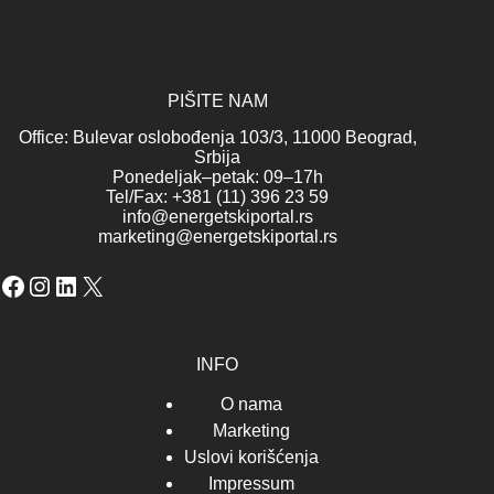
PIŠITE NAM
Office: Bulevar oslobođenja 103/3, 11000 Beograd,
Srbija
Ponedeljak–petak: 09–17h
Tel/Fax: +381 (11) 396 23 59
info@energetskiportal.rs
marketing@energetskiportal.rs
Facebook
Instagram
LinkedIn
X
INFO
O nama
Marketing
Uslovi korišćenja
Impressum