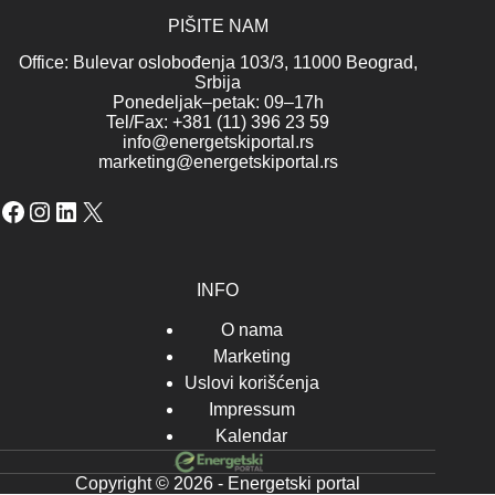
PIŠITE NAM
Office: Bulevar oslobođenja 103/3, 11000 Beograd,
Srbija
Ponedeljak–petak: 09–17h
Tel/Fax: +381 (11) 396 23 59
info@energetskiportal.rs
marketing@energetskiportal.rs
Facebook
Instagram
LinkedIn
X
INFO
O nama
Marketing
Uslovi korišćenja
Impressum
Kalendar
Copyright © 2026 - Energetski portal