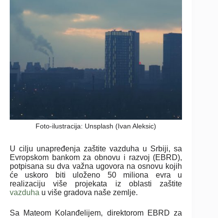
Foto-ilustracija: Unsplash (Ivan Aleksic)
U cilju unapređenja zaštite vazduha u Srbiji, sa
Evropskom bankom za obnovu i razvoj (EBRD),
potpisana su dva važna ugovora na osnovu kojih
će uskoro biti uloženo 50 miliona evra u
realizaciju više projekata iz oblasti zaštite
vazduha
u više gradova naše zemlje.
Sa Mateom Kolanđelijem, direktorom EBRD za