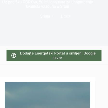
Uz podršku EBRD-a, 50 miliona evra za unapređenje
kvaliteta vazduha u Srbiji
Srbija
1 min
Dodajte Energetski Portal u omiljeni Google
izvor