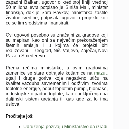
zapadni Balkan, ugovor o kreditnoj liniji vrednoj
50 miliona evra potpisao je Siniša Mali, ministar
finansija, dok je Sara Pavkov, ministarka zaštite
životne sredine, potpisala ugovor o projektu koji
će se tim sredstvima finansirati.
Ovi ugovori posebno su značajni za gradove koji
su mapirani kao oni sa najvećim prekoračenjem
štetnih emisija i u kojima će projekti biti
realizovani – Beograd, Niš, Valjevo, Zaječar, Novi
Pazar i Smederevo.
Prema rečima ministarke, u ovim gradovima
zameniće se stare dotrajale kotlarnice na
mazut
,
ugalj i druga goriva koja negativno utiču na
kvalitet vazduha savremenim i održivim izvorima
toplotne energije, poput toplotnih pumpi, biomase,
industrijske otpadne toplote, kao i priključenja na
daljinski sistem grejanja ili gas gde za to ima
uslova.
Pročitajte još:
Udruženja pozivaju Ministarstvo da izradi