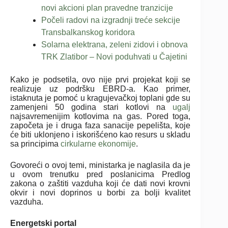
novi akcioni plan pravedne tranzicije
Počeli radovi na izgradnji treće sekcije
Transbalkanskog koridora
Solarna elektrana, zeleni zidovi i obnova
TRK Zlatibor – Novi poduhvati u Čajetini
Kako je podsetila, ovo nije prvi projekat koji se
realizuje uz podršku EBRD-a. Kao primer,
istaknuta je pomoć u kragujevačkoj toplani gde su
zamenjeni 50 godina stari kotlovi na
ugalj
najsavremenijim kotlovima na gas. Pored toga,
započeta je i druga faza sanacije pepelišta, koje
će biti uklonjeno i iskorišćeno kao resurs u skladu
sa principima
cirkularne ekonomije
.
Govoreći o ovoj temi, ministarka je naglasila da je
u ovom trenutku pred poslanicima Predlog
zakona o zaštiti vazduha koji će dati novi krovni
okvir i novi doprinos u borbi za bolji kvalitet
vazduha.
Energetski portal