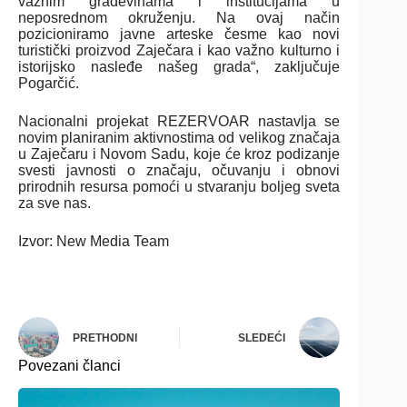
važnim građevinama i institucijama u
neposrednom okruženju. Na ovaj način
pozicioniramo javne arteske česme kao novi
turistički proizvod Zaječara i kao važno kulturno i
istorijsko nasleđe našeg grada“, zaključuje
Pogarčić.
Nacionalni projekat REZERVOAR nastavlja se
novim planiranim aktivnostima od velikog značaja
u Zaječaru i Novom Sadu, koje će kroz podizanje
svesti javnosti o značaju, očuvanju i obnovi
prirodnih resursa pomoći u stvaranju boljeg sveta
za sve nas.
Izvor: New Media Team
PRETHODNI
SLEDEĆI
Povezani članci