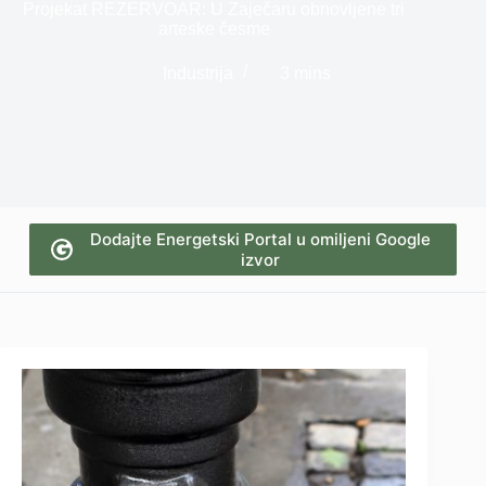
Projekat REZERVOAR: U Zaječaru obnovljene tri
arteske česme
Industrija
3 mins
Dodajte Energetski Portal u omiljeni Google
izvor