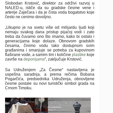
Slobodan Krstović, direktor za održivi razvoj u
NALED-u, ističe da su gradske česme vene i
arterije Zaječara i da je čista voda bogatstvo koje
često ne cenimo dovoljno.
„Ukupno je na svetu više od milijardu ljudi koji
nemaju svakog dana pristup pijaćoj vodi i zato
treba da čuvamo ono što imamo, kako bi ostalo i
generacijama koje dolaze. Obnovom gradskih
česama, činimo vodu lako dostupnom svim
građanima i smanjuje se potreba za kupovinom
flaširane vode, a samim tim i količine
plastike
koje
završe na
deponijama
“, zaključuje Krstović.
Sa Udruženjem „Za Česme“ nastavljena je
uspešna saradnja, a prema rečima Bobana
Pogarčića, predsednika Udruženja, obnovljene
česme postale su novi turistički simbol grada na
Crnom Timoku.