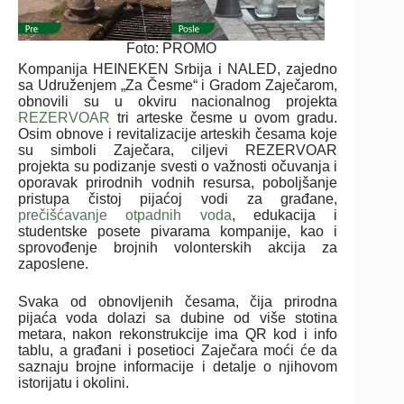
Foto: PROMO
Kompanija HEINEKEN Srbija i NALED, zajedno
sa Udruženjem „Za Česme“ i Gradom Zaječarom,
obnovili su u okviru nacionalnog projekta
REZERVOAR
tri arteske česme u ovom gradu.
Osim obnove i revitalizacije arteskih česama koje
su simboli Zaječara, ciljevi REZERVOAR
projekta su podizanje svesti o važnosti očuvanja i
oporavak prirodnih vodnih resursa, poboljšanje
pristupa čistoj pijaćoj vodi za građane,
prečišćavanje otpadnih voda
, edukacija i
studentske posete pivarama kompanije, kao i
sprovođenje brojnih volonterskih akcija za
zaposlene.
Svaka od obnovljenih česama, čija prirodna
pijaća voda dolazi sa dubine od više stotina
metara, nakon rekonstrukcije ima QR kod i info
tablu, a građani i posetioci Zaječara moći će da
saznaju brojne informacije i detalje o njihovom
istorijatu i okolini.