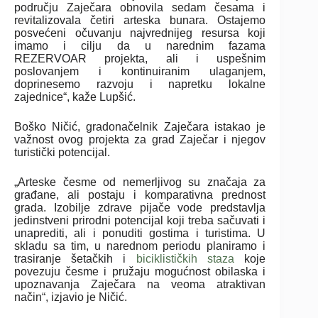
području Zaječara obnovila sedam česama i
revitalizovala četiri arteska bunara. Ostajemo
posvećeni očuvanju najvrednijeg resursa koji
imamo i cilju da u narednim fazama
REZERVOAR projekta, ali i uspešnim
poslovanjem i kontinuiranim ulaganjem,
doprinesemo razvoju i napretku lokalne
zajednice“, kaže Lupšić.
Boško Ničić, gradonačelnik Zaječara istakao je
važnost ovog projekta za grad Zaječar i njegov
turistički potencijal.
„Arteske česme od nemerljivog su značaja za
građane, ali postaju i komparativna prednost
grada. Izobilje zdrave pijače vode predstavlja
jedinstveni prirodni potencijal koji treba sačuvati i
unaprediti, ali i ponuditi gostima i turistima. U
skladu sa tim, u narednom periodu planiramo i
trasiranje šetačkih i
biciklističkih staza
koje
povezuju česme i pružaju mogućnost obilaska i
upoznavanja Zaječara na veoma atraktivan
način“, izjavio je Ničić.