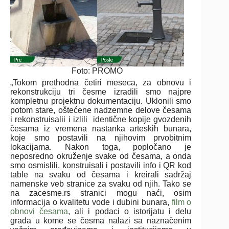
Foto: PROMO
„Tokom prethodna četiri meseca, za obnovu i
rekonstrukciju tri česme izradili smo najpre
kompletnu projektnu dokumentaciju. Uklonili smo
potom stare, oštećene nadzemne delove česama
i rekonstruisalii i izlili identične kopije gvozdenih
česama iz vremena nastanka arteskih bunara,
koje smo postavili na njihovim prvobitnim
lokacijama. Nakon toga, popločano je
neposredno okruženje svake od česama, a onda
smo osmislili, konstruisali i postavili info i QR kod
table na svaku od česama i kreirali sadržaj
namenske veb stranice za svaku od njih. Tako se
na zacesme.rs stranici mogu naći, osim
informacija o kvalitetu vode i dubini bunara,
film o
obnovi česama
, ali i podaci o istorijatu i delu
grada u kome se česma nalazi sa naznačenim