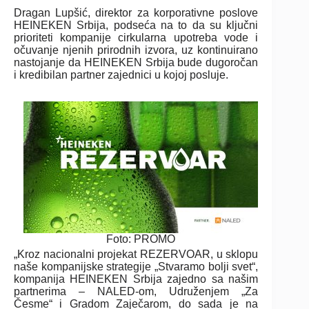
Dragan Lupšić, direktor za korporativne poslove
HEINEKEN Srbija, podseća na to da su ključni
prioriteti kompanije cirkularna upotreba vode i
očuvanje njenih prirodnih izvora, uz kontinuirano
nastojanje da HEINEKEN Srbija bude dugoročan
i kredibilan partner zajednici u kojoj posluje.
Foto: PROMO
„Kroz nacionalni projekat REZERVOAR, u sklopu
naše kompanijske strategije „Stvaramo bolji svet“,
kompanija HEINEKEN Srbija zajedno sa našim
partnerima – NALED-om, Udruženjem „Za
Česme“ i Gradom Zaječarom, do sada je na