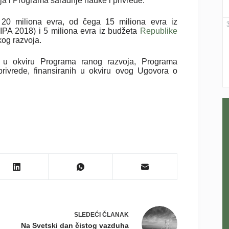
a i Programa saradnje nauke i privrede.
20 miliona evra, od čega 15 miliona evra iz
IPA 2018) i 5 miliona evra iz budžeta
Republike
kog razvoja.
ta u okviru Programa ranog razvoja, Programa
privrede, finansiranih u okviru ovog Ugovora o
SLEDEĆI
ČLANAK
Na Svetski dan čistog vazduha