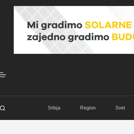
Skip
to
content
Srbija
Region
Svet