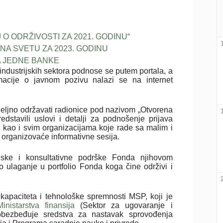
 O ODRŽIVOSTI ZA 2021. GODINU“
NA SVETU ZA 2023. GODINU
A JEDNE BANKE
h industrijskih sektora podnose se putem portala, a
macije o javnom pozivu nalazi se na internet
ljno održavati radionice pod nazivom „Otvorena
dstavili uslovi i detalji za podnošenje prijava
, kao i svim organizacijama koje rade sa malim i
 organizovaće informativne sesija.
sijske i konsultativne podrške Fonda njihovom
no ulaganje u portfolio Fonda koga čine održivi i
apaciteta i tehnološke spremnosti MSP, koji je
Ministarstva finansija
(Sektor za ugovaranje i
 obezbeđuje sredstva za nastavak sprovođenja