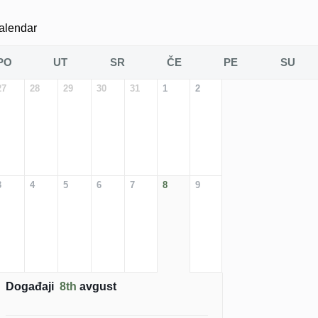
alendar
PO
UT
SR
ČE
PE
SU
27
28
29
30
31
1
2
3
4
5
6
7
8
9
Događaji
8th
avgust