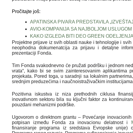
Pročitajte još:
APATINSKA PIVARA PREDSTAVILA „IZVEŠTAJ
AVIO-KOMPANIJA SA NAJBOLJOM USLUGOM 
KAKO IZGLEDA BITI DEO GREEN ODELJENJ
Projektne prijave iz svih oblasti nauke i tehnologije i svi
neophodna dokumenatcija za prijavu i detaljne infor
prezentaciji Fonda.
Tim Fonda svakodnevno će pružati podršku i jednom nede
vrata“, kako bi se svim zainteresovanim aplikantima pre
projekata. Pored toga, u saradnji sa lokalnim partnerima
srednjim preduzećima i naučnoistraživačkim institucijama
Pozitivna iskustva iz niza prethodnih ciklusa finan
inovativnom sektoru bila su ključni faktor za kontinuira
pouzdani mehanizmi podrške.
Ugovorom o direktnom grantu – Povećanje inovacionih k
potpisan između Fonda za inovacionu delatnost i
finansiranje programa iz sredstava Evropske unije)