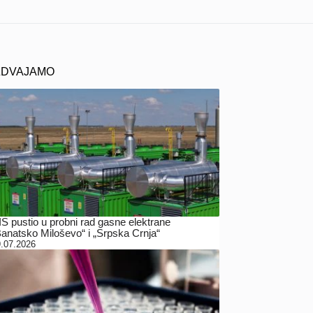
ZDVAJAMO
IS pustio u probni rad gasne elektrane
Banatsko Miloševo“ i „Srpska Crnja“
.07.2026