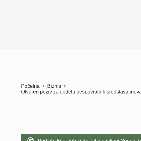
Početna
Biznis
Otvoren poziv za dodelu bespovratnih sredstava inov
Dodajte Energetski Portal u omiljeni Google i