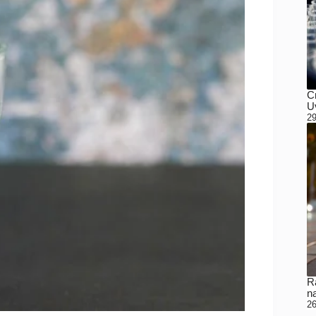
C
Uv
29
Ra
n
26