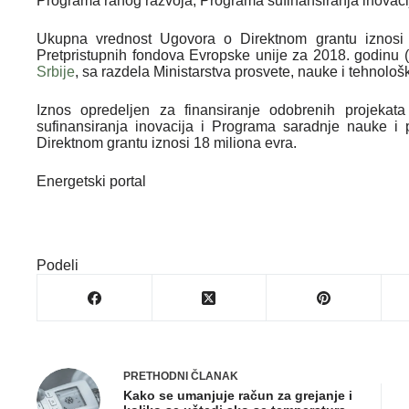
Programa ranog razvoja, Programa sufinansiranja inovacij
Ukupna vrednost Ugovora o Direktnom grantu iznosi 
Pretpristupnih fondova Evropske unije za 2018. godinu (
Srbije
, sa razdela Ministarstva prosvete, nauke i tehnološ
Iznos opredeljen za finansiranje odobrenih projeka
sufinansiranja inovacija i Programa saradnje nauke i 
Direktnom grantu iznosi 18 miliona evra.
Energetski portal
Podeli
PRETHODNI
ČLANAK
Kako se umanjuje račun za grejanje i