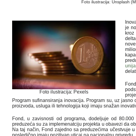
Foto ilustracija: Unsplash (
Inov
je n
kroz
delt
nove
mili
kapa
pred
unija
delat
Fond
podst
Foto ilustracija: Pexels
proj
Program sufinansiranja inovacija. Program su, uz jasno d
proizvoda, usluga ili tehnologija koji imaju snažan inovativ
Fond, u zavisnosti od programa, dodeljuje od 80.000
preduzeća su za implemenatciju projekta u obavezi da obe
Na taj način, Fond zajedno sa preduzećima učestvuje u is
posledično imaju pozitivan uticaj na nacionalnu privredu.