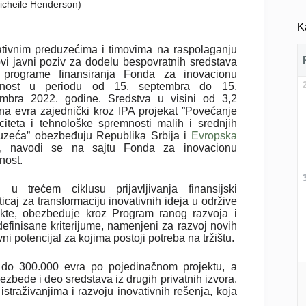
Micheile Henderson)
K
ativnim preduzećima i timovima na raspolaganju
ovi javni poziv za dodelu bespovratnih sredstava
 programe finansiranja Fonda za inovacionu
anost u periodu od 15. septembra do 15.
mbra 2022. godine. Sredstva u visini od 3,2
ona evra zajednički kroz IPA projekat ”Povećanje
citeta i tehnološke spremnosti malih i srednjih
uzeća” obezbeđuju Republika Srbija i
Evropska
, navodi se na sajtu Fonda za inovacionu
nost.
 u trećem ciklusu prijavljivanja finansijski
icaj za transformaciju inovativnih ideja u održive
ekte, obezbeđuje kroz Program ranog razvoja i
efinisane kriterijume, namenjeni za razvoj novih
ni potencijal za kojima postoji potreba na tržištu.
 do 300.000 evra po pojedinačnom projektu, a
zbede i deo sredstava iz drugih privatnih izvora.
traživanjima i razvoju inovativnih rešenja, koja