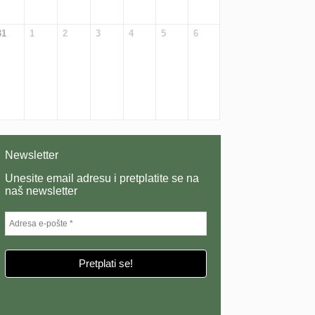
31
1
2
3
4
5
6
Newsletter
Unesite email adresu i pretplatite se na
naš newsletter