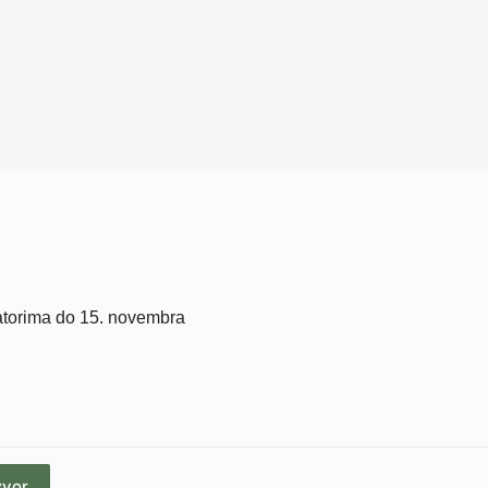
atorima do 15. novembra
zvor