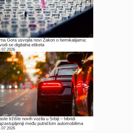
rna Gora usvojila novi Zakon o hemikalijama:
odi se digitalna etiketa
.07.2026
ste tržište novih vozila u Srbiji – hibridi
ajzastupljeniji među putničkim automobilima
.07.2026