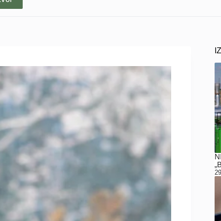
I
N
„
29