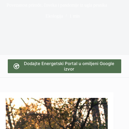
Povezanost prirode, čoveka i pandemije iz ugla pesnika
Ekologija
1 min
Dodajte Energetski Portal u omiljeni Google
izvor