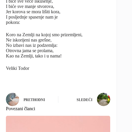
I biće sve veće iskušenje,
I biće sve manje stvorova,
Jer korova se mora lišiti kora,
I posljednje spasenje nam je
pokora:
Koro na Zemlji na kojoj smo prizemljeni,
Ne iskorijeni nas grešne,
No izbavi nas iz podzemlja:
Otrovna jama se prolama,
Kao na Zemlji, tako i u nama!
Veliki Todor
PRETHODNI
SLEDEĆI
Povezani članci