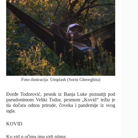
Foto-ilustracija: Unsplash (Sorin Gheorghita)
Đorđe Todorović, pesnik iz Banja Luke poznatiji pod
pseudonimom Veliki Todor, pesmom „Kovid“ težio je
da dočara odnos prirode, čoveka i pandemije iz svog
ugla.
KOVID
Ko vid u očima ima vidi njima: