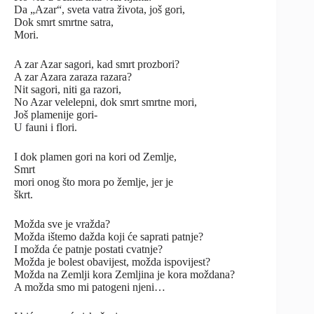
Da „Azar“, sveta vatra života, još gori,
Dok smrt smrtne satra,
Mori.
A zar Azar sagori, kad smrt prozbori?
A zar Azara zaraza razara?
Nit sagori, niti ga razori,
No Azar velelepni, dok smrt smrtne mori,
Još plamenije gori-
U fauni i flori.
I dok plamen gori na kori od Zemlje,
Smrt
mori onog što mora po žemlje, jer je
škrt.
Možda sve je vražda?
Možda ištemo dažda koji će saprati patnje?
I možda će patnje postati cvatnje?
Možda je bolest obavijest, možda ispovijest?
Možda na Zemlji kora Zemljina je kora moždana?
A možda smo mi patogeni njeni…