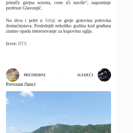
primiče grejna sezona, cene ići naviše“, napominje
profesor Glavonjić.
Na drva i pelet u
Srbiji
se greje gotovina polovina
domaćinstava. Poslednjih nekoliko godina kod građana
znatno opada interesovanje za kupovinu uglja.
Izvor:
RTS
PRETHODNI
SLEDEĆI
Povezani članci