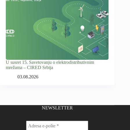
U susret 15. Savetovanju o elektrodistributivnim
mrežama – CIRED Srbija
03.08.2026
NEWSLETTER