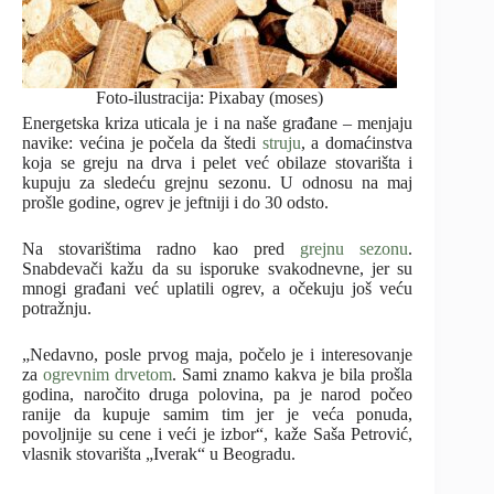
Foto-ilustracija: Pixabay (moses)
Energetska kriza uticala je i na naše građane – menjaju
navike: većina je počela da štedi
struju
, a domaćinstva
koja se greju na drva i pelet već obilaze stovarišta i
kupuju za sledeću grejnu sezonu. U odnosu na maj
prošle godine, ogrev je jeftniji i do 30 odsto.
Na stovarištima radno kao pred
grejnu sezonu
.
Snabdevači kažu da su isporuke svakodnevne, jer su
mnogi građani već uplatili ogrev, a očekuju još veću
potražnju.
„Nedavno, posle prvog maja, počelo je i interesovanje
za
ogrevnim drvetom
. Sami znamo kakva je bila prošla
godina, naročito druga polovina, pa je narod počeo
ranije da kupuje samim tim jer je veća ponuda,
povoljnije su cene i veći je izbor“, kaže Saša Petrović,
vlasnik stovarišta „Iverak“ u Beogradu.