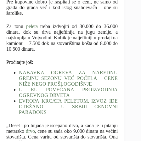
Pre kupovine dobro je raspitati se o ceni, ne samo od
grada do grada već i kod istog snabdevača – one su
šarolike.
Za tonu
peleta
treba izdvojiti od 30.000 do 36.000
dinara, dok su drva najjeftinija na jugu zemlje, a
najskuplja u Vojvodini. Kubik je najjeftiniji u prodaji na
kamionu – 7.500 dok na stovarištima košta od 8.000 do
10.500 dinara.
Pročitajte još:
NABAVKA OGREVA ZA NAREDNU
GREJNU SEZONU VEĆ POČELA – CENE
NIŽE NEGO PROŠLOGODIŠNJE
U EU POVEĆANA PROIZVODNJA
OGREVNOG DRVETA
EVROPA KRCATA PELETOM, IZVOZ IDE
OTEŽANO – U SRBIJI CENOVNI
PARADOKS
„Deset i po hiljada je iscepano drvo, a kada je u pitanju
metarsko
drvo
, cene su sada oko 9.000 dinara na većini
stovarišta. Cena varira od stovarišta do stovarišta. Ona