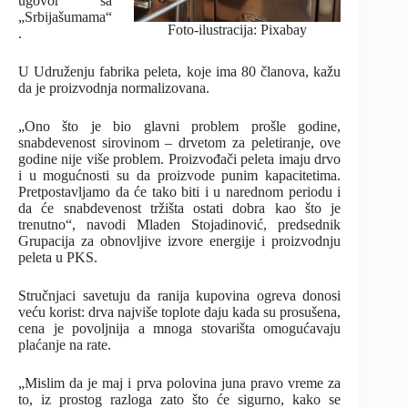
ugovor sa
„Srbijašumama“
Foto-ilustracija: Pixabay
.
U Udruženju fabrika peleta, koje ima 80 članova, kažu
da je proizvodnja normalizovana.
„Ono što je bio glavni problem prošle godine,
snabdevenost sirovinom – drvetom za peletiranje, ove
godine nije više problem. Proizvođači peleta imaju drvo
i u mogućnosti su da proizvode punim kapacitetima.
Pretpostavljamo da će tako biti i u narednom periodu i
da će snabdevenost tržišta ostati dobra kao što je
trenutno“, navodi Mladen Stojadinović, predsednik
Grupacija za obnovljive izvore energije i proizvodnju
peleta u PKS.
Stručnjaci savetuju da ranija kupovina ogreva donosi
veću korist: drva najviše toplote daju kada su prosušena,
cena je povoljnija a mnoga stovarišta omogućavaju
plaćanje na rate.
„Mislim da je maj i prva polovina juna pravo vreme za
to, iz prostog razloga zato što će sigurno, kako se