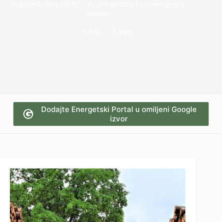
Pojeftinila drva i pelet – na stovarištima kao pred grejnu
sezonu
Srbija
3 mins
Dodajte Energetski Portal u omiljeni Google
izvor