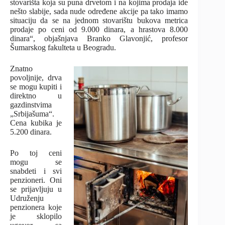
stovarišta koja su puna drvetom i na kojima prodaja ide
nešto slabije, sada nude određene akcije pa tako imamo
situaciju da se na jednom stovarištu bukova metrica
prodaje po ceni od 9.000 dinara, a hrastova 8.000
dinara“, objašnjava Branko Glavonjić, profesor
Šumarskog fakulteta u Beogradu.
Znatno
povoljnije, drva
se mogu kupiti i
direktno u
gazdinstvima
„Srbijašuma“.
Cena kubika je
5.200 dinara.
Po toj ceni
mogu se
snabdeti i svi
penzioneri. Oni
se prijavljuju u
Udruženju
penzionera koje
je sklopilo