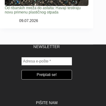
Od ribarskih mreža do asfalta: Havaji testiraju
novu primenu plastičnog otpada
09.07.2026
NEWSLETTER
PIŠITE NAM