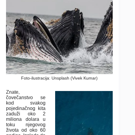
Foto-ilustracija: Unsplash (Vivek Kumar)
Znate,
čovečanstvo se
kod svakog
pojedinačnog kita
zaduži oko 2
miliona dolara u
toku njegovog
života od oko 60