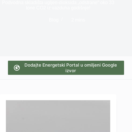
Podvodna skladišta ugljen-dioksida „odstrane“ oko 33
tone CO2 iz vazduha godišnje!
Blog
2 mins
Dodajte Energetski Portal u omiljeni Google
izvor