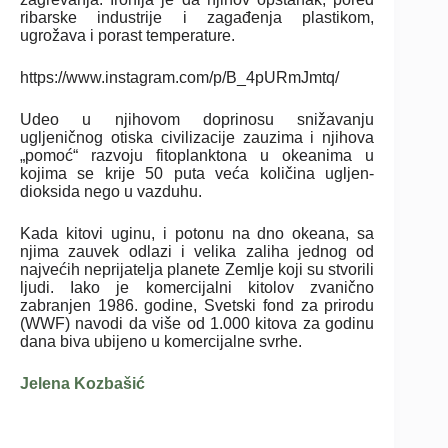
ribarske industrije i zagađenja plastikom,
ugrožava i porast temperature.
https://www.instagram.com/p/B_4pURmJmtq/
Udeo u njihovom doprinosu snižavanju
ugljeničnog otiska civilizacije zauzima i njihova
„pomoć“ razvoju fitoplanktona u okeanima u
kojima se krije 50 puta veća količina ugljen-
dioksida nego u vazduhu.
Kada kitovi uginu, i potonu na dno okeana, sa
njima zauvek odlazi i velika zaliha jednog od
najvećih neprijatelja planete Zemlje koji su stvorili
ljudi. Iako je komercijalni kitolov zvanično
zabranjen 1986. godine, Svetski fond za prirodu
(WWF) navodi da više od 1.000 kitova za godinu
dana biva ubijeno u komercijalne svrhe.
Jelena Kozbašić