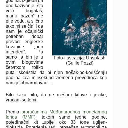
godina. Izgleda da
ono kazivanje „što
veći bogataš,
manji bazen“ ne
pije vodu, a slično
tako mi se čini i da
nam je očajnički
potreban dobar
prevod engleske
kovanice „pun
intended“. Pa
samo ja bih je u
Foto-ilustracija: Unsplash
ovim blogovima
(Guille Pozzi)
četvrtkom toliko
puta iskoristila da bi njen trošak-po-korišćenju
pao na cca milisekund vremena prevodioca koji
nam je obnarodovao…
Bilo kako bilo, da ne mešam kitove i jezike,
vraćam se temi.
Prema
proračunima Međunarodnog monetarnog
fonda (MMF)
, tokom samo jedne godine,
pojedinačni kit „upije“ oko 33 tone ugljen-
dioksida. Poređenja radi, prosečan automobil za