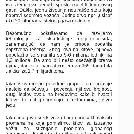
isti vremenski period ispusti oko 4,6 tona ovog
gasa. Dakle, jedna životinja neutrališe štetu koju
napravi sedmoro vozača. Jedno drvo npr. „usisa“
oko 20 kilograma štetnog gasa godišnje.
Besomučno pokušavamo da razvijemo
tehnologiju za skladištenje ugljen-dioksida,
zanemarujući da nam je priroda podarila
sopstvena rešenja. Zbog lova na kitove, njihova
populacija se smanjila sa 5-6 miliona jedinki na
1,3 miliona. Da smo bili nešto osećajniji prema
njima, danas bi nam atmosfera za 365 dana bila
„lakša“ za 1,7 milijardi tona.
Iako istovremeno pojedine grupe i organizacije
nastoje da očuvaju i povećaju njihovu brojnost,
drugi isplovljavaju na brodovima kako bi hvatali
kitove, treći ih pripremaju u restoranima, četvrti
jedu.
Iako nisu prvo sredstvo za borbu protiv klimatskih
promena na koje pomislimo, kitovi su izuzetno
važni za suzbijanje problema globalnog
zagrevanja. Ironija je da njihov opstanak, pored