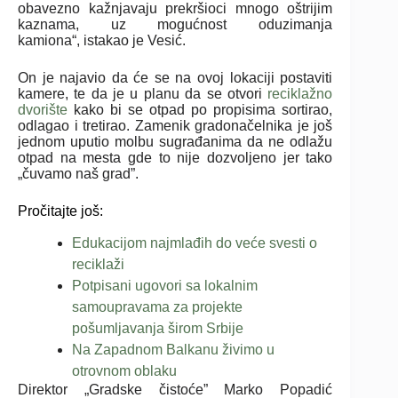
obavezno kažnjavaju prekršioci mnogo oštrijim
kaznama, uz mogućnost oduzimanja
kamiona“, istakao je Vesić.
On je najavio da će se na ovoj lokaciji postaviti
kamere, te da je u planu da se otvori
reciklažno
dvorište
kako bi se otpad po propisima sortirao,
odlagao i tretirao. Zamenik gradonačelnika je još
jednom uputio molbu sugrađanima da ne odlažu
otpad na mesta gde to nije dozvoljeno jer tako
„čuvamo naš grad”.
Pročitajte još:
Edukacijom najmlađih do veće svesti o
reciklaži
Potpisani ugovori sa lokalnim
samoupravama za projekte
pošumljavanja širom Srbije
Na Zapadnom Balkanu živimo u
otrovnom oblaku
Direktor „Gradske čistoće” Marko Popadić