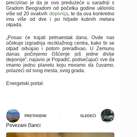
precizirao je da je ovo preduzeće u saradnji s
Gradom Beogradom od početka godine uklonilo
više od 20 ovakvih
deponija
, te da ova konkretno
ima više od dve i po hiljade kubnih metara
otpada.
„Posao će trajati petnaestak dana. Ovde nas
očekuje izgradnja reciklažnog centra, kako bi se
otpad odvajao i potom prerađivao. U Zemunu
danas počinjemo čišćenje još jedne divlje
deponije“, najavio je Popadić, podsećajući sve da
imamo jednu planetu koju moramo da čuvamo,
polazeći od svog mesta, svog grada.
Energetski portal
PRETHODNI
SLEDEĆI
Povezani članci