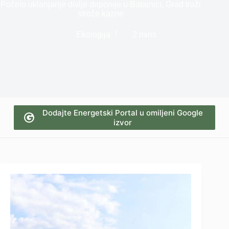
Počelo uklanjanje divlje deponije u Batajnici, Grad traži
strože kazne
Ekologija
2 mins
Dodajte Energetski Portal u omiljeni Google
izvor