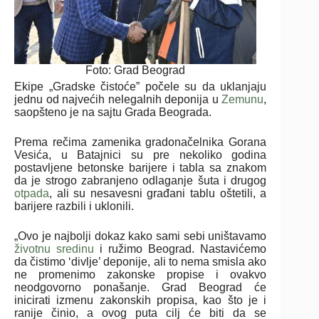
Foto: Grad Beograd
Ekipe „Gradske čistoće” počele su da uklanjaju
jednu od najvećih nelegalnih deponija u
Zemunu
,
saopšteno je na sajtu Grada Beograda.
Prema rečima zamenika gradonačelnika Gorana
Vesića, u Batajnici su pre nekoliko godina
postavljene betonske barijere i tabla sa znakom
da je strogo zabranjeno odlaganje šuta i drugog
otpada
, ali su nesavesni građani tablu oštetili, a
barijere razbili i uklonili.
„Ovo je najbolji dokaz kako sami sebi uništavamo
životnu sredinu
i ružimo Beograd. Nastavićemo
da čistimo ‘divlje’ deponije, ali to nema smisla ako
ne promenimo zakonske propise i ovakvo
neodgovorno ponašanje. Grad Beograd će
inicirati izmenu zakonskih propisa, kao što je i
ranije činio, a ovog puta cilj će biti da se