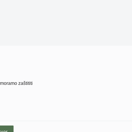
 moramo zaštititi
zvor