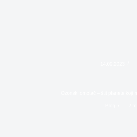
14.09.2023
Ozonski omotač – štit planete koji m
Blog
2 m