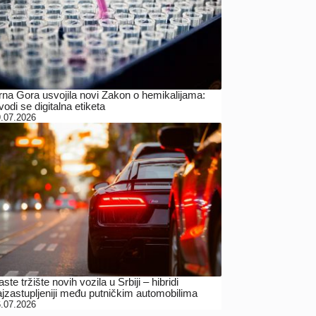
rna Gora usvojila novi Zakon o hemikalijama:
odi se digitalna etiketa
.07.2026
ste tržište novih vozila u Srbiji – hibridi
ajzastupljeniji među putničkim automobilima
.07.2026