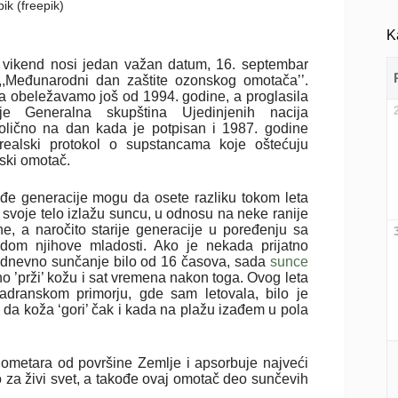
pik (freepik)
K
 vikend nosi jedan važan datum, 16. septembar
,,Međunarodni dan zaštite ozonskog omotača’’.
a obeležavamo još od 1994. godine, a proglasila
e Generalna skupština Ujedinjenih nacija
olično na dan kada je potpisan i 1987. godine
realski protokol o supstancama koje oštećuju
ski omotač.
ađe generacije mogu da osete razliku tokom leta
 svoje telo izlažu suncu, u odnosu na neke ranije
ne, a naročito starije generacije u poređenju sa
odom njihove mladosti. Ako je nekada prijatno
dnevno sunčanje bilo od 16 časova, sada
sunce
o ’prži’ kožu i sat vremena nakon toga. Ovog leta
adranskom primorju, gde sam letovala, bilo je
 da koža ‘gori’ čak i kada na plažu izađem u pola
lometara od površine Zemlje i apsorbuje najveći
no za živi svet, a takođe ovaj omotač deo sunčevih