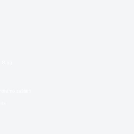
Blog
oramo zaštititi
ins