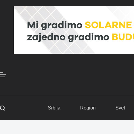
Skip
to
content
Srbija
Region
Svet