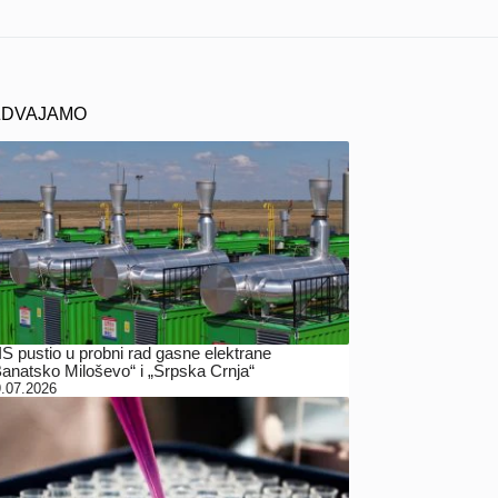
ZDVAJAMO
IS pustio u probni rad gasne elektrane
Banatsko Miloševo“ i „Srpska Crnja“
.07.2026