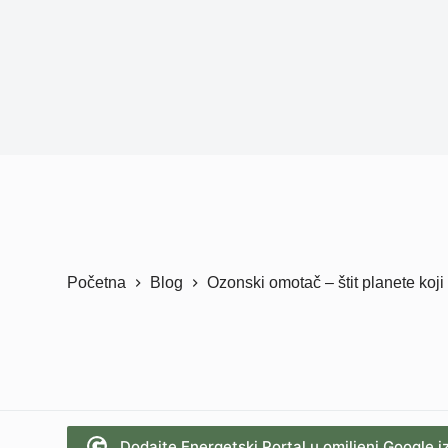
Početna
Blog
Ozonski omotač – štit planete koji
Dodajte Energetski Portal u omiljeni Google i