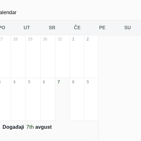
alendar
PO
UT
SR
ČE
PE
SU
27
28
29
30
31
1
2
3
4
5
6
7
8
9
Događaji
7th
avgust