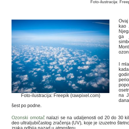
Foto-ilustracija: Free
Ovaj
kao 
Njeg
ga j
simb
Mont
ozon
I ml
kada
godi
peri
popo
osetn
na J
Foto-ilustracija: Freepik (rawpixel.com)
dana
šest po podne.
Ozonski omotač
nalazi se na udaljenosti od 20 do 30 ki
deo ultraljubičastog zračenja (UV), koje je izuzetno štet
zraka odbija nazad u atmosferu.