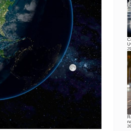
C
Uv
29
Ra
n
26