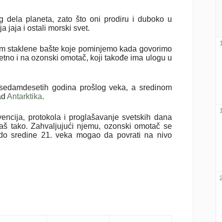
dela planeta, zato što oni prodiru i duboko u
lja jaja i ostali morski svet.
tom staklene bašte koje pominjemo kada govorimo
etno i na ozonski omotač, koji takođe ima ulogu u
 sedamdesetih godina prošlog veka, a sredinom
ad
Antarktika
.
encija, protokola i proglašavanje svetskih dana
baš tako. Zahvaljujući njemu, ozonski omotač se
 do sredine 21. veka mogao da povrati na nivo