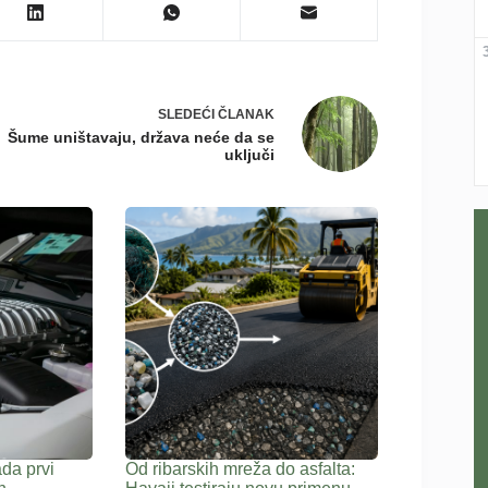
SLEDEĆI
ČLANAK
Šume uništavaju, država neće da se
uključi
ada prvi
Od ribarskih mreža do asfalta: