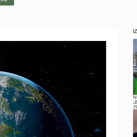
I
N
„
29