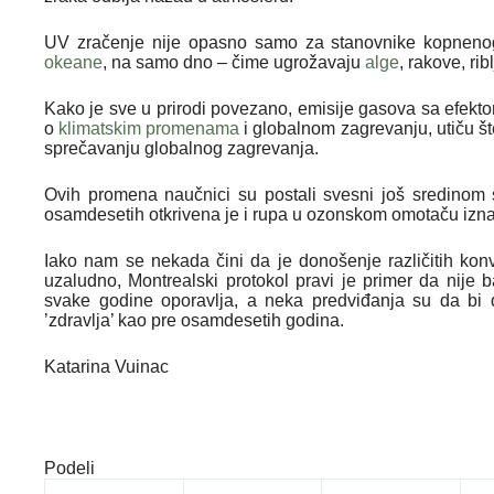
UV zračenje nije opasno samo za stanovnike kopnenog 
okeane
, na samo dno – čime ugrožavaju
alge
, rakove, rib
Kako je sve u prirodi povezano, emisije gasova sa efek
o
klimatskim promenama
i globalnom zagrevanju, utiču št
sprečavanju globalnog zagrevanja.
Ovih promena naučnici su postali svesni još sredinom
osamdesetih otkrivena je i rupa u ozonskom omotaču izn
Iako nam se nekada čini da je donošenje različitih konv
uzaludno, Montrealski protokol pravi je primer da nije 
svake godine oporavlja, a neka predviđanja su da bi
’zdravlja’ kao pre osamdesetih godina.
Katarina Vuinac
Podeli