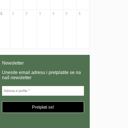
31
1
2
3
4
5
6
Newsletter
Unesite email adresu i pretplatite se na
naš newsletter